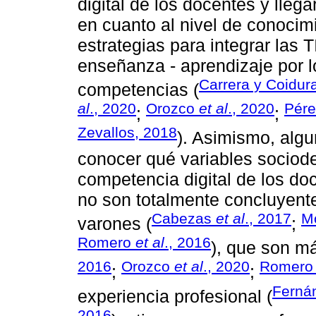
digital de los docentes y llega
en cuanto al nivel de conoci
estrategias para integrar las 
enseñanza - aprendizaje por l
Carrera y Coidur
competencias (
al
., 2020
Orozco
et al
., 2020
Pére
;
;
Zevallos, 2018
). Asimismo, alg
conocer qué variables sociod
competencia digital de los do
no son totalmente concluyent
Cabezas
et al
., 2017
M
varones (
;
Romero
et al
., 2016
), que son m
2016
Orozco
et al
., 2020
Romer
;
;
Ferná
experiencia profesional (
2016