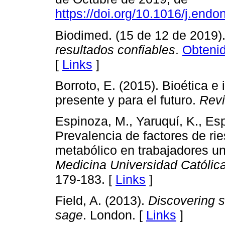
https://doi.org/10.1016/j.end
Biodimed. (15 de 12 de 2019)
resultados confiables
.
Obtenid
[
Links
]
Borroto, E. (2015). Bioética e
presente y para el futuro.
Revi
Espinoza, M., Yaruquí, K., Esp
Prevalencia de factores de ri
metabólico en trabajadores un
Medicina Universidad Católic
179-183. [
Links
]
Field, A. (2013).
Discovering s
sage
. London. [
Links
]