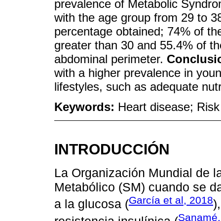
prevalence of Metabolic Syndro
with the age group from 29 to 3
percentage obtained; 74% of the
greater than 30 and 55.4% of th
abdominal perimeter.
Conclusi
with a higher prevalence in you
lifestyles, such as adequate nutr
Keywords:
Heart disease; Risk
INTRODUCCIÓN
La Organización Mundial de l
Metabólico (SM) cuando se dan 
García et al, 2018
a la glucosa (
)
Sanamé, 
resistencia insulínica (