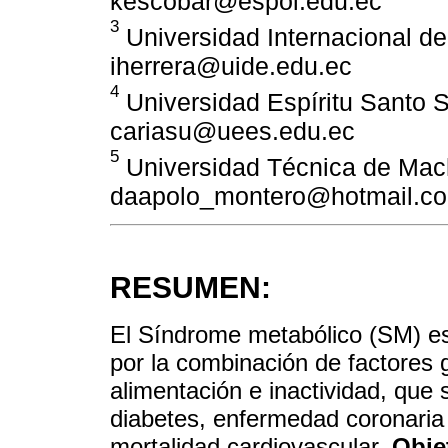
kescobar@espol.edu.ec
3
Universidad Internacional de
iherrera@uide.edu.ec
4
Universidad Espíritu Santo
cariasu@uees.edu.ec
5
Universidad Técnica de Mac
daapolo_montero@hotmail.c
RESUMEN:
El Síndrome metabólico (SM) es
por la combinación de factores 
alimentación e inactividad, que
diabetes, enfermedad coronaria
mortalidad cardiovascular.
Obje