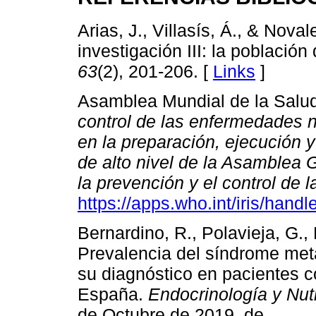
Arias, J., Villasís, Á., & Nova
investigación III: la población
63
(2), 201-206. [
Links
]
Asamblea Mundial de la Salud
control de las enfermedades n
en la preparación, ejecución y
de alto nivel de la Asamblea
la prevención y el control de
https://apps.who.int/iris/han
Bernardino, R., Polavieja, G.,
Prevalencia del síndrome met
su diagnóstico en pacientes co
España.
Endocrinología y Nut
de Octubre de 2019, de