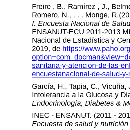
Freire , B., Ramírez , J., Belmo
Romero, N., . . . Monge, R.(2
I. Encuesta Nacional de Salud
ENSANUT-ECU 2011-2013 Minis
Nacional de Estadística y Ce
2019, de
https://www.paho.or
option=com_docman&view=dow
sanitaria-y-atencion-de-las-
encuestanacional-de-salud-y-
García, H., Tapia, C., Vicuña, 
Intolerancia a la Glucosa y D
Endocrinología, Diabetes & M
INEC - ENSANUT. (2011 - 201
Encuesta de salud y nutrición