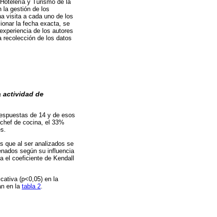
 Hotelería y Turismo de la
 la gestión de los
na visita a cada uno de los
cionar la fecha exacta, se
experiencia de los autores
la recolección de los datos
a actividad de
 respuestas de 14 y de esos
 chef de cocina, el 33%
es.
s que al ser analizados se
denados según su influencia
a el coeficiente de Kendall
icativa (p<0,05) en la
an en la
tabla 2
.