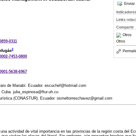
Enviar 
Indicadore
Links rela
Compartir
Otros
-0859-0311
Otros
2
nfugás
Permali
-0002-7453-0800
-0001-5638-6967
lfaro de Manabí. Ecuador. escuchef@hotmail.com
 Cuba. julia_espinosa@ftur.uh.cu
Turística (CONASTUR). Ecuador. osmeltorreschavez@gmail.com
una actividad de vital importancia en las provincias de la región costa del Ec
 que visitan las playas del litoral. Sin embargo, aún presentan brechas que h