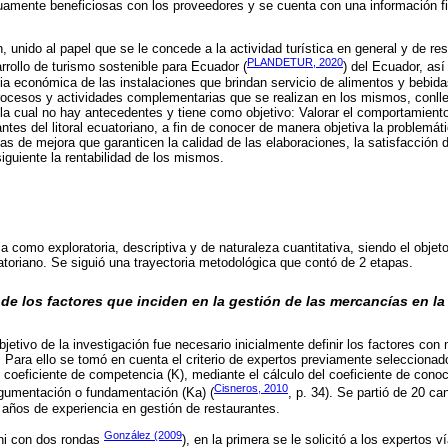
uamente beneficiosas con los proveedores y se cuenta con una información fi
 unido al papel que se le concede a la actividad turística en general y de res
PLANDETUR, 2020
rrollo de turismo sostenible para Ecuador (
) del Ecuador, as
ncia económica de las instalaciones que brindan servicio de alimentos y bebida
ocesos y actividades complementarias que se realizan en los mismos, conllev
 la cual no hay antecedentes y tiene como objetivo: Valorar el comportamiento
tes del litoral ecuatoriano, a fin de conocer de manera objetiva la problemát
ias de mejora que garanticen la calidad de las elaboraciones, la satisfacción d
iguiente la rentabilidad de los mismos.
ca como exploratoria, descriptiva y de naturaleza cuantitativa, siendo el objeto
uatoriano. Se siguió una trayectoria metodológica que contó de 2 etapas.
 de los factores que inciden en la gestión de las mercancías en la
jetivo de la investigación fue necesario inicialmente definir los factores con
 Para ello se tomó en cuenta el criterio de expertos previamente seleccionad
l coeficiente de competencia (K), mediante el cálculo del coeficiente de cono
Cisneros, 2010
argumentación o fundamentación (Ka) (
, p. 34). Se partió de 20 c
años de experiencia en gestión de restaurantes.
González (2009
hi con dos rondas
), en la primera se le solicitó a los expertos v