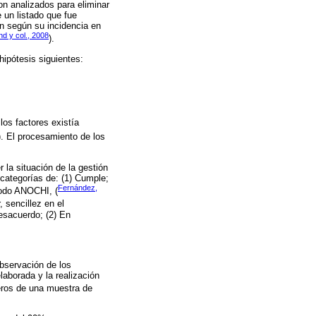
on analizados para eliminar
 un listado que fue
n según su incidencia en
nd y col., 2008
).
hipótesis siguientes:
los factores existía
). El procesamiento de los
 la situación de la gestión
 categorías de: (1) Cumple;
Fernández,
todo ANOCHI, (
, sencillez en el
desacuerdo; (2) En
bservación de los
laborada y la realización
neros de una muestra de