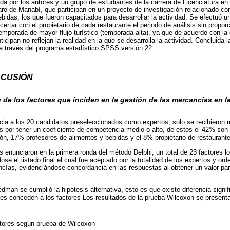
da por los autores y un grupo de estudiantes de la carrera de Licenciatura en
aro de Manabí, que participan en un proyecto de investigación relacionado con
bidas, los que fueron capacitados para desarrollar la actividad. Se efectuó u
ertar con el propietario de cada restaurante el periodo de análisis sin propor
emporada de mayor flujo turístico (temporada alta), ya que de acuerdo con la 
icipan no reflejan la realidad en la que se desarrolla la actividad. Concluida 
a través del programa estadístico SPSS versión 22.
SCUSIÓN
 de los factores que inciden en la gestión de las mercancías en l
rticia a los 20 candidatos preseleccionados como expertos, solo se recibieron
s por tener un coeficiente de competencia medio o alto, de estos el 42% son
ión, 17% profesores de alimentos y bebidas y el 8% propietario de restaurant
 enunciaron en la primera ronda del método Delphi, un total de 23 factores lo
se el listado final el cual fue aceptado por la totalidad de los expertos y or
ncías, evidenciándose concordancia en las respuestas al obtener un valor par
iedman se cumplió la hipótesis alternativa, esto es que existe diferencia signif
 les conceden a los factores Los resultados de la prueba Wilcoxon se present
actores según prueba de Wilcoxon