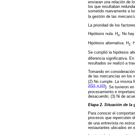
enviaran una relación de lo
los que resultaban redunda
sometido nuevamente a los
la gestión de las mercancí
La prioridad de los factore
Hipótesis nula. H
: No hay 
o
Hipótesis alternativa. H
: 
1
Se cumplió la hipótesis alt
diferencia significativa. 
resultados se realizó a tr
Tomando en consideración l
de las mercancías en los re
(2) No cumple. La misma fu
2015, p.103
). Se tuvieron en 
procesamiento e importanci
desacuerdo; (3) Ni de acue
Etapa 2. Situación de la 
Para conocer el comportam
procesos que repercuten de
de una entrevista no estruc
restaurantes ubicados en el