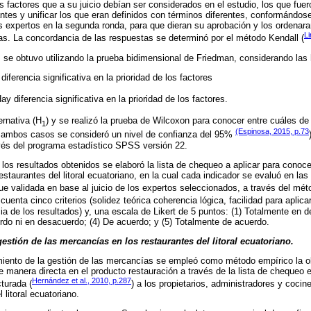
s factores que a su juicio debían ser considerados en el estudio, los que fuer
ntes y unificar los que eran definidos con términos diferentes, conformándose
 expertos en la segunda ronda, para que dieran su aprobación y los ordenara
Li
as. La concordancia de las respuestas se determinó por el método Kendall (
s se obtuvo utilizando la prueba bidimensional de Friedman, considerando las 
diferencia significativa en la prioridad de los factores
Hay diferencia significativa en la prioridad de los factores.
ernativa (H
) y se realizó la prueba de Wilcoxon para conocer entre cuáles de 
1
(Espinosa, 2015, p.73
En ambos casos se consideró un nivel de confianza del 95%
avés del programa estadístico SPSS versión 22.
os resultados obtenidos se elaboró la lista de chequeo a aplicar para conocer
staurantes del litoral ecuatoriano, en la cual cada indicador se evaluó en las
e validada en base al juicio de los expertos seleccionados, a través del mé
cuenta cinco criterios (solidez teórica coherencia lógica, facilidad para aplicar
a de los resultados) y, una escala de Likert de 5 puntos: (1) Totalmente en 
rdo ni en desacuerdo; (4) De acuerdo; y (5) Totalmente de acuerdo.
gestión de las mercancías en los restaurantes del litoral ecuatoriano.
iento de la gestión de las mercancías se empleó como método empírico la o
 manera directa en el producto restauración a través de la lista de chequeo e
Hernández et al., 2010, p.287
turada (
) a los propietarios, administradores y coci
 litoral ecuatoriano.