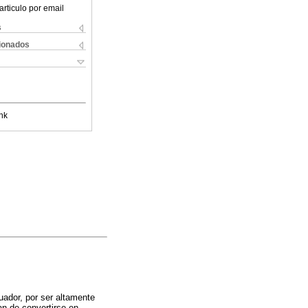
articulo por email
s
cionados
nk
uador, por ser altamente
an de convertirse en