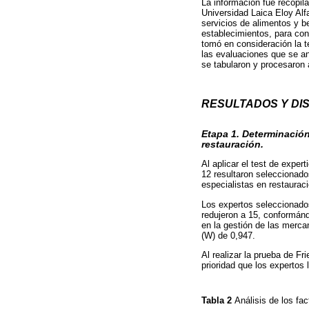
La información fue recopila
Universidad Laica Eloy Alf
servicios de alimentos y be
establecimientos, para conc
tomó en consideración la t
las evaluaciones que se ant
se tabularon y procesaron 
RESULTADOS Y DI
Etapa 1. Determinación
restauración.
Al aplicar el test de expe
12 resultaron seleccionado
especialistas en restaurac
Los expertos seleccionados
redujeron a 15, conformándo
en la gestión de las merca
(W) de 0,947.
Al realizar la prueba de Fr
prioridad que los expertos
Tabla 2
Análisis de los f