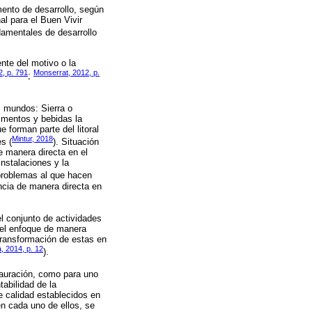
mento de desarrollo, según
al para el Buen Vivir
damentales de desarrollo
nte del motivo o la
2, p. 791
Monserrat, 2012, p.
;
s mundos: Sierra o
limentos y bebidas la
 forman parte del litoral
Mintur, 2018
s (
). Situación
e manera directa en el
instalaciones y la
problemas al que hacen
encia de manera directa en
el conjunto de actividades
a el enfoque de manera
transformación de estas en
, 2014, p. 12
).
tauración, como para uno
abilidad de la
e calidad establecidos en
en cada uno de ellos, se