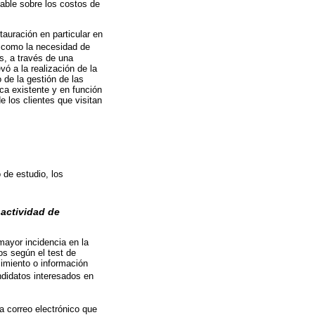
able sobre los costos de
tauración en particular en
í como la necesidad de
s, a través de una
ó a la realización de la
 de la gestión de las
ica existente y en función
e los clientes que visitan
 de estudio, los
 actividad de
 mayor incidencia en la
os según el test de
cimiento o información
andidatos interesados en
ía correo electrónico que