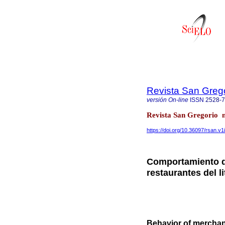
Revista San Greg
versión On-line
ISSN
2528-
Revista San Gregorio n
https://doi.org/10.36097/rsan.v1
Comportamiento de
restaurantes del l
Behavior of merchan