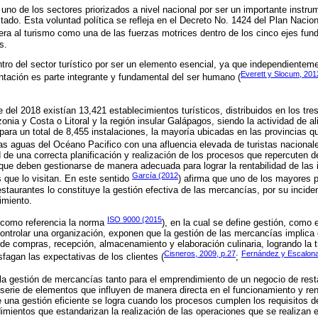
 uno de los sectores priorizados a nivel nacional por ser un importante instru
stado. Esta voluntad política se refleja en el Decreto No. 1424 del Plan Nacion
dera al turismo como una de las fuerzas motrices dentro de los cinco ejes fun
s.
tro del sector turístico por ser un elemento esencial, ya que independienteme
Everett y Slocum, 201
entación es parte integrante y fundamental del ser humano (
 del 2018 existían 13,421 establecimientos turísticos, distribuidos en los tre
onia y Costa o Litoral y la región insular Galápagos, siendo la actividad de a
ra un total de 8,455 instalaciones, la mayoría ubicadas en las provincias que
as aguas del Océano Pacifico con una afluencia elevada de turistas nacionale
 de una correcta planificación y realización de los procesos que repercuten d
 que deben gestionarse de manera adecuada para lograr la rentabilidad de las 
García (2012
s que lo visitan. En este sentido
) afirma que uno de los mayores 
restaurantes lo constituye la gestión efectiva de las mercancías, por su incid
imiento.
ISO 9000 (2015
 como referencia la norma
), en la cual se define gestión, como 
 controlar una organización, exponen que la gestión de las mercancías implic
de compras, recepción, almacenamiento y elaboración culinaria, logrando la 
Cisneros, 2009, p.27
Fernández y Escalona
sfagan las expectativas de los clientes (
;
 la gestión de mercancías tanto para el emprendimiento de un negocio de res
serie de elementos que influyen de manera directa en el funcionamiento y rent
 una gestión eficiente se logra cuando los procesos cumplen los requisitos d
imientos que estandarizan la realización de las operaciones que se realizan 