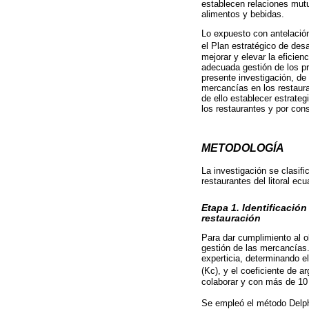
establecen relaciones mut
alimentos y bebidas.
Lo expuesto con antelación,
el Plan estratégico de desa
mejorar y elevar la eficie
adecuada gestión de los pr
presente investigación, de
mercancías en los restauran
de ello establecer estrateg
los restaurantes y por cons
METODOLOGÍA
La investigación se clasifi
restaurantes del litoral ec
Etapa 1. Identificación
restauración
Para dar cumplimiento al ob
gestión de las mercancías.
experticia, determinando e
(Kc), y el coeficiente de 
colaborar y con más de 10 
Se empleó el método Delp