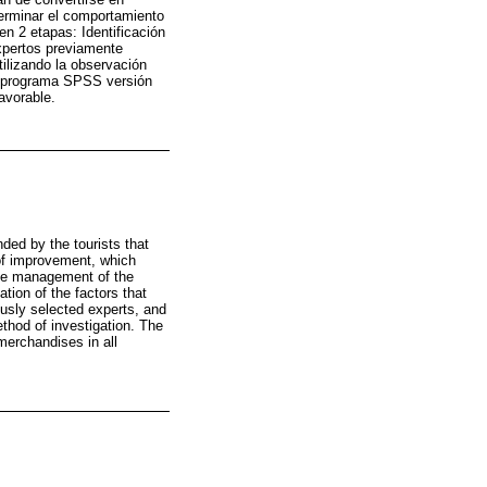
terminar el comportamiento
en 2 etapas: Identificación
xpertos previamente
tilizando la observación
el programa SPSS versión
avorable.
nded by the tourists that
 of improvement, which
 the management of the
tion of the factors that
usly selected experts, and
ethod of investigation. The
merchandises in all