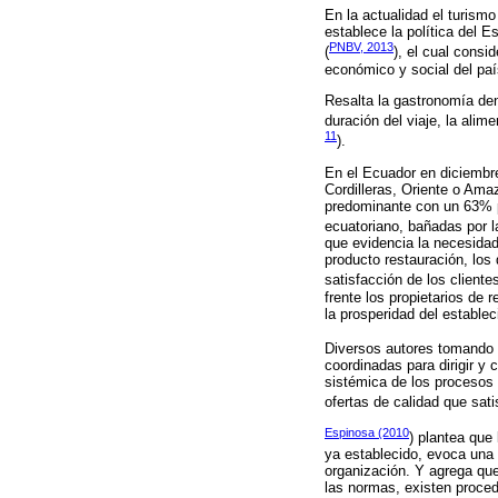
En la actualidad el turismo
establece la política del E
PNBV, 2013
(
), el cual consi
económico y social del paí
Resalta la gastronomía den
duración del viaje, la alim
11
).
En el Ecuador en diciembre
Cordilleras, Oriente o Amaz
predominante con un 63% pa
ecuatoriano, bañadas por l
que evidencia la necesidad
producto restauración, los
satisfacción de los cliente
frente los propietarios de 
la prosperidad del establec
Diversos autores tomando
coordinadas para dirigir y
sistémica de los procesos 
ofertas de calidad que sati
Espinosa (2010
) plantea que
ya establecido, evoca una 
organización. Y agrega que
las normas, existen proced