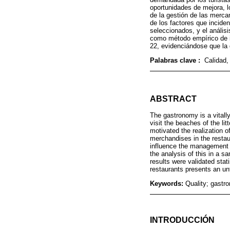
oportunidades de mejora, l
de la gestión de las mercan
de los factores que incid
seleccionados, y el anális
como método empírico de i
22, evidenciándose que la 
Palabras clave :
Calidad,
ABSTRACT
The gastronomy is a vitally
visit the beaches of the li
motivated the realization o
merchandises in the restaur
influence the management 
the analysis of this in a s
results were validated sta
restaurants presents an unf
Keywords:
Quality; gastr
INTRODUCCIÓN