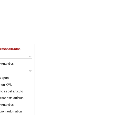
Personalizados
 Analytics
l (pdf)
lo en XML
cias del artículo
itar este artículo
 Analytics
ción automática