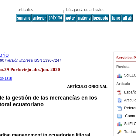
orio
Servicios 
7907
versión impresa
ISSN
1390-7247
Revista
o.39 Portoviejo abr./jun. 2020
SciELO
i39.1315
Articulo
ARTÍCULO ORIGINAL
Españo
 la gestión de las mercancías en los
Articu
itoral ecuatoriano
Referen
Como c
SciELO
Traduc
dise management in ecuadorian littoral