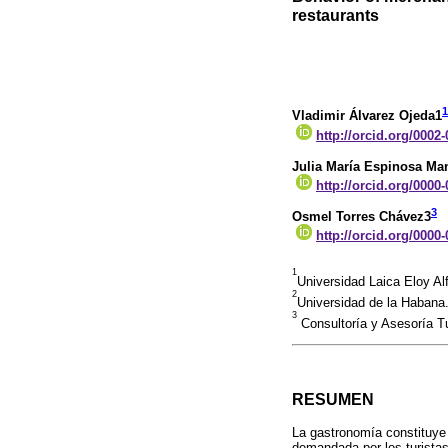
restaurants
1
Vladimir Álvarez Ojeda1
http://orcid.org/0002
Julia María Espinosa Ma
http://orcid.org/0000
3
Osmel Torres Chávez3
http://orcid.org/0000
1
Universidad Laica Eloy A
2
Universidad de la Habana.
3
Consultoría y Asesoría 
RESUMEN
La gastronomía constituye 
demandada por los turistas