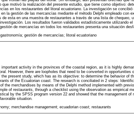
o que motivó la realización del presente estudio, que tiene como objetivo: de
cías en los restaurantes del litoral ecuatoriano. La investigación se concibió 
en en la gestión de las mercancías mediante el método Delphi empleado con e
is de esta en una muestra de restaurantes a través de una lista de chequeo, u
nvestigación. Los resultados fueron validados estadísticamente utilizando 
gestión de mercancías en todos los restaurantes presenta una situación desf
 gastronomía; gestión de mercancías; litoral ecuatoriano
 important activity in the provinces of the coastal region, as it is highly dema
ttoral. However, there are loopholes that need to be converted in opportunities
f the present study, which has as its objective: to determine the behavior of
ants of the Ecuatorian coast. The research is conciliated in 2 steps: Identifica
of the merchandises by means of the Delphi method implemented with previo
ample of restaurants, through a checklist using the observation as empirical m
tistical by the SPSS program version 22 and showed that the management of 
avorable situation.
onomy; merchandise management; ecuadorian coast; restaurants