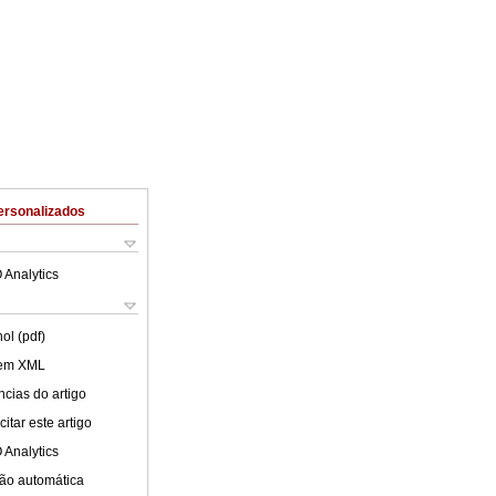
ersonalizados
 Analytics
ol (pdf)
 em XML
cias do artigo
itar este artigo
 Analytics
ão automática