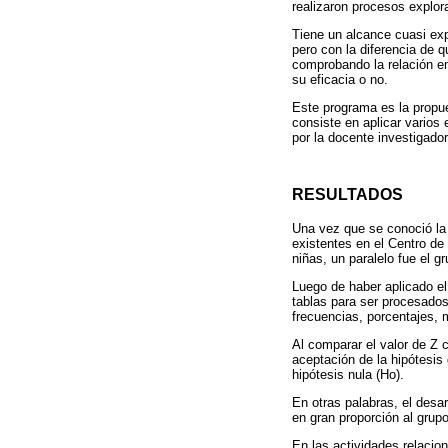
realizaron procesos explora
Tiene un alcance cuasi exp
pero con la diferencia de 
comprobando la relación e
su eficacia o no.
Este programa es la propu
consiste en aplicar varios 
por la docente investigador
RESULTADOS
Una vez que se conoció la 
existentes en el Centro de
niñas, un paralelo fue el g
Luego de haber aplicado el
tablas para ser procesado
frecuencias, porcentajes, 
Al comparar el valor de Z 
aceptación de la hipótesis 
hipótesis nula (Ho).
En otras palabras, el desa
en gran proporción al grupo
En las actividades relacio