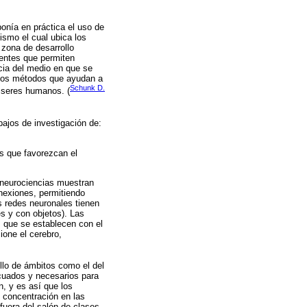
onía en práctica el uso de
ismo el cual ubica los
 zona de desarrollo
ientes que permiten
ncia del medio en que se
evos métodos que ayudan a
Schunk D.
s seres humanos. (
bajos de investigación de:
s que favorezcan el
 neurociencias muestran
onexiones, permitiendo
s redes neuronales tienen
es y con objetos). Las
s que se establecen con el
ione el cerebro,
llo de ámbitos como el del
ecuados y necesarios para
n, y es así que los
 concentración en las
fuera del salón de clases