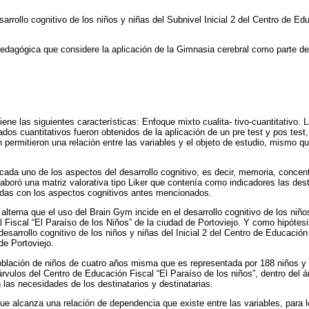
sarrollo cognitivo de los niños y niñas del Subnivel Inicial 2 del Centro de Edu
edagógica que considere la aplicación de la Gimnasia cerebral como parte de 
iene las siguientes características: Enfoque mixto cualita- tivo-cuantitativo. L
tados cuantitativos fueron obtenidos de la aplicación de un pre test y pos test
 permitieron una relación entre las variables y el objeto de estudio, mismo qu
 cada uno de los aspectos del desarrollo cognitivo, es decir, memoria, concen
laboró una matriz valorativa tipo Liker que contenía como indicadores las des
nadas con los aspectos cognitivos antes mencionados.
lterna que el uso del Brain Gym incide en el desarrollo cognitivo de los niños
 Fiscal “El Paraíso de los Niños” de la ciudad de Portoviejo. Y como hipótesi
esarrollo cognitivo de los niños y niñas del Inicial 2 del Centro de Educación 
de Portoviejo.
oblación de niños de cuatro años misma que es representada por 188 niños y 
vulos del Centro de Educación Fiscal “El Paraíso de los niños”, dentro del 
las necesidades de los destinatarios y destinatarias.
que alcanza una relación de dependencia que existe entre las variables, para l