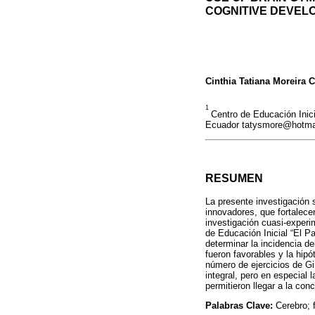
COGNITIVE DEVEL
Cinthia Tatiana Moreira 
1
Centro de Educación Inici
Ecuador tatysmore@hotma
RESUMEN
La presente investigación
innovadores, que fortalece
investigación cuasi-experim
de Educación Inicial “El P
determinar la incidencia de
fueron favorables y la hip
número de ejercicios de Gi
integral, pero en especial 
permitieron llegar a la con
Palabras Clave:
Cerebro; 