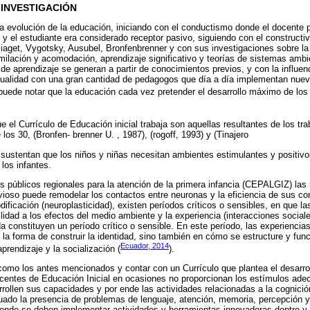
 INVESTIGACIÓN
la evolución de la educación, iniciando con el conductismo donde el docente p
y el estudiante era considerado receptor pasivo, siguiendo con el constructiv
aget, Vygotsky, Ausubel, Bronfenbrenner y con sus investigaciones sobre la
ilación y acomodación, aprendizaje significativo y teorías de sistemas amb
de aprendizaje se generan a partir de conocimientos previos, y con la influe
tualidad con una gran cantidad de pedagogos que día a día implementan nu
 puede notar que la educación cada vez pretender el desarrollo máximo de lo
 el Currículo de Educación inicial trabaja son aquellas resultantes de los tra
los 30, (Bronfen- brenner U. , 1987), (rogoff, 1993) y (Tinajero
sustentan que los niños y niñas necesitan ambientes estimulantes y positivo
 los infantes.
 públicos regionales para la atención de la primera infancia (CEPALGIZ) las
rvioso puede remodelar los contactos entre neuronas y la eficiencia de sus c
ificación (neuroplasticidad), existen períodos críticos o sensibles, en que la
lidad a los efectos del medio ambiente y la experiencia (interacciones social
a constituyen un período crítico o sensible. En este período, las experiencia
n la forma de construir la identidad, sino también en cómo se estructure y func
Ecuador, 2014
prendizaje y la socialización (
).
 como los antes mencionados y contar con un Currículo que plantea el desarro
docentes de Educación Inicial en ocasiones no proporcionan los estímulos ad
rrollen sus capacidades y por ende las actividades relacionadas a la cognició
ado la presencia de problemas de lenguaje, atención, memoria, percepción y
onde se deben implementar actividades y herramientas innovadoras dentro y 