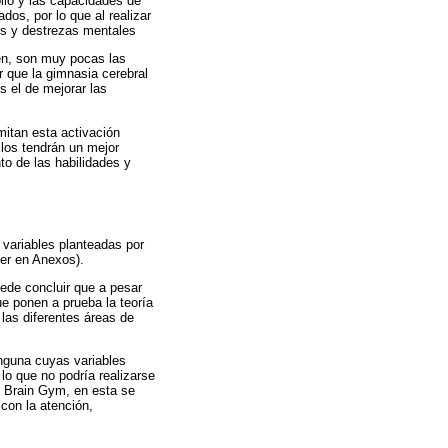
llo y las capacidades de
dos, por lo que al realizar
des y destrezas mentales
en, son muy pocas las
r que la gimnasia cerebral
s el de mejorar las
mitan esta activación
llos tendrán un mejor
to de las habilidades y
 variables planteadas por
er en Anexos).
uede concluir que a pesar
e ponen a prueba la teoría
las diferentes áreas de
nguna cuyas variables
 lo que no podría realizarse
el Brain Gym, en esta se
 con la atención,