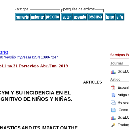
orio
Serviços P
907
versão impressa
ISSN
1390-7247
Journal
l.1 no.31 Portoviejo Abr./Jun. 2019
SciELO
Artigo
ARTICLES
Espanh
YM Y SU INCIDENCIA EN EL
Artigo
NITIVO DE NIÑOS Y NIÑAS.
Referên
Como c
SciELO
Traduç
NASTICS AND ITS IMPACT ON THE