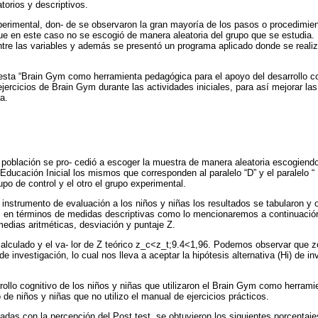
torios y descriptivos.
erimental, don- de se observaron la gran mayoría de los pasos o procedimie
que en este caso no se escogió de manera aleatoria del grupo que se estudia. 
ntre las variables y además se presentó un programa aplicado donde se real
esta “Brain Gym como herramienta pedagógica para el apoyo del desarrollo c
ejercicios de Brain Gym durante las actividades iniciales, para así mejorar la
a.
población se pro- cedió a escoger la muestra de manera aleatoria escogiendo
 Educación Inicial los mismos que corresponden al paralelo “D” y el paralelo 
rupo de control y el otro el grupo experimental.
 instrumento de evaluación a los niños y niñas los resultados se tabularon y
s en términos de medidas descriptivas como lo mencionaremos a continuación:
medias aritméticas, desviación y puntaje Z.
calculado y el va- lor de Z teórico z_c<z_t;9.4<1,96. Podemos observar que z
de investigación, lo cual nos lleva a aceptar la hipótesis alternativa (Hi) de i
rrollo cognitivo de los niños y niñas que utilizaron el Brain Gym como herrami
 de niños y niñas que no utilizo el manual de ejercicios prácticos.
nadas con la percepción del Post test, se obtuvieron los siguientes porcentaje