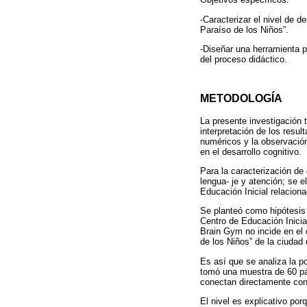
-Caracterizar el nivel de de
Paraíso de los Niños”.
-Diseñar una herramienta p
del proceso didáctico.
METODOLOGÍA
La presente investigación t
interpretación de los resul
numéricos y la observación
en el desarrollo cognitivo.
Para la caracterización de
lengua- je y atención; se e
Educación Inicial relacio
Se planteó como hipótesis a
Centro de Educación Inicial
Brain Gym no incide en el d
de los Niños” de la ciudad 
Es así que se analiza la p
tomó una muestra de 60 pár
conectan directamente con 
El nivel es explicativo por