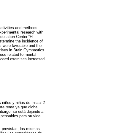
activities and methods,
xperimental research with
Education Center “El
etermine the incidence of
ns were favorable and the
cises in Brain Gymnastics
hose related to mental
roposed exercises increased
 niños y niñas de Inicial 2
este tema ya que dicha
mbargo, se está dejando a
ispensables para su vida
s previstas, las mismas