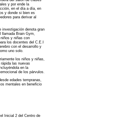
ales y por ende la
ción, en el día a día, en
os y donde si bien es
edores para derivar al
te investigación denota gran
al llamada Brain Gym,
 niños y niñas con
para los docentes del C.E.I
erebro con el desarrollo y
como uno solo.
riamente los niños y niñas,
 rápida las nuevas
ncluyéndola en la
d emocional de los párvulos.
l desde edades tempranas,
sos mentales en beneficio
l Inicial 2 del Centro de