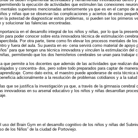
permitiendo la ejecución de actividades que estimulen las conexiones neuron
 mentales superiores mencionadas anteriormente ya que es en el campo de ac
 niños y niñas que se observan las complicaciones y aciertos de estos pequeñ
nen la potestad de diagnosticar estos problemas, si pueden ser los primeros ve
e y solucionar las falencias encontradas.
portancia en el desarrollo integral de los niños y niñas, por lo que la presen
ión para poder conocer sobre esta innovadora técnica de estimulación cerebr
rcibida. Por otra parte, tiene como fin elevar los procesos mentales de los
entro y fuera del aula. Su puesta en es- cena servirá como material de apoyo 
iños” para que tengan una técnica innovadora y vinculen la estimulación del c
 niñas, permitiendo que los dos hemisferios cerebrales se unan para trabajar 
 ya que permite a los docentes que además de las actividades que realizan dia
lajados y concentra- dos, pero sobre todo preparados para captar de manera
 aprendizaje. Como dato extra, el maestro puede apoderarse de esta técnica i
 beneficia adicionalmente a la resolución de problemas cotidianos y a la salu
las que se justifica la investigación ya que, a través de la gimnasia cerebra
as innovadoras en su arsenal educativo y los niños y niñas desarrollan proce
aje.
l uso del Brain Gym en el desarrollo cognitivo de los niños y niñas del Subnive
so de los Niños” de la ciudad de Portoviejo.