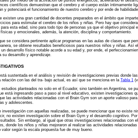
les por medio de la activación de puntos energéticos, acelerando el desarro
ances científicos demuestran que el cerebro y el cuerpo están íntimamente liga
rán y potenciará el funcionamiento de nuestro cerebro y por ende de habilida
ue existen una gran cantidad de docentes preparados en el ámbito que impart
cicios para estimular el cerebro de los niños y niñas. Pero hay que considera
 para esta edad, sino para todo tipo de personas ya que el objetivo principal e
 físicas y emocionales, además, la atención, disciplina y comportamiento.
que se considera pertinente aplicar programas en las aulas de clases que per
manera, se obtiene resultados beneficiosos para nuestros niños y niñas. Así e
a un desarrollo físico notable acorde a su edad y, por ende, el perfeccionamien
 su desarrollo y aprendizaje.
TIGATIVOS
está sustentada en el análisis y revisión de investigaciones previas donde las
 relación con las del tra- bajo actual, es así que se menciona en la
Tabla 1
(v
s estudios planteados no solo en el Ecuador, sino también en Argentina, se p
e está ingresando paso a paso al nivel educativo, existen investigaciones qu
ue las actividades relacionadas con el Brain Gym son un aporte valioso para 
ñas y adolescentes.
 investigación con aquellas realizadas, se puede mencionar que no existe ni
ir, no existen investigación sobre el Brain Gym y el desarrollo cognitivo. Por
esultados. Sin embargo, al igual que otras investigaciones relacionadas con 
s, donde los niños y niñas mejoraron al realizar las actividades relacionadas
o valor según la escala propuesta fue de muy bueno.