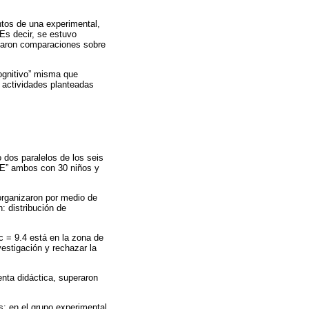
ntos de una experimental,
Es decir, se estuvo
izaron comparaciones sobre
ognitivo” misma que
s actividades planteadas
 dos paralelos de los seis
“ E” ambos con 30 niños y
 organizaron por medio de
 distribución de
c = 9.4 está en la zona de
nvestigación y rechazar la
enta didáctica, superaron
s: en el grupo experimental