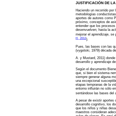
JUSTIFICACIÓN DE LA
Haciendo un recorrido por 
metodologías conductistas 
aportes de autores como Pi
próximo, conceptos de asim
entender que los procesos 
desenvuelven; hasta la ac
mejorar el aprendizaje, se
H., 2012
).
Pues, las bases con las que
(vygotski, 1979) década de 
A. y Mustard, 2011) donde 
desarrollo y aprendizaje de
Según el documento Bienes
que, si bien el sistema ne
siempre generar alguna mod
una excepcional susceptibi
etapas tempranas de la vid
entorno influirán no sólo e
sentándose las bases del a
A pesar de existir aportes
desarrollo cognitivo, los 
que los niños y niñas desa
maestros consideran adecu
aulas de clases. Es aquí d