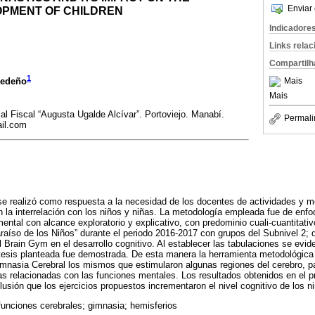
Enviar 
OPMENT OF CHILDREN
Indicadore
Links rela
Compartilh
1
Mais
Cedeño
Mais
al Fiscal “Augusta Ugalde Alcívar”. Portoviejo. Manabí.
Permali
il.com
 se realizó como respuesta a la necesidad de los docentes de actividades y 
n la interrelación con los niños y niñas. La metodología empleada fue de enf
ental con alcance exploratorio y explicativo, con predominio cuali-cuantitativ
araíso de los Niños” durante el periodo 2016-2017 con grupos del Subnivel 2; 
l Brain Gym en el desarrollo cognitivo. Al establecer las tabulaciones se evi
ótesis planteada fue demostrada. De esta manera la herramienta metodológica 
mnasia Cerebral los mismos que estimularon algunas regiones del cerebro, par
las relacionadas con las funciones mentales. Los resultados obtenidos en el pr
clusión que los ejercicios propuestos incrementaron el nivel cognitivo de los n
funciones cerebrales; gimnasia; hemisferios