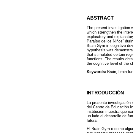
ABSTRACT
The present investigation 
which strengthen the inter
exploratory and explanatory
Paraíso de los Niños” duri
Brain Gym in cognitive dev
hypothesis was demonstrate
that stimulated certain reg
functions. The results obta
the cognitive level of the c
Keywords:
Brain; brain f
INTRODUCCIÓN
La presente investigación s
del Centro de Educación In
institución muestra que ex
un lado el desarrollo de f
futura.
El Brain Gym o como algun