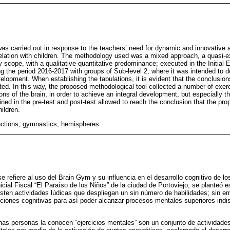
was carried out in response to the teachers’ need for dynamic and innovative 
relation with children. The methodology used was a mixed approach, a quasi-e
 scope, with a qualitative-quantitative predominance; executed in the Initial 
ng the period 2016-2017 with groups of Sub-level 2; where it was intended to d
elopment. When establishing the tabulations, it is evident that the conclusio
d. In this way, the proposed methodological tool collected a number of exer
ions of the brain, in order to achieve an integral development, but especially t
ined in the pre-test and post-test allowed to reach the conclusion that the p
hildren.
unctions; gymnastics; hemispheres
e refiere al uso del Brain Gym y su influencia en el desarrollo cognitivo de los
icial Fiscal “El Paraíso de los Niños” de la ciudad de Portoviejo, se planteó 
isten actividades lúdicas que despliegan un sin número de habilidades; sin e
unciones cognitivas para así poder alcanzar procesos mentales superiores ind
as personas la conocen “ejercicios mentales” son un conjunto de actividade