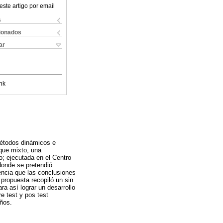
este artigo por email
s
cionados
ar
nk
métodos dinámicos e
oque mixto, una
o; ejecutada en el Centro
donde se pretendió
dencia que las conclusiones
propuesta recopiló un sin
a así lograr un desarrollo
e test y pos test
iños.