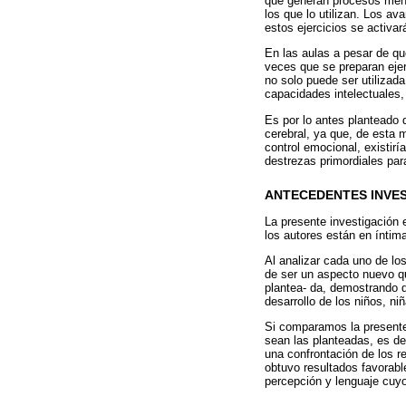
que generan procesos menta
los que lo utilizan. Los av
estos ejercicios se activa
En las aulas a pesar de q
veces que se preparan ejer
no solo puede ser utilizada
capacidades intelectuales,
Es por lo antes planteado 
cerebral, ya que, de esta 
control emocional, existirí
destrezas primordiales para
ANTECEDENTES INVES
La presente investigación 
los autores están en íntima
Al analizar cada uno de lo
de ser un aspecto nuevo qu
plantea- da, demostrando q
desarrollo de los niños, ni
Si comparamos la presente
sean las planteadas, es dec
una confrontación de los r
obtuvo resultados favorable
percepción y lenguaje cuy