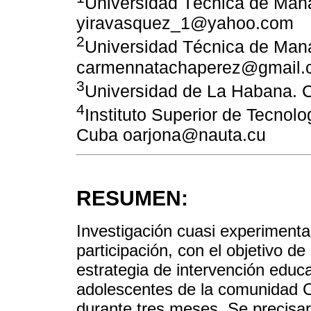
Universidad Técnica de Mana
yiravasquez_1@yahoo.com
2
Universidad Técnica de Mana
carmennatachaperez@gmail.
3
Universidad de La Habana. C
4
Instituto Superior de Tecnol
Cuba oarjona@nauta.cu
RESUMEN:
Investigación cuasi experimenta
participación, con el objetivo de
estrategia de intervención educa
adolescentes de la comunidad 
durante tres meses. Se precisa