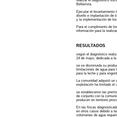
realizar el diagnostico soc
Bellavista.
Ejecutar el levantamiento 
diseño e implantación de l
y la implementación de los
Para el cumplimento de los
información para la realiza
RESULTADOS
según el diagnóstico reali
24 de mayo, dedicada a la 
se ve disminuida su produ
limitaciones de agua para 
para la leche y para engor
La comunidad adquirió un c
explotación ha limitado el 
se establecieron las premi
de conjunto con la comunida
producen en territorio pro
En las fincas diagnosticad
en otros casos debido a la
volúmenes de agua requerid