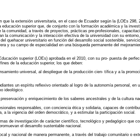
n que la extensión universitaria, en el caso de Ecuador según la (LOEs 298, 
a educación superior que, de conjunto con la formación académica y la investi
 la comunidad, a través de proyectos, prácticas pre-profesionales, capacitaci
tan la comunicación y la interacción efectiva de la universidad con su entorno
a del quehacer universitario en función del desarrollo social sostenible, servici
rrera y su campo de especialidad en una búsqueda permanente del mejoramient
Educación superior (LOEs) aprobada en el 2010, con su pro- puesta de perfec
 fines de la educación superior, los que deben:
ensamiento universal, al despliegue de la producción cien- tífica y a la promoc
.
udiantes un espíritu reflexivo orientado al logro de la autonomía personal, en 
o ideológico.
 preservación y enriquecimiento de los saberes ancestrales y de la cultura na
ionales responsables, con conciencia ética y solidaria, capaces de contribuir
a, a la vigencia del orden democrático, y a estimular la participación social.
mas de investigación de carácter científico, tecnológico y pedagógico que c
promuevan el desarrollo sustentable nacional.
 local y nacional de manera permanente, a través del trabajo comunitario o exte