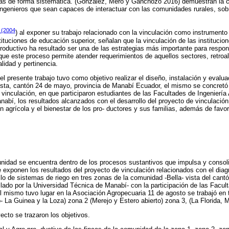
adas de forma sistemática. (González, Mero y Ganchozo 2016) demuestran la 
ingenieros que sean capaces de interactuar con las comunidades rurales, sobr
 (2004
) al exponer su trabajo relacionado con la vinculación como instrument
tituciones de educación superior, señalan que la vinculación de las institucio
productivo ha resultado ser una de las estrategias más importante para respon
que este proceso permite atender requerimientos de aquellos sectores, retroa
idad y pertinencia.
el presente trabajo tuvo como objetivo realizar el diseño, instalación y evalu
ista, cantón 24 de mayo, provincia de Manabí Ecuador, el mismo se concretó 
e vinculación, en que participaron estudiantes de las Facultades de Ingeniería
abí, los resultados alcanzados con el desarrollo del proyecto de vinculación
n agrícola y el bienestar de los pro- ductores y sus familias, además de favo
nidad se encuentra dentro de los procesos sustantivos que impulsa y consol
e exponen los resultados del proyecto de vinculación relacionados con el dia
ollo de sistemas de riego en tres zonas de la comunidad -Bella- vista del cant
llado por la Universidad Técnica de Manabí- con la participación de las Facul
l mismo tuvo lugar en la Asociación Agropecuaria 11 de agosto se trabajó en t
 La Guinea y la Loza) zona 2 (Merejo y Estero abierto) zona 3, (La Florida, Ma
yecto se trazaron los objetivos.