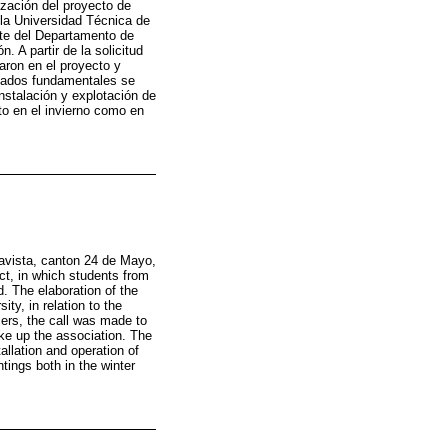
zación del proyecto de
 la Universidad Técnica de
rte del Departamento de
. A partir de la solicitud
taron en el proyecto y
tados fundamentales se
instalación y explotación de
to en el invierno como en
lavista, canton 24 de Mayo,
ect, in which students from
. The elaboration of the
ty, in relation to the
cers, the call was made to
ke up the association. The
allation and operation of
ntings both in the winter