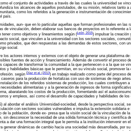
 como el conjunto de actividades a través de las cuales la universidad se vinc
undiza los alcances de aquellos postulados, de su misión, relativos tanto a
unitaria, como los referidos a la generación e instrumentación de conocimien
l país.
rsidades, aun- que en lo particular aquellas que forman profesionales en las 
s de vinculación, deben elaborar sus bancos de proyectos en lo referente a l
León, 2015
en tener como objetivos y lineamientos según (
) impulsar la creación
pacto social, que vinculen a la universidad con los sectores sociales, comunit
 como privados, que den respuestas a las demandas de estos sectores, con 
azgo social.
re los actores internos y externos con el objeto de generar una plataforma de
 posibles fuentes de acción y financiamiento. Además de convertir el proceso d
s capaces de transformar la comunidad a la que pertenecen o a la que se vinc
tos y habilidades básicas que le permitan, en su vínculo social, promover la 
Díaz et al. (2013
profesión. según
) en trabajo realizado como parte del proceso de
 caseros para la producción de hortalizas con uso de sistemas de riego arte
instalación de los referidos sistemas de producción, los cuales contribuyen a 
necesidades alimentarias y a la generación de ingresos de forma significativa,
terna, abaratando los costos de la producción, fomentando así el autoconsumo, 
horros y empleos, así como el desarrollo de capacidades y habilidades de los 
) al abordar el análisis Universidad-sociedad, desde la perspectiva social, se
ulación con sectores sociales vulnerables e impulsa la extensión solidaria e 
o de la población, donde ex- presa que la visión social de la vinculación de l
, sin desconocer la necesidad de una sólida formación técnica y científica de
ta a dar una formación integral que le permita a la institución intervenir en e
ra generar dinámicas de cambio hacia una sociedad más desarrollada, por su 