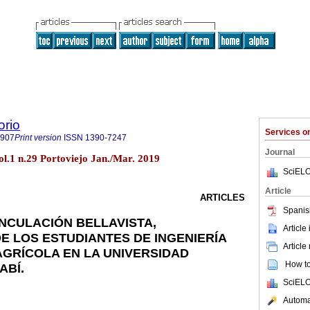
orio
Services 
7907
Print version
ISSN
1390-7247
Journal
ol.1 n.29 Portoviejo Jan./Mar. 2019
SciELO
Article
ARTICLES
Spanis
NCULACIÓN BELLAVISTA,
Article
E LOS ESTUDIANTES DE INGENIERÍA
Article
GRÍCOLA EN LA UNIVERSIDAD
How to 
ABÍ.
SciELO
Automat