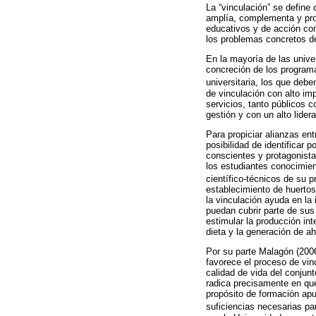
La “vinculación” se define
amplía, complementa y prof
educativos y de acción com
los problemas concretos de
En la mayoría de las unive
concreción de los programa
universitaria, los que deb
de vinculación con alto im
servicios, tanto públicos
gestión y con un alto lider
Para propiciar alianzas ent
posibilidad de identificar
conscientes y protagonista
los estudiantes conocimien
científico-técnicos de su 
establecimiento de huertos
la vinculación ayuda en la 
puedan cubrir parte de sus 
estimular la producción in
dieta y la generación de a
Por su parte Malagón (2006
favorece el proceso de vinc
calidad de vida del conjunt
radica precisamente en que
propósito de formación apun
suficiencias necesarias pa