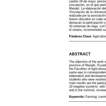
cantón 24 de mayo, provinc
vinculación, en el que par
Manabí. La elaboración de
Vinculación de la Universid
realizada por la asociación
fueron ubicados en cada u
destacan la participación y
10 sistemas de riego, con 
el verano, incrementado su
Palabras Clave:
Agricultu
ABSTRACT
The objective of the work 
province of Manabí, Ecuador
the Faculties of Agricultur
same was in correspondence
elaboration and developmen
students who were inserted
main results are the partic
10 irrigation systems, with 
and in the summer, increase
Keywords:
Farming; commun