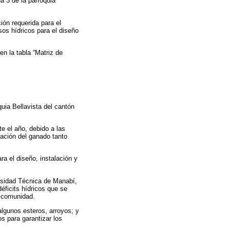
a 3 de la parroquia
ión requerida para el
sos hídricos para el diseño
n la tabla “Matriz de
uia Bellavista del cantón
e el año, debido a las
tación del ganado tanto
a el diseño, instalación y
ersidad Técnica de Manabí,
éficits hídricos que se
a comunidad.
algunos esteros, arroyos; y
s para garantizar los