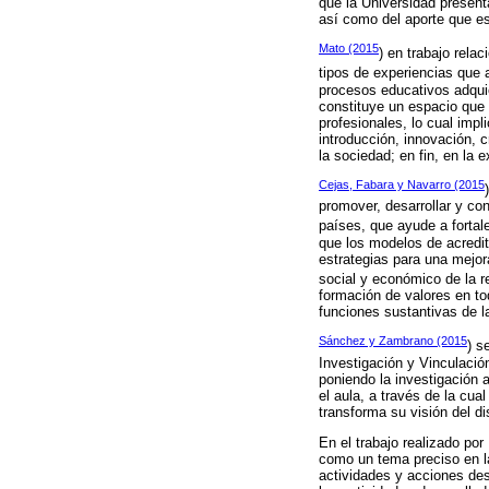
que la Universidad presenta
así como del aporte que es
Mato (2015
) en trabajo rela
tipos de experiencias que 
procesos educativos adquie
constituye un espacio que c
profesionales, lo cual impl
introducción, innovación, c
la sociedad; en fin, en la e
Cejas, Fabara y Navarro (2015
promover, desarrollar y co
países, que ayude a fortale
que los modelos de acredit
estrategias para una mejor
social y económico de la re
formación de valores en tod
funciones sustantivas de l
Sánchez y Zambrano (2015
) s
Investigación y Vinculación
poniendo la investigación 
el aula, a través de la cual
transforma su visión del 
En el trabajo realizado por
como un tema preciso en l
actividades y acciones des