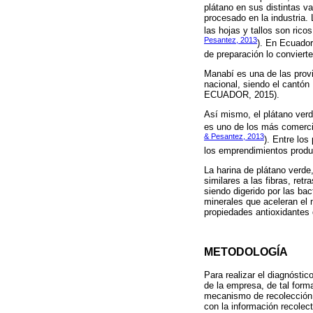
plátano en sus distintas 
procesado en la industria. 
las hojas y tallos son rico
Pesantez, 2013
). En Ecuador
de preparación lo convierte
Manabí es una de las provi
nacional, siendo el cantón
ECUADOR, 2015).
Así mismo, el plátano verd
es uno de los más comercia
& Pesantez, 2013
). Entre lo
los emprendimientos produc
La harina de plátano verde
similares a las fibras, ret
siendo digerido por las bac
minerales que aceleran el 
propiedades antioxidantes d
METODOLOGÍA
Para realizar el diagnóstic
de la empresa, de tal form
mecanismo de recolección 
con la información recolect