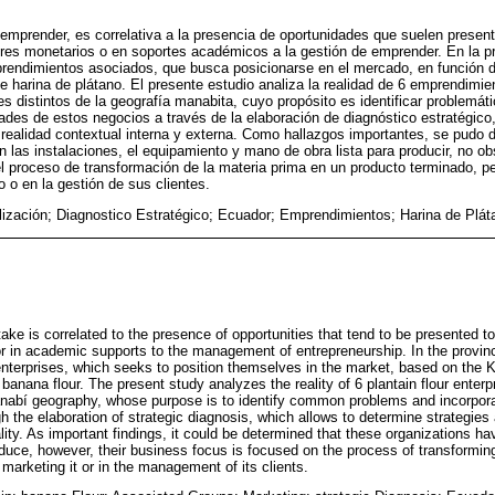
emprender, es correlativa a la presencia de oportunidades que suelen presen
res monetarios o en soportes académicos a la gestión de emprender. En la p
rendimientos asociados, que busca posicionarse en el mercado, en función
e harina de plátano. El presente estudio analiza la realidad de 6 emprendimie
s distintos de la geografía manabita, cuyo propósito es identificar problemá
ades de estos negocios a través de la elaboración de diagnóstico estratégico
 realidad contextual interna y externa. Como hallazgos importantes, se pudo 
 las instalaciones, el equipamiento y mano de obra lista para producir, no o
l proceso de transformación de la materia prima en un producto terminado, pe
 o en la gestión de sus clientes.
ización; Diagnostico Estratégico; Ecuador; Emprendimientos; Harina de Plá
ke is correlated to the presence of opportunities that tend to be presented t
or in academic supports to the management of entrepreneurship. In the provinc
enterprises, which seeks to position themselves in the market, based on th
 banana flour. The present study analyzes the reality of 6 plantain flour enterpr
anabí geography, whose purpose is to identify common problems and incorpora
 the elaboration of strategic diagnosis, which allows to determine strategies a
lity. As important findings, it could be determined that these organizations hav
duce, however, their business focus is focused on the process of transforming
n marketing it or in the management of its clients.