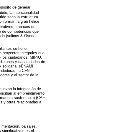
pósito de generar
bito, la intencionalidad
ido sean la estructura
conforman la gran hélice
perativos, capaces de
llo de competencias que
nda (salinas & Osorio,
tantes se tiene:
 proyectos integrales que
e los ciudadanos; MIPrO,
ndiciones y capacidades de
 solidaria; sENAMI,
endedoras; la CFN
dores y al sector de la
muevan la integración de
onciban al emprendimiento
e manera sustentable) (CAF,
s y otras relacionadas a
limentación, paisajes,
significativos es el