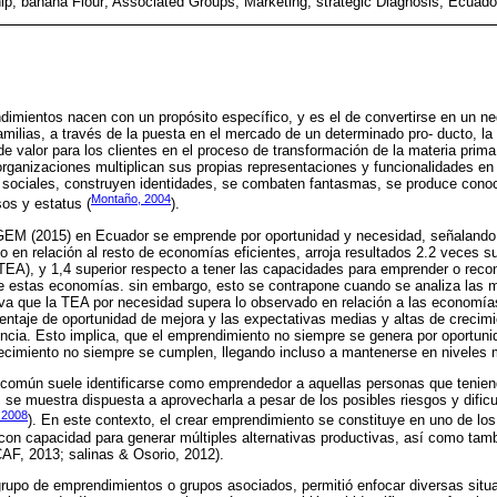
ip; banana Flour; Associated Groups; Marketing; strategic Diagnosis; Ecuado
imientos nacen con un propósito específico, y es el de convertirse en un ne
familias, a través de la puesta en el mercado de un determinado pro- ducto, la
 de valor para los clientes en el proceso de transformación de la materia prim
organizaciones multiplican sus propias representaciones y funcionalidades en 
 sociales, construyen identidades, se combaten fantasmas, se produce conoc
Montaño, 2004
sos y estatus (
).
 GEM (2015) en Ecuador se emprende por oportunidad y necesidad, señalando 
 en relación al resto de economías eficientes, arroja resultados 2.2 veces su
A), y 1,4 superior respecto a tener las capacidades para emprender o reco
de estas economías. sin embargo, esto se contrapone cuando se analiza las m
a que la TEA por necesidad supera lo observado en relación a las economía
entaje de oportunidad de mejora y las expectativas medias y altas de crecim
ncia. Esto implica, que el emprendimiento no siempre se genera por oportuni
recimiento no siempre se cumplen, llegando incluso a mantenerse en niveles 
 común suele identificarse como emprendedor a aquellas personas que teniend
 se muestra dispuesta a aprovecharla a pesar de los posibles riesgos y difi
 2008
). En este contexto, el crear emprendimiento se constituye en uno de lo
n capacidad para generar múltiples alternativas productivas, así como tambi
AF, 2013; salinas & Osorio, 2012).
 grupo de emprendimientos o grupos asociados, permitió enfocar diversas sit