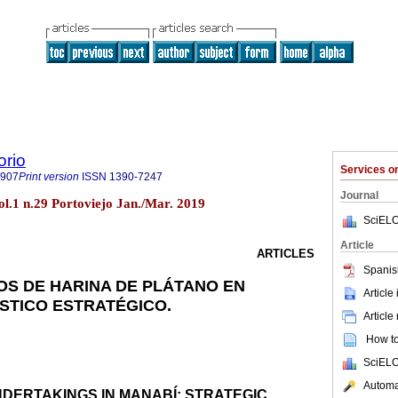
orio
Services 
7907
Print version
ISSN
1390-7247
Journal
ol.1 n.29 Portoviejo Jan./Mar. 2019
SciELO
Article
ARTICLES
Spanis
S DE HARINA DE PLÁTANO EN
Article
STICO ESTRATÉGICO.
Article
How to 
SciELO
Automat
DERTAKINGS IN MANABÍ: STRATEGIC