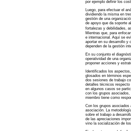
por ejemplo definir los co
Luego, para efectuar el aná
dividiendo la misma en tres
gestión de una organización
de apoyo que da soporte al
fortalezas y debilidades, 
Mientras que, para enfocar
e internacional. Aquí se e
aportar en su desarrollo 
dependen de la gestión int
En su conjunto el diagnóst
operatividad de una organiz
proponer acciones y estrate
Identificados los aspectos
glosados en términos espec
dos sesiones de trabajo co
detalles técnicos respecto 
en algunos casos se partic
con los grupos asociados, 
miembro tiene como respons
Con los grupos asociados a
asociación. La metodología 
sobre el trabajo a desarrol
de las apreciaciones import
vino la socialización de lo