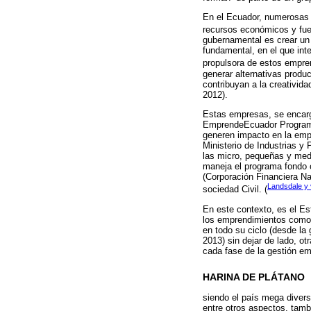
En el Ecuador, numerosas 
recursos económicos y fue
gubernamental es crear un 
fundamental, en el que inte
propulsora de estos empre
generar alternativas produ
contribuyan a la creativida
2012).
Estas empresas, se encarg
EmprendeEcuador Programa 
generen impacto en la emp
Ministerio de Industrias 
las micro, pequeñas y med
maneja el programa fondo 
(Corporación Financiera Na
Landsdale y 
sociedad Civil. (
En este contexto, es el Es
los emprendimientos como 
en todo su ciclo (desde la
2013) sin dejar de lado, 
cada fase de la gestión e
HARINA DE PLÁTANO
siendo el país mega divers
entre otros aspectos, tamb