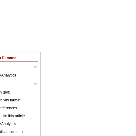
on Demand
 Analytics
h (pdf)
 in xml format
 references
cite this article
 Analytics
ic translation