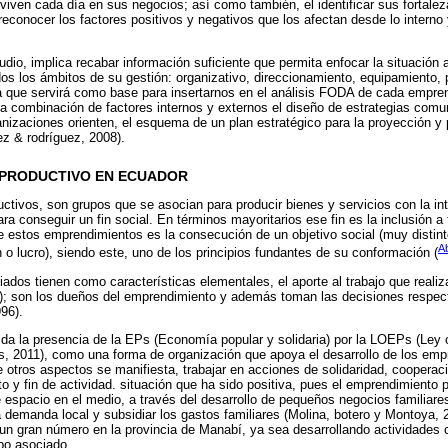
viven cada día en sus negocios; así como también, el identificar sus fortale
reconocer los factores positivos y negativos que los afectan desde lo interno
studio, implica recabar información suficiente que permita enfocar la situación
s los ámbitos de su gestión: organizativo, direccionamiento, equipamiento, 
a que servirá como base para insertarnos en el análisis FODA de cada empre
 la combinación de factores internos y externos el diseño de estrategias com
anizaciones orienten, el esquema de un plan estratégico para la proyección y
z & rodríguez, 2008).
 PRODUCTIVO EN ECUADOR
tivos, son grupos que se asocian para producir bienes y servicios con la in
a conseguir un fin social. En términos mayoritarios ese fin es la inclusión a 
 de estos emprendimientos es la consecución de un objetivo social (muy distin
A
 lucro), siendo este, uno de los principios fundantes de su conformación (
dos tienen como características elementales, el aporte al trabajo que realiza
); son los dueños del emprendimiento y además toman las decisiones respecto
96).
ida la presencia de la EPs (Economía popular y solidaria) por la LOEPs (Le
s, 2011), como una forma de organización que apoya el desarrollo de los emp
re otros aspectos se manifiesta, trabajar en acciones de solidaridad, cooperac
o y fin de actividad. situación que ha sido positiva, pues el emprendimiento p
espacio en el medio, a través del desarrollo de pequeños negocios familiar
 demanda local y subsidiar los gastos familiares (Molina, botero y Montoya, 2
n gran número en la provincia de Manabí, ya sea desarrollando actividades c
po asociado.