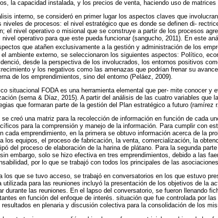
stos, la capacidad instalada, y los precios de venta, haciendo uso de matrice
lisis interno, se consideró en primer lugar los aspectos claves que involucran
 niveles de procesos: el nivel estratégico que es donde se definen di- rectric
; el nivel operativo o misional que se construye a partir de los procesos agre
 nivel operativo para que este pueda funcionar (sangucho, 2011). En este anál
aspectos que atañen exclusivamente a la gestión y administración de los emp
 el ambiente externo, se seleccionaron los siguientes aspectos: Político, eco
videnció, desde la perspectiva de los involucrados, los entornos positivos co
y crecimiento y los negativos como las amenazas que podrían frenar su avanc
erna de los emprendimientos, sino del entorno (Peláez, 2009).
ico situacional FODA es una herramienta elemental que per- mite conocer y e
ación (serna & Díaz, 2015). A partir del análisis de las cuatro variables que la
gias que formaran parte de la gestión del Plan estratégico a futuro (ramírez r
, se creó una matriz para la recolección de información en función de cada u
íficos para la comprensión y manejo de la información. Para cumplir con este
n cada emprendimiento, en la primera se obtuvo información acerca de la pro
a los equipos, el proceso de fabricación, la venta, comercialización, la obten
ipó del proceso de elaboración de la harina de plátano. Para la segunda parte
sin embargo, solo se hizo efectiva en tres emprendimientos, debido a las fa
abilidad, por lo que se trabajó con todos los principales de las asociaciones
 los que se tuvo acceso, se trabajó en conversatorios en los que estuvo prese
utilizada para las reuniones incluyó la presentación de los objetivos de la ac
lar durante las reuniones. En el lapso del conversatorio, se fueron llenando f
antes en función del enfoque de interés. situación que fue controlada por las 
s resultados en plenaria y discusión colectiva para la consolidación de los mi