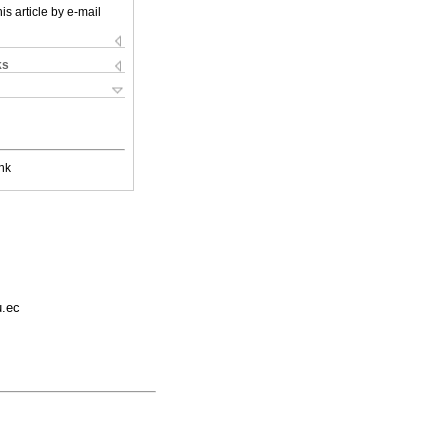
is article by e-mail
ks
nk
u.ec