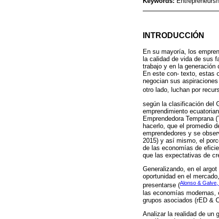
Keywords:
Entrepreneursh
INTRODUCCIÓN
En su mayoría, los emprend
la calidad de vida de sus 
trabajo y en la generación
En este con- texto, estas 
negocian sus aspiraciones
otro lado, luchan por recur
según la clasificación del
emprendimiento ecuatoriano
Emprendedora Temprana (TE
hacerlo, que el promedio 
emprendedores y se observ
2015) y así mismo, el porc
de las economías de eficie
que las expectativas de c
Generalizando, en el argot
oportunidad en el mercado,
Alonso & Galve,
presentarse (
las economías modernas, co
grupos asociados (rED & C
Analizar la realidad de un