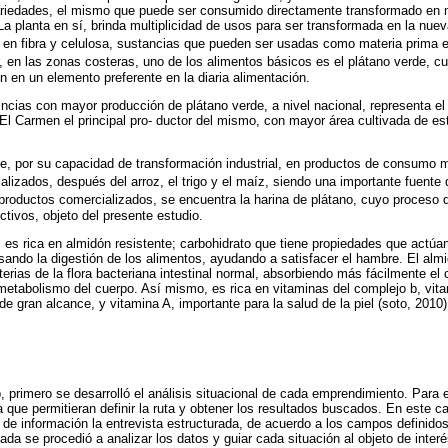
variedades, el mismo que puede ser consumido directamente transformado en m
La planta en sí, brinda multiplicidad de usos para ser transformada en la nuev
s en fibra y celulosa, sustancias que pueden ser usadas como materia prima en
, en las zonas costeras, uno de los alimentos básicos es el plátano verde, cu
n en un elemento preferente en la diaria alimentación.
ncias con mayor producción de plátano verde, a nivel nacional, representa e
 El Carmen el principal pro- ductor del mismo, con mayor área cultivada de e
e, por su capacidad de transformación industrial, en productos de consumo m
lizados, después del arroz, el trigo y el maíz, siendo una importante fuente d
s productos comercializados, se encuentra la harina de plátano, cuyo proceso 
tivos, objeto del presente estudio.
, es rica en almidón resistente; carbohidrato que tiene propiedades que actúa
rasando la digestión de los alimentos, ayudando a satisfacer el hambre. El almi
terias de la flora bacteriana intestinal normal, absorbiendo más fácilmente el
metabolismo del cuerpo. Así mismo, es rica en vitaminas del complejo b, vita
e gran alcance, y vitamina A, importante para la salud de la piel (soto, 2010)
o, primero se desarrolló el análisis situacional de cada emprendimiento. Para e
a que permitieran definir la ruta y obtener los resultados buscados. En este 
de información la entrevista estructurada, de acuerdo a los campos definid
ada se procedió a analizar los datos y guiar cada situación al objeto de inter