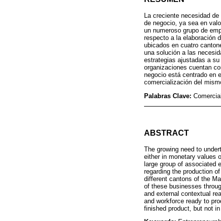
La creciente necesidad de 
de negocio, ya sea en valo
un numeroso grupo de emp
respecto a la elaboración d
ubicados en cuatro cantone
una solución a las necesid
estrategias ajustadas a su
organizaciones cuentan con
negocio está centrado en e
comercialización del mismo
Palabras Clave:
Comercial
ABSTRACT
The growing need to underta
either in monetary values 
large group of associated 
regarding the production of
different cantons of the M
of these businesses through
and external contextual rea
and workforce ready to pro
finished product, but not i