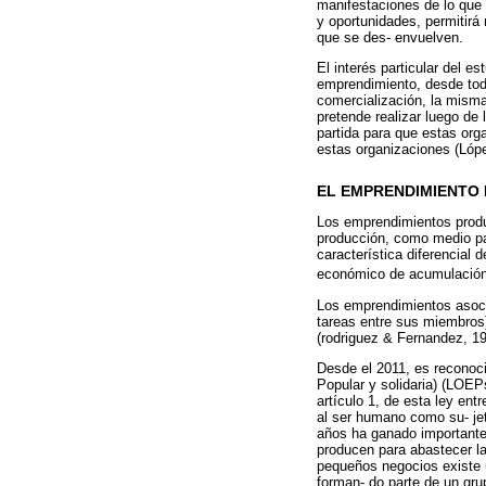
manifestaciones de lo que 
y oportunidades, permitirá 
que se des- envuelven.
El interés particular del e
emprendimiento, desde todo
comercialización, la mism
pretende realizar luego de
partida para que estas org
estas organizaciones (Lópe
EL EMPRENDIMIENTO
Los emprendimientos produc
producción, como medio par
característica diferencial
económico de acumulación o
Los emprendimientos asocia
tareas entre sus miembros
(rodriguez & Fernandez, 19
Desde el 2011, es reconoc
Popular y solidaria) (LOEP
artículo 1, de esta ley ent
al ser humano como su- jet
años ha ganado importante 
producen para abastecer la
pequeños negocios existe u
forman- do parte de un gru