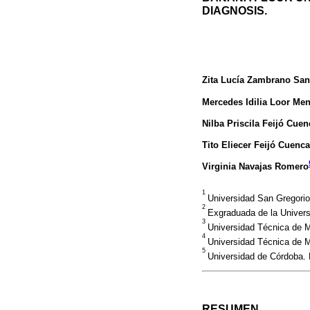
DIAGNOSIS.
Zita Lucía Zambrano San
Mercedes Idilia Loor Me
Nilba Priscila Feijó Cuen
Tito Eliecer Feijó Cuenca
Virginia Navajas Romero
1
Universidad San Gregori
2
Exgraduada de la Univers
3
Universidad Técnica de M
4
Universidad Técnica de M
5
Universidad de Córdoba.
RESUMEN