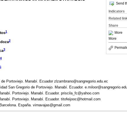
Send th
Indicators
Related lin
Share
1
More
tos
More
2
ndoza
Permali
3
ca
4
5
o de Portoviejo. Manabí. Ecuador zlzambrano@sangregorio.edu.ec
idad San Gregorio de Portoviejo. Manabí. Ecuador. e.miloor@sangregorio.ed
anabí. Portoviejo. Manabí. Ecuador. priscila_fc@yahoo.com
anabí. Portoviejo. Manabí. Ecuador. titofeijooc@hotmail.com
 Barcelona. España. virnavajas@gmail.com