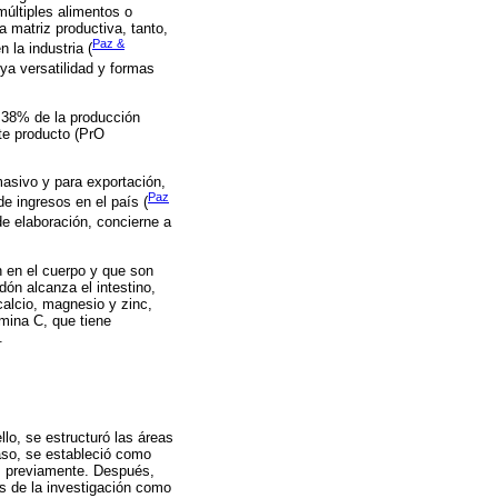
últiples alimentos o
a matriz productiva, tanto,
Paz &
 la industria (
ya versatilidad y formas
l 38% de la producción
ste producto (PrO
asivo y para exportación,
Paz
e ingresos en el país (
de elaboración, concierne a
n en el cuerpo y que son
dón alcanza el intestino,
 calcio, magnesio y zinc,
mina C, que tiene
.
llo, se estructuró las áreas
caso, se estableció como
os previamente. Después,
és de la investigación como