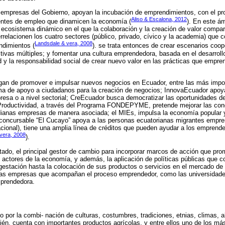
empresas del Gobierno, apoyan la incubación de emprendimientos, con el pro
Aliso & Escalona, 2012
ntes de empleo que dinamicen la economía (
). En este ám
ecosistema dinámico en el que la colaboración y la creación de valor compart
rrelacionen los cuatro sectores (público, privado, cívico y la academia) que 
Landsdale & vera, 2008
ndimientos (
). se trata entonces de crear escenarios coo
ctivas múltiples; y fomentar una cultura emprendedora, basada en el desarro
d y la responsabilidad social de crear nuevo valor en las prácticas que empre
an de promover e impulsar nuevos negocios en Ecuador, entre las más impor
de apoyo a ciudadanos para la creación de negocios; InnovaEcuador apoya
resa o a nivel sectorial; CreEcuador busca democratizar las oportunidades d
y Productividad, a través del Programa FONDEPYME, pretende mejorar las co
ianas empresas de manera asociada; el MIEs, impulsa la economía popular y
concursable “El Cucayo” apoya a las personas ecuatorianas migrantes empr
cional), tiene una amplia línea de créditos que pueden ayudar a los emprende
vera, 2008
).
tado, el principal gestor de cambio para incorporar marcos de acción que pro
actores de la economía, y además, la aplicación de políticas públicas que c
 gestación hasta la colocación de sus productos o servicios en el mercado d
otras empresas que acompañan el proceso emprendedor, como las universidade
mprendedora.
o por la combi- nación de culturas, costumbres, tradiciones, etnias, climas, a
ién, cuenta con importantes productos agrícolas, y entre ellos uno de los más 