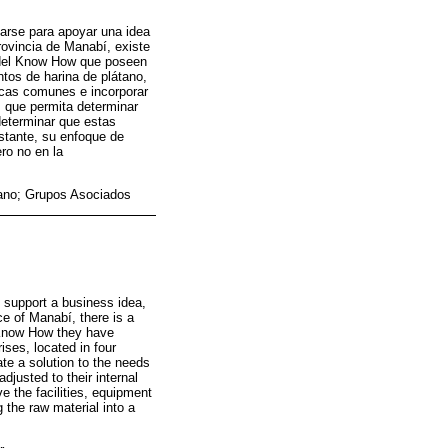
tarse para apoyar una idea
rovincia de Manabí, existe
 del Know How que poseen
ntos de harina de plátano,
ticas comunes e incorporar
, que permita determinar
determinar que estas
bstante, su enfoque de
ro no en la
tano; Grupos Asociados
o support a business idea,
e of Manabí, there is a
e Know How they have
ises, located in four
te a solution to the needs
djusted to their internal
e the facilities, equipment
 the raw material into a