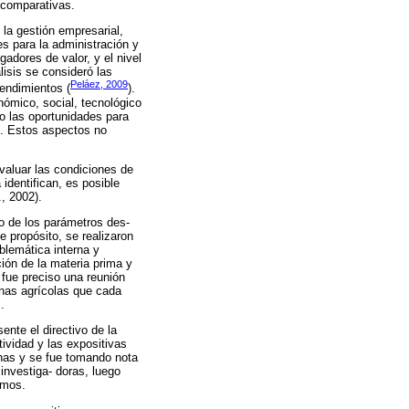
s comparativas.
 la gestión empresarial,
es para la administración y
gadores de valor, y el nivel
isis se consideró las
Peláez, 2009
rendimientos (
).
nómico, social, tecnológico
mo las oportunidades para
e. Estos aspectos no
valuar las condiciones de
 identifican, es posible
., 2002).
no de los parámetros des-
 propósito, se realizaron
blemática interna y
ción de la materia prima y
 fue preciso una reunión
enas agrícolas que cada
.
nte el directivo de la
tividad y las expositivas
ichas y se fue tomando nota
investiga- doras, luego
smos.