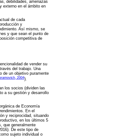
zas, debilidades, amenazas
 y externo en el ámbito en
 actual de cada
producción y
ndimiento. Así mismo, se
unes y que sean el punto de
 posición competitiva de
tencionalidad de vender su
través del trabajo. Una
to de un objetivo puramente
bramovich, 2004
).
n los socios (dividen las
 a su gestión y desarrollo
y orgánica de Economía
rendimientos. En el
ión y reciprocidad, situando
roductivo, en los últimos 5
es, que generalmente
016). De este tipo de
omo sujeto individual o