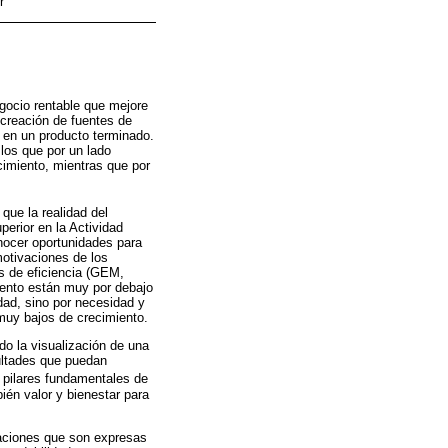
r
gocio rentable que mejore
 creación de fuentes de
a en un producto terminado.
los que por un lado
imiento, mientras que por
que la realidad del
perior en la Actividad
nocer oportunidades para
otivaciones de los
s de eficiencia (GEM,
iento están muy por debajo
dad, sino por necesidad y
muy bajos de crecimiento.
o la visualización de una
cultades que puedan
s pilares fundamentales de
én valor y bienestar para
uaciones que son expresas