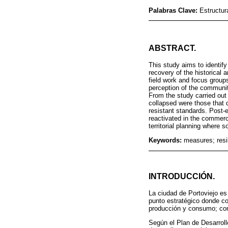
Palabras Clave:
Estructur
ABSTRACT.
This study aims to identify
recovery of the historical 
field work and focus groups
perception of the community
From the study carried out i
collapsed were those that 
resistant standards. Post-e
reactivated in the commercia
territorial planning where s
Keywords:
measures; resil
INTRODUCCIÓN.
La ciudad de Portoviejo es 
punto estratégico donde co
producción y consumo; con
Según el Plan de Desarrollo