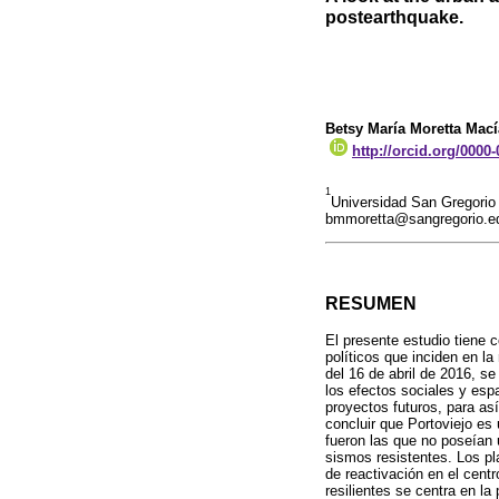
postearthquake.
Betsy María Moretta Mací
http://orcid.org/0000
1
Universidad San Gregorio 
bmmoretta@sangregorio.e
RESUMEN
El presente estudio tiene c
políticos que inciden en la
del 16 de abril de 2016, s
los efectos sociales y esp
proyectos futuros, para así
concluir que Portoviejo es 
fueron las que no poseían 
sismos resistentes. Los pl
de reactivación en el cent
resilientes se centra en la 