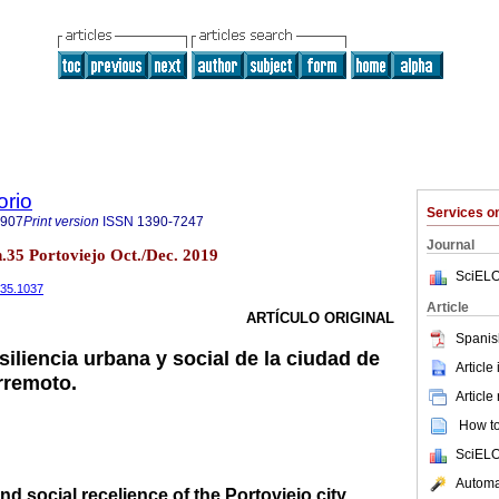
orio
Services 
7907
Print version
ISSN
1390-7247
Journal
.35 Portoviejo Oct./Dec. 2019
SciELO
i35.1037
Article
ARTÍCULO ORIGINAL
Spanis
siliencia urbana y social de la ciudad de
Article
rremoto.
Article
How to 
SciELO
Automat
nd social recelience of the Portoviejo city