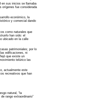
d en sus inicios se llamaba
us orígenes fue considerada
arrollo económico, la
histórico y comercial dando
icos como naturales que
uirlo han sido: el
 ubicado en la calle
casas patrimoniales; por lo
as edificaciones, ni
flejó que existe un
ovimiento telúrico las
co, actualmente este
cos recreativos que han
sgo natural, “la
 de rango extraordinario”