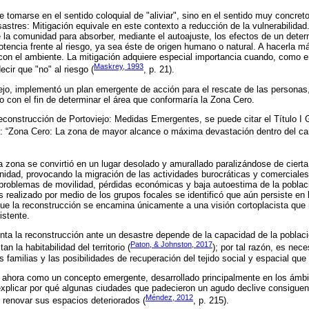
e tomarse en el sentido coloquial de "aliviar", sino en el sentido muy concret
astres: Mitigación equivale en este contexto a reducción de la vulnerabilidad. 
 la comunidad para absorber, mediante el autoajuste, los efectos de un dete
otencia frente al riesgo, ya sea éste de origen humano o natural. A hacerla m
on el ambiente. La mitigación adquiere especial importancia cuando, como en
Maskrey, 1993
cir que "no" al riesgo (
, p. 21).
jo, implementó un plan emergente de acción para el rescate de las personas,
o con el fin de determinar el área que conformaría la Zona Cero.
construcción de Portoviejo: Medidas Emergentes, se puede citar el Título I G
: “Zona Cero: La zona de mayor alcance o máxima devastación dentro del can
 zona se convirtió en un lugar desolado y amurallado paralizándose de cierta
nidad, provocando la migración de las actividades burocráticas y comerciales
 problemas de movilidad, pérdidas económicas y baja autoestima de la poblac
is realizado por medio de los grupos focales se identificó que aún persiste e
ue la reconstrucción se encamina únicamente a una visión cortoplacista que n
xistente.
ta la reconstrucción ante un desastre depende de la capacidad de la poblaci
Paton, & Johnston, 2017
n la habitabilidad del territorio (
); por tal razón, es nece
s familias y las posibilidades de recuperación del tejido social y espacial que
e ahora como un concepto emergente, desarrollado principalmente en los ámbit
 explicar por qué algunas ciudades que padecieron un agudo declive consiguen
Méndez, 2012
y renovar sus espacios deteriorados (
, p. 215).