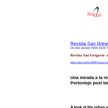
Revista San Greg
On-line version
ISSN
2528-
Revista San Gregorio n
https://doi.org/10.36097/rsan.v1
Una mirada a la re
Portoviejo post te
A look at the urban a