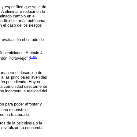
o y específico que se le da
A eliminar o reducir en lo
rminado cambio en el
ás flexible, más autónoma,
 el caso de los riesgos
 evaluación el estado de
eneralidades, Articulo 4.-
GAD
tón Portoviejo” (
 manera el desarrollo de
 a las principales avenidas
ión perjudicada. Hoy en
n la comunidad directamente
o incorpora la realidad del
ón para poder afrontar y
sario reconstruir
 se ha fracturado.
os de la psicología o la
 revitalizar su economía,