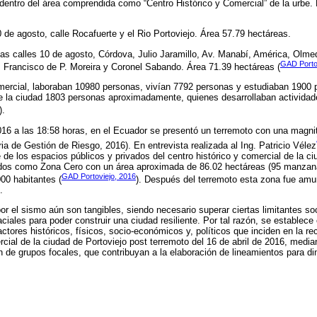
dentro del área comprendida como “Centro Histórico y Comercial” de la urbe.
 de agosto, calle Rocafuerte y el Rio Portoviejo. Área 57.79 hectáreas.
las calles 10 de agosto, Córdova, Julio Jaramillo, Av. Manabí, América, Olm
GAD Porto
 Francisco de P. Moreira y Coronel Sabando. Área 71.39 hectáreas (
comercial, laboraban 10980 personas, vivían 7792 personas y estudiaban 190
de la ciudad 1803 personas aproximadamente, quienes desarrollaban actividad
).
016 a las 18:58 horas, en el Ecuador se presentó un terremoto con una magni
ia de Gestión de Riesgo, 2016). En entrevista realizada al Ing. Patricio Vélez
 de los espacios públicos y privados del centro histórico y comercial de la ci
os como Zona Cero con un área aproximada de 86.02 hectáreas (95 manzanas
GAD Portoviejo, 2016
00 habitantes (
). Después del terremoto esta zona fue amu
.
r el sismo aún son tangibles, siendo necesario superar ciertas limitantes s
paciales para poder construir una ciudad resiliente. Por tal razón, se establec
factores históricos, físicos, socio-económicos y, políticos que inciden en la r
rcial de la ciudad de Portoviejo post terremoto del 16 de abril de 2016, median
ión de grupos focales, que contribuyan a la elaboración de lineamientos para din