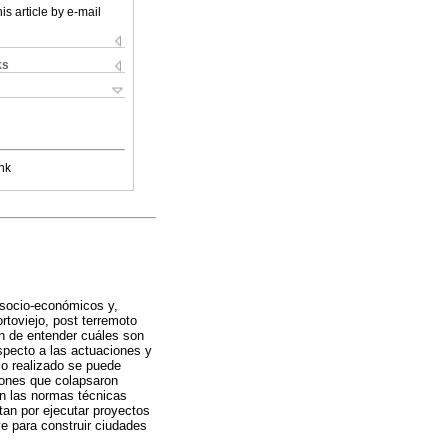
is article by e-mail
ks
nk
, socio-económicos y,
ortoviejo, post terremoto
in de entender cuáles son
specto a las actuaciones y
dio realizado se puede
ciones que colapsaron
on las normas técnicas
tan por ejecutar proyectos
ve para construir ciudades