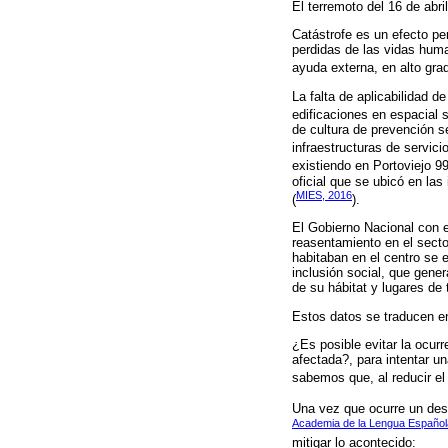
El terremoto del 16 de abr
Catástrofe es un efecto pe
perdidas de las vidas huma
ayuda externa, en alto gra
La falta de aplicabilidad 
edificaciones en espacial 
de cultura de prevención s
infraestructuras de servici
existiendo en Portoviejo 9
oficial que se ubicó en la
MIES, 2016
(
).
El Gobierno Nacional con e
reasentamiento en el secto
habitaban en el centro se 
inclusión social, que gene
de su hábitat y lugares de 
Estos datos se traducen en
¿Es posible evitar la ocu
afectada?, para intentar u
sabemos que, al reducir el 
Una vez que ocurre un desa
Academia de la Lengua Español
mitigar lo acontecido: