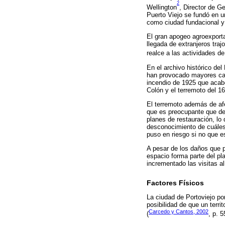
2
Wellington
, Director de G
Puerto Viejo se fundó en u
como ciudad fundacional y
El gran apogeo agroexporta
llegada de extranjeros traj
realce a las actividades de
En el archivo histórico de
han provocado mayores cam
incendio de 1925 que acab
Colón y el terremoto del 16
El terremoto además de afe
que es preocupante que des
planes de restauración, lo 
desconocimiento de cuáles 
puso en riesgo si no que e
A pesar de los daños que p
espacio forma parte del pl
incrementado las visitas al
Factores Físicos
La ciudad de Portoviejo por
posibilidad de que un terri
Carcedo y Cantos, 2002
(
, p. 5