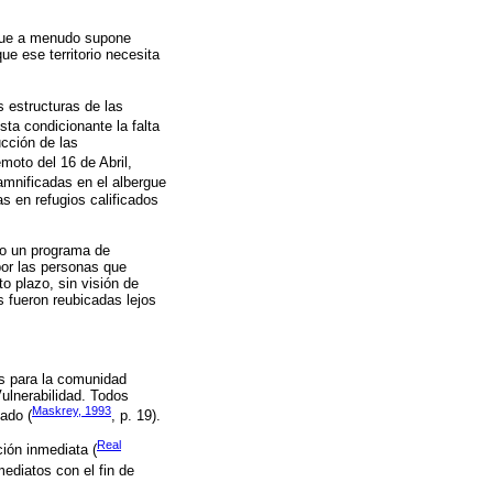
y que a menudo supone
e ese territorio necesita
s estructuras de las
ta condicionante la falta
cción de las
moto del 16 de Abril,
amnificadas en el albergue
s en refugios calificados
bo un programa de
por las personas que
o plazo, sin visión de
 fueron reubicadas lejos
s para la comunidad
ulnerabilidad. Todos
Maskrey, 1993
tado (
, p. 19).
Real
ión inmediata (
mediatos con el fin de