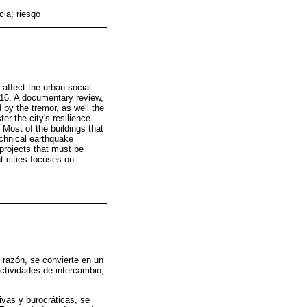
cia; riesgo
 affect the urban-social
2016. A documentary review,
 by the tremor, as well the
er the city's resilience.
. Most of the buildings that
echnical earthquake
 projects that must be
nt cities focuses on
l razón, se convierte en un
ctividades de intercambio,
ivas y burocráticas, se