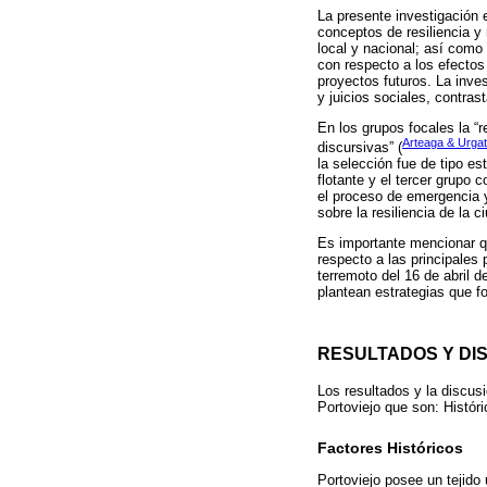
La presente investigación e
conceptos de resiliencia y
local y nacional; así como
con respecto a los efectos
proyectos futuros. La inve
y juicios sociales, contras
En los grupos focales la “
Arteaga & Urgat
discursivas” (
la selección fue de tipo es
flotante y el tercer grupo
el proceso de emergencia y
sobre la resiliencia de la c
Es importante mencionar qu
respecto a las principales 
terremoto del 16 de abril d
plantean estrategias que fo
RESULTADOS Y DI
Los resultados y la discus
Portoviejo que son: Histór
Factores Históricos
Portoviejo posee un tejido