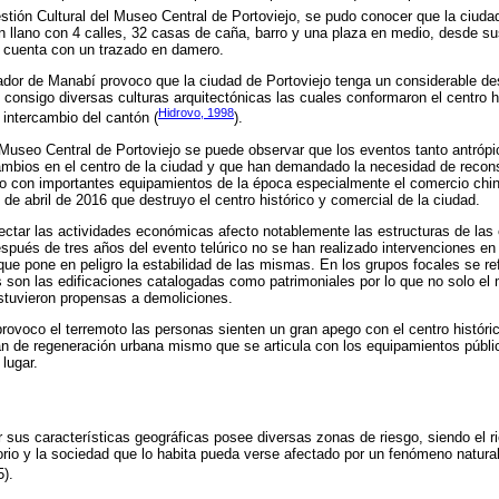
estión Cultural del Museo Central de Portoviejo, se pudo conocer que la ciuda
n llano con 4 calles, 32 casas de caña, barro y una plaza en medio, desde s
 cuenta con un trazado en damero.
dor de Manabí provoco que la ciudad de Portoviejo tenga un considerable des
o consigo diversas culturas arquitectónicas las cuales conformaron el centro 
Hidrovo, 1998
 intercambio del cantón (
).
l Museo Central de Portoviejo se puede observar que los eventos tanto antróp
bios en el centro de la ciudad y que han demandado la necesidad de reconstr
o con importantes equipamientos de la época especialmente el comercio chino
 de abril de 2016 que destruyo el centro histórico y comercial de la ciudad.
ctar las actividades económicas afecto notablemente las estructuras de las 
pués de tres años del evento telúrico no se han realizado intervenciones en l
que pone en peligro la estabilidad de las mismas. En los grupos focales se re
son las edificaciones catalogadas como patrimoniales por lo que no solo el m
stuvieron propensas a demoliciones.
rovoco el terremoto las personas sienten un gran apego con el centro históri
an de regeneración urbana mismo que se articula con los equipamientos públi
 lugar.
 sus características geográficas posee diversas zonas de riesgo, siendo el rie
torio y la sociedad que lo habita pueda verse afectado por un fenómeno natural
5).