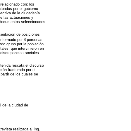
 relacionado con: los
nteados por el gobierno
pectiva de la ciudadanía
re las actuaciones y
os documentos seleccionados
esentación de posiciones
conformado por 8 personas,
ndo grupo por la población
ales, que intervinieron en
 discrepancias sociales
tenida rescata el discurso
ción fracturada por el
 partir de los cuales se
l de la ciudad de
evista realizada al Ing.