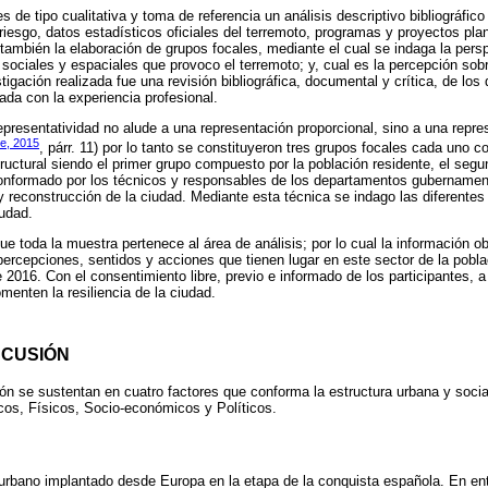
s de tipo cualitativa y toma de referencia un análisis descriptivo bibliográfico
 riesgo, datos estadísticos oficiales del terremoto, programas y proyectos pla
 también la elaboración de grupos focales, mediante el cual se indaga la pers
 sociales y espaciales que provoco el terremoto; y, cual es la percepción sob
stigación realizada fue una revisión bibliográfica, documental y crítica, de l
tada con la experiencia profesional.
representatividad no alude a una representación proporcional, sino a una repr
e, 2015
, párr. 11) por lo tanto se constituyeron tres grupos focales cada uno 
tructural siendo el primer grupo compuesto por la población residente, el segu
 conformado por los técnicos y responsables de los departamentos gubernament
 reconstrucción de la ciudad. Mediante esta técnica se indago las diferentes
iudad.
e toda la muestra pertenece al área de análisis; por lo cual la información ob
percepciones, sentidos y acciones que tienen lugar en este sector de la pobla
e 2016. Con el consentimiento libre, previo e informado de los participantes, a
menten la resiliencia de la ciudad.
SCUSIÓN
ión se sustentan en cuatro factores que conforma la estructura urbana y socia
icos, Físicos, Socio-económicos y Políticos.
 urbano implantado desde Europa en la etapa de la conquista española. En entr