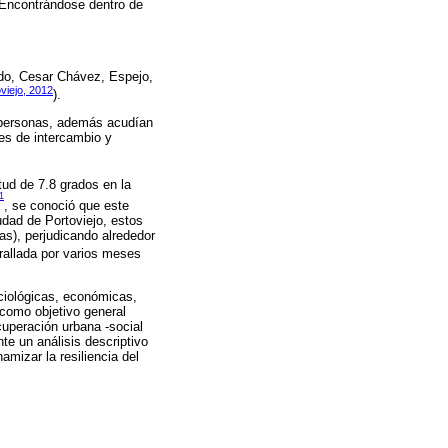
 Encontrándose dentro de
edo, Cesar Chávez, Espejo,
viejo, 2012
).
0 personas, además acudían
es de intercambio y
tud de 7.8 grados en la
1
, se conoció que este
udad de Portoviejo, estos
), perjudicando alrededor
rallada por varios meses
ociológicas, económicas,
e como objetivo general
ecuperación urbana -social
te un análisis descriptivo
amizar la resiliencia del