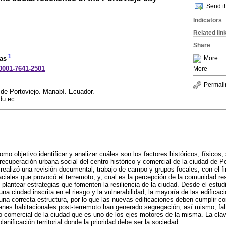
Send th
Indicators
Related lin
Share
1
More
as
-0001-7641-2501
More
Permali
de Portoviejo. Manabí. Ecuador.
du.ec
omo objetivo identificar y analizar cuáles son los factores históricos, físicos
 recuperación urbana-social del centro histórico y comercial de la ciudad de P
e realizó una revisión documental, trabajo de campo y grupos focales, con el f
aciales que provocó el terremoto; y, cual es la percepción de la comunidad re
 plantear estrategias que fomenten la resiliencia de la ciudad. Desde el estu
una ciudad inscrita en el riesgo y la vulnerabilidad, la mayoría de las edifica
una correcta estructura, por lo que las nuevas edificaciones deben cumplir c
anes habitacionales post-terremoto han generado segregación; así mismo, fal
ro comercial de la ciudad que es uno de los ejes motores de la misma. La cla
planificación territorial donde la prioridad debe ser la sociedad.