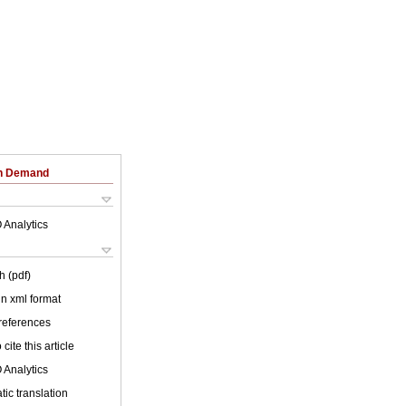
on Demand
 Analytics
h (pdf)
 in xml format
 references
cite this article
 Analytics
ic translation