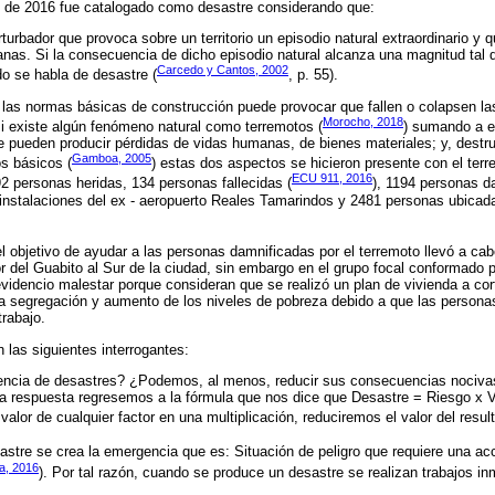
il de 2016 fue catalogado como desastre considerando que:
rturbador que provoca sobre un territorio un episodio natural extraordinario 
nas. Si la consecuencia de dicho episodio natural alcanza una magnitud tal qu
Carcedo y Cantos, 2002
do se habla de desastre (
, p. 55).
de las normas básicas de construcción puede provocar que fallen o colapsen la
Morocho, 2018
si existe algún fenómeno natural como terremotos (
) sumando a es
e pueden producir pérdidas de vidas humanas, de bienes materiales; y, destru
Gamboa, 2005
os básicos (
) estas dos aspectos se hicieron presente con el terre
ECU 911, 2016
92 personas heridas, 134 personas fallecidas (
), 1194 personas d
s instalaciones del ex - aeropuerto Reales Tamarindos y 2481 personas ubicada
l objetivo de ayudar a las personas damnificadas por el terremoto llevó a ca
r del Guabito al Sur de la ciudad, sin embargo en el grupo focal conformado 
evidencio malestar porque consideran que se realizó un plan de vivienda a cort
ra segregación y aumento de los niveles de pobreza debido a que las personas
trabajo.
 las siguientes interrogantes:
rrencia de desastres? ¿Podemos, al menos, reducir sus consecuencias nociva
na respuesta regresemos a la fórmula que nos dice que Desastre = Riesgo x V
valor de cualquier factor en una multiplicación, reduciremos el valor del resul
stre se crea la emergencia que es: Situación de peligro que requiere una acc
a, 2016
). Por tal razón, cuando se produce un desastre se realizan trabajos in