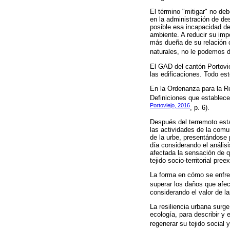
El término "mitigar" no deb
en la administración de des
posible esa incapacidad de
ambiente. A reducir su imp
más dueña de su relación c
naturales, no le podemos de
El GAD del cantón Portovie
las edificaciones. Todo est
En la Ordenanza para la Re
Definiciones que establece
Portoviejo, 2016
, p. 6).
Después del terremoto esta
las actividades de la comu
de la urbe, presentándose
día considerando el anális
afectada la sensación de q
tejido socio-territorial pree
La forma en cómo se enfren
superar los daños que afecta
considerando el valor de la
La resiliencia urbana surg
ecología, para describir y
regenerar su tejido social 