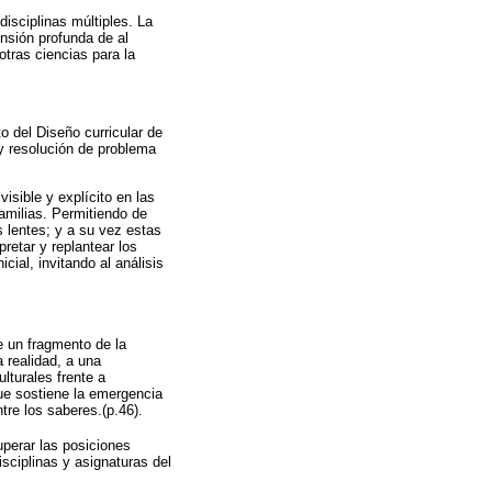
isciplinas múltiples. La
nsión profunda de al
tras ciencias para la
to del Diseño curricular de
s y resolución de problema
isible y explícito en las
familias. Permitiendo de
s lentes; y a su vez estas
retar y replantear los
cial, invitando al análisis
e un fragmento de la
a realidad, a una
ulturales frente a
ue sostiene la emergencia
re los saberes.(p.46).
uperar las posiciones
sciplinas y asignaturas del