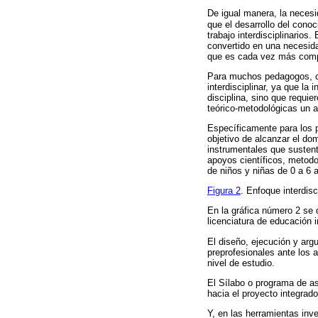
De igual manera, la necesi
que el desarrollo del conoc
trabajo interdisciplinarios
convertido en una necesida
que es cada vez más compl
Para muchos pedagogos, co
interdisciplinar, ya que la
disciplina, sino que requi
teórico-metodológicas un a
Específicamente para los pr
objetivo de alcanzar el dom
instrumentales que sustenta
apoyos científicos, metodo
de niños y niñas de 0 a 6 a
Figura 2
. Enfoque interdisc
En la gráfica número 2 se d
licenciatura de educación in
El diseño, ejecución y arg
preprofesionales ante los a
nivel de estudio.
El Sílabo o programa de as
hacia el proyecto integrado
Y, en las herramientas inv