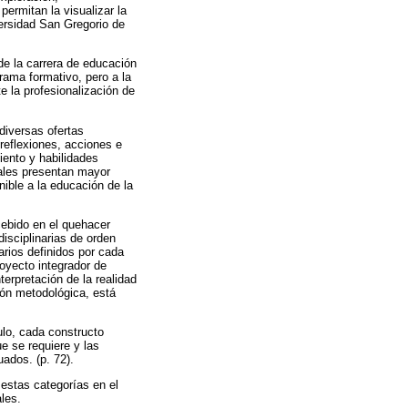
ermitan la visualizar la
versidad San Gregorio de
 de la carrera de educación
rama formativo, pero a la
e la profesionalización de
 diversas ofertas
 reflexiones, acciones e
iento y habilidades
uales presentan mayor
ible a la educación de la
ncebido en el quehacer
disciplinarias de orden
rios definidos por cada
royecto integrador de
erpretación de la realidad
ción metodológica, está
culo, cada constructo
ue se requiere y las
uados. (p. 72).
estas categorías en el
ales.