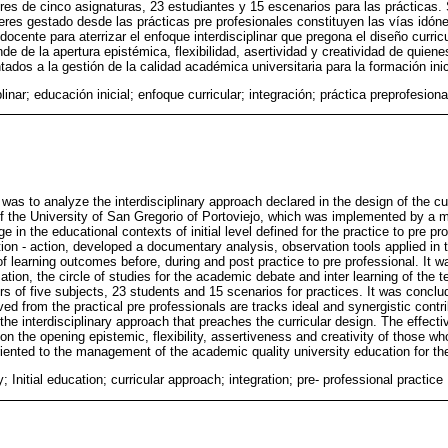
ores de cinco asignaturas, 23 estudiantes y 15 escenarios para las prácticas.
eres gestado desde las prácticas pre profesionales constituyen las vías idón
docente para aterrizar el enfoque interdisciplinar que pregona el diseño curricu
 de la apertura epistémica, flexibilidad, asertividad y creatividad de quiene
tados a la gestión de la calidad académica universitaria para la formación ini
plinar; educación inicial; enfoque curricular; integración; práctica preprofesiona
 was to analyze the interdisciplinary approach declared in the design of the cu
n of the University of San Gregorio of Portoviejo, which was implemented by a 
e in the educational contexts of initial level defined for the practice to pre pro
ion - action, developed a documentary analysis, observation tools applied in t
f learning outcomes before, during and post practice to pre professional. It w
ion, the circle of studies for the academic debate and inter learning of the t
ers of five subjects, 23 students and 15 scenarios for practices. It was conclu
ved from the practical pre professionals are tracks ideal and synergistic cont
 the interdisciplinary approach that preaches the curricular design. The effect
 the opening epistemic, flexibility, assertiveness and creativity of those wh
iented to the management of the academic quality university education for the i
y; Initial education; curricular approach; integration; pre- professional practice