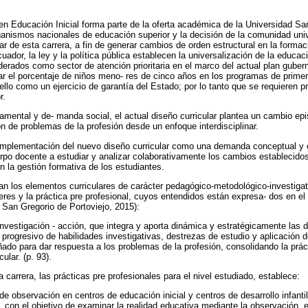
 en Educación Inicial forma parte de la oferta académica de la Universidad Sa
anismos nacionales de educación superior y la decisión de la comunidad univ
lar de esta carrera, a fin de generar cambios de orden estructural en la formac
cuador, la ley y la política pública establecen la universalización de la educaci
derados como sector de atención prioritaria en el marco del actual plan gube
r el porcentaje de niños meno- res de cinco años en los programas de primera
 ello como un ejercicio de garantía del Estado; por lo tanto que se requieren 
r.
amental y de- manda social, el actual diseño curricular plantea un cambio epi
n de problemas de la profesión desde un enfoque interdisciplinar.
implementación del nuevo diseño curricular como una demanda conceptual y or
erpo docente a estudiar y analizar colaborativamente los cambios establecidos
n la gestión formativa de los estudiantes.
fican los elementos curriculares de carácter pedagógico-metodológico-investiga
eres y la práctica pre profesional, cuyos entendidos están expresa- dos en el
 San Gregorio de Portoviejo, 2015):
nvestigación - acción, que integra y aporta dinámica y estratégicamente las d
 progresivo de habilidades investigativas, destrezas de estudio y aplicación d
ado para dar respuesta a los problemas de la profesión, consolidando la práct
ular. (p. 93).
la carrera, las prácticas pre profesionales para el nivel estudiado, establece:
de observación en centros de educación inicial y centros de desarrollo infantil
 con el objetivo de examinar la realidad educativa mediante la observación, e