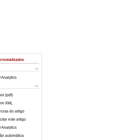
ersonalizados
 Analytics
ol (pdf)
 em XML
cias do artigo
itar este artigo
 Analytics
ão automática