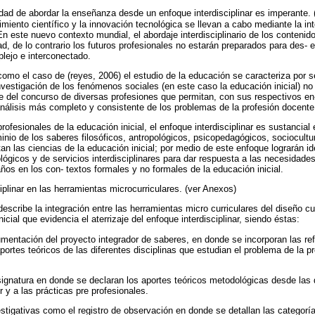
dad de abordar la enseñanza desde un enfoque interdisciplinar es imperante. 
imiento científico y la innovación tecnológica se llevan a cabo mediante la i
. En este nuevo contexto mundial, el abordaje interdisciplinario de los conten
d, de lo contrario los futuros profesionales no estarán preparados para des-
ejo e interconectado.
mo el caso de (reyes, 2006) el estudio de la educación se caracteriza por s
 investigación de los fenómenos sociales (en este caso la educación inicial) n
ere del concurso de diversas profesiones que permitan, con sus respectivos e
nálisis más completo y consistente de los problemas de la profesión docente
ofesionales de la educación inicial, el enfoque interdisciplinar es sustancial
inio de los saberes filosóficos, antropológicos, psicopedagógicos, sociocultu
n las ciencias de la educación inicial; por medio de este enfoque lograrán ide
lógicos y de servicios interdisciplinares para dar respuesta a las necesidade
ños en los con- textos formales y no formales de la educación inicial.
iplinar en las herramientas microcurriculares. (ver Anexos)
escribe la integración entre las herramientas micro curriculares del diseño cu
icial que evidencia el aterrizaje del enfoque interdisciplinar, siendo éstas:
umentación del proyecto integrador de saberes, en donde se incorporan las ref
portes teóricos de las diferentes disciplinas que estudian el problema de la pr
ignatura en donde se declaran los aportes teóricos metodológicas desde las d
r y a las prácticas pre profesionales.
estigativas como el registro de observación en donde se detallan las categoría