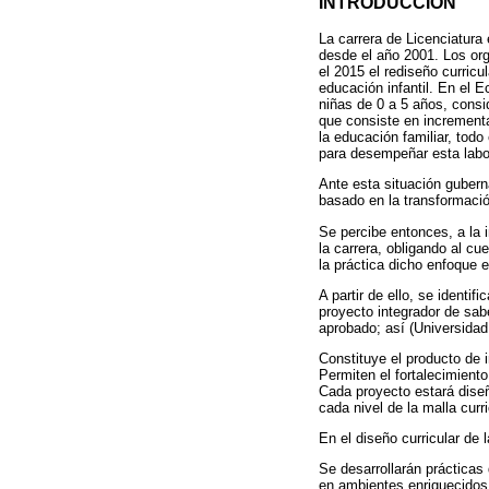
INTRODUCCIÓN
La carrera de Licenciatura
desde el año 2001. Los org
el 2015 el rediseño curricu
educación infantil. En el E
niñas de 0 a 5 años, consi
que consiste en incrementa
la educación familiar, todo
para desempeñar esta labo
Ante esta situación gubern
basado en la transformació
Se percibe entonces, a la 
la carrera, obligando al cu
la práctica dicho enfoque e
A partir de ello, se identi
proyecto integrador de sab
aprobado; así (Universidad
Constituye el producto de i
Permiten el fortalecimiento
Cada proyecto estará diseñ
cada nivel de la malla curric
En el diseño curricular de 
Se desarrollarán prácticas 
en ambientes enriquecidos,