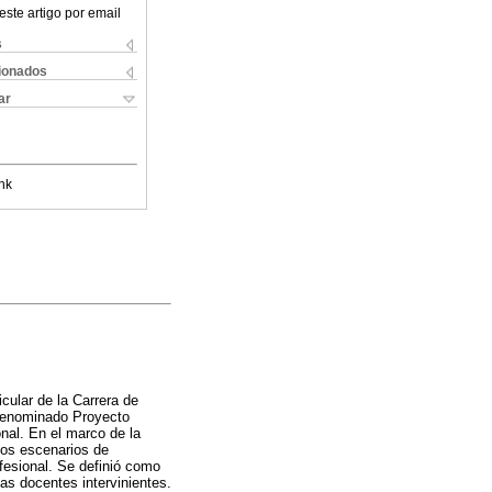
este artigo por email
s
cionados
ar
nk
icular de la Carrera de
 denominado Proyecto
onal. En el marco de la
los escenarios de
ofesional. Se definió como
as docentes intervinientes.