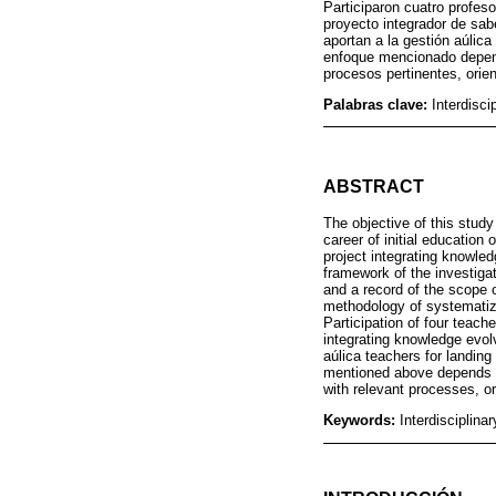
Participaron cuatro profes
proyecto integrador de sab
aportan a la gestión aúlica 
enfoque mencionado depende
procesos pertinentes, orien
Palabras clave:
Interdisci
ABSTRACT
The objective of this study
career of initial educatio
project integrating knowledg
framework of the investigat
and a record of the scope o
methodology of systematizat
Participation of four teach
integrating knowledge evol
aúlica teachers for landing
mentioned above depends on
with relevant processes, or
Keywords:
Interdisciplinar