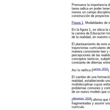
Promueve la importancia de
tarea radica en poder tene
menos un campo disciplinar
construcción de proyectos q
Figura 1
. Modalidades de i
En la figura 1, se ubica la
la carrera de Educación Ini
de la realidad, en nuestro 
El planteamiento de este en
trayectorias curriculares 
manera consistente leer y c
percepciones de las realid
conceptos teóricos, subjeti
constante de dilemas entre 
Larrea, 2015
Así lo ratifica (
) 
El cambio de una formación
realidad, estableciendo una
multidisciplinar cuyos enfoq
problemas comunes y comple
de un nuevo modelo que con
Almaguer, 2016
(
) afirma que 
fragmentadas y asumir una 
currículo.