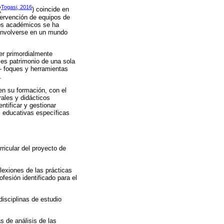
Togasi, 2016
(
) coincide en
ntervención de equipos de
idos académicos se ha
 envolverse en un mundo
er primordialmente
o es patrimonio de una sola
n- foques y herramientas
.
 en su formación, con el
rales y didácticos
ntificar y gestionar
s educativas específicas
rricular del proyecto de
lexiones de las prácticas
ofesión identificado para el
isciplinas de estudio
s de análisis de las