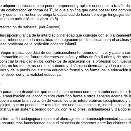
 adquirir habilidades para poder comprender y aplicar conceptos a través de d
r un colaborador “en forma de T”, lo que significa que debe poseer una compre
 y que al mismo tiempo tenga la capacidad de hacer convergir lenguajes de o
ue van más allá de lo visto. (p.8).
ntegración de saberes. (ver Anexos)
 descripción gráfica de la interdisciplinariedad que coincide con el planteamien
cial, refiriéndose a la modalidad de integración de disciplinas para el análisi
caso problema de la profesión docente infantil.
foque implica que deje de ser tradicionalmente retórico o lírico, y pase a ser v
de formación de los futuros docentes de niños y niñas de 0 a 6 años y de sus 
onstruir la realidad en los contextos de aplicación de la profesión con nuevo
ades en los contextos con sus saberes y dinámicas diversas ayudan a reinterp
vos y de la praxis del sistema educativo formal y no formal de la educación ini
el deber ser y la realidad educativa.
:
 puramente disciplinar, que concibe a la ciencia como el estudio completo d
 jerarquización del conocimiento científico frente a otros saberes acerca de l
ue plantean la articulación de varias lecturas interpretativas disciplinares y c
jos, que no pueden ser resueltos por una sola ciencia; e, interdisciplinar q
struye un sistema teórico común, con relaciones, solidaridades y diálogo ent
la formación pedagógica requiere el abordaje de la interdisciplinariedad para s
postura más intencionada en la eliminación de fronteras entre las distintas di