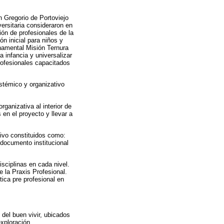
n Gregorio de Portoviejo
ersitaria consideraron en
ión de profesionales de la
ón inicial para niños y
rnamental Misión Ternura
 infancia y universalizar
profesionales capacitados
stémico y organizativo
ganizativa al interior de
 en el proyecto y llevar a
tivo constituidos como:
 documento institucional
isciplinas en cada nivel.
e la Praxis Profesional.
ica pre profesional en
 del buen vivir, ubicados
xploración,