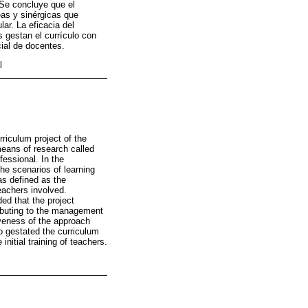
 Se concluye que el
eas y sinérgicas que
lar. La eficacia del
s gestan el currículo con
cial de docentes.
l
rriculum project of the
means of research called
fessional. In the
he scenarios of learning
as defined as the
eachers involved.
ded that the project
ributing to the management
iveness of the approach
o gestated the curriculum
nitial training of teachers.