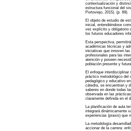
contextualización y distin
estructura funcional del s
Portoviejo, 2015). (p. 89).
El objeto de estudio de est
inicial, entendiéndose com
vez explícito y obligatorio
los futuros educadores infa
Esta perspectiva, permitirá
académicas técnicas y admin
iniciativas que innoven la
profesionales para las int
atención y poseen necesida
población presente y futura
El enfoque interdisciplinar
práctico metodológico del c
pedagógico y educativo en 
cátedra, se encuentran y d
saberes en donde todas las
observada en las prácticas 
claramente definida en el d
La planificación de aula ten
integrará dinámicamente var
experiencias (praxis) que n
La metodología desarrollad
accionar de la carrera: enf