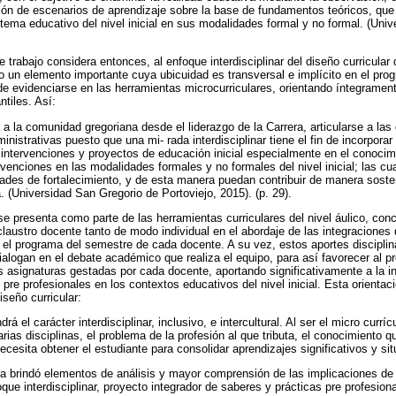
ción de escenarios de aprendizaje sobre la base de fundamentos teóricos, que p
istema educativo del nivel inicial en sus modalidades formal y no formal. (Uni
e trabajo considera entonces, al enfoque interdisciplinar del diseño curricular
o un elemento importante cuya ubicuidad es transversal e implícito en el prog
 de evidenciarse en las herramientas microcurriculares, orientando íntegrament
ntiles. Así:
 a la comunidad gregoriana desde el liderazgo de la Carrera, articularse a las
istrativas puesto que una mi- rada interdisciplinar tiene el fin de incorporar
s intervenciones y proyectos de educación inicial especialmente en el conocim
ervenciones en las modalidades formales y no formales del nivel inicial; las c
des de fortalecimiento, y de esta manera puedan contribuir de manera sosten
. (Universidad San Gregorio de Portoviejo, 2015). (p. 29).
 se presenta como parte de las herramientas curriculares del nivel áulico, co
laustro docente tanto de modo individual en el abordaje de las integraciones 
el programa del semestre de cada docente. A su vez, estos aportes disciplina
ialogan en el debate académico que realiza el equipo, para así favorecer al p
 asignaturas gestadas por cada docente, aportando significativamente a la int
pre profesionales en los contextos educativos del nivel inicial. Esta orienta
iseño curricular:
drá el carácter interdisciplinar, inclusivo, e intercultural. Al ser el micro currí
ias disciplinas, el problema de la profesión al que tributa, el conocimiento q
ecesita obtener el estudiante para consolidar aprendizajes significativos y sit
a brindó elementos de análisis y mayor comprensión de las implicaciones de 
oque interdisciplinar, proyecto integrador de saberes y prácticas pre profesion