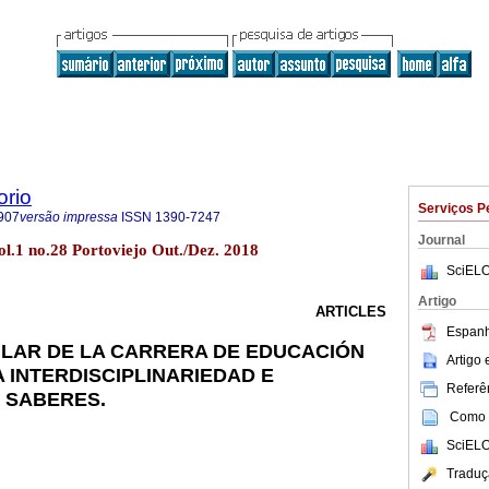
orio
Serviços P
907
versão impressa
ISSN
1390-7247
Journal
l.1 no.28 Portoviejo Out./Dez. 2018
SciELO
Artigo
ARTICLES
Espanh
LAR DE LA CARRERA DE EDUCACIÓN
Artigo
LA INTERDISCIPLINARIEDAD E
Referên
 SABERES.
Como c
SciELO
Traduç