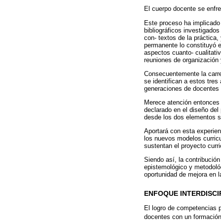
El cuerpo docente se enfre
Este proceso ha implicado 
bibliográficos investigados
con- textos de la práctica,
permanente lo constituyó e
aspectos cuanto- cualitati
reuniones de organización y
Consecuentemente la carrer
se identifican a estos tre
generaciones de docentes d
Merece atención entonces at
declarado en el diseño del 
desde los dos elementos sin
Aportará con esta experien
los nuevos modelos curricu
sustentan el proyecto curr
Siendo así, la contribució
epistemológico y metodoló
oportunidad de mejora en l
ENFOQUE INTERDISCI
El logro de competencias pr
docentes con un formación 