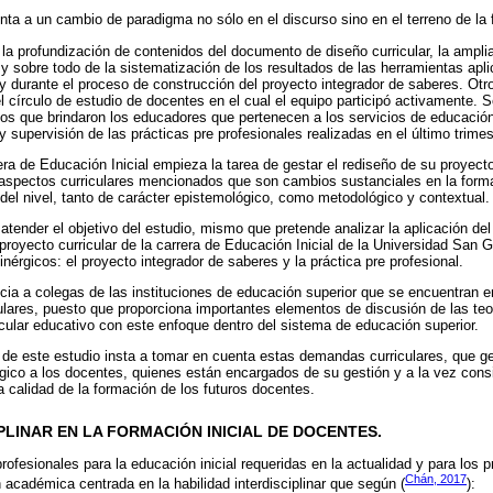
nta a un cambio de paradigma no sólo en el discurso sino en el terreno de la
la profundización de contenidos del documento de diseño curricular, la ampli
 y sobre todo de la sistematización de los resultados de las herramientas apli
 y durante el proceso de construcción del proyecto integrador de saberes. Otr
l círculo de estudio de docentes en el cual el equipo participó activamente. 
vos que brindaron los educadores que pertenecen a los servicios de educación 
 supervisión de las prácticas pre profesionales realizadas en el último trime
a de Educación Inicial empieza la tarea de gestar el rediseño de su proyecto c
s aspectos curriculares mencionados que son cambios sustanciales en la form
el nivel, tanto de carácter epistemológico, como metodológico y contextual.
ender el objetivo del estudio, mismo que pretende analizar la aplicación del 
proyecto curricular de la carrera de Educación Inicial de la Universidad San G
érgicos: el proyecto integrador de saberes y la práctica pre profesional.
cia a colegas de las instituciones de educación superior que se encuentran e
lares, puesto que proporciona importantes elementos de discusión de las teo
icular educativo con este enfoque dentro del sistema de educación superior.
n de este estudio insta a tomar en cuenta estas demandas curriculares, que g
gico a los docentes, quienes están encargados de su gestión y a la vez con
a calidad de la formación de los futuros docentes.
PLINAR EN LA FORMACIÓN INICIAL DE DOCENTES.
ofesionales para la educación inicial requeridas en la actualidad y para los 
Chán, 2017
académica centrada en la habilidad interdisciplinar que según (
):