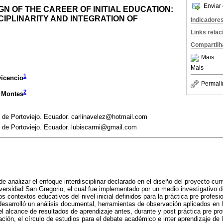
Enviar 
N OF THE CAREER OF INITIAL EDUCATION:
IPLINARITY AND INTEGRATION OF
Indicadore
Links rela
Compartilh
Mais
Mais
1
vicencio
Permali
2
 Montes
 de Portoviejo. Ecuador. carlinavelez@hotmail.com
 de Portoviejo. Ecuador. lubiscarmi@gmail.com
 de analizar el enfoque interdisciplinar declarado en el diseño del proyecto curr
iversidad San Gregorio, el cual fue implementado por un medio investigativo
s contextos educativos del nivel inicial definidos para la práctica pre profesi
 desarrolló un análisis documental, herramientas de observación aplicados en 
el alcance de resultados de aprendizaje antes, durante y post práctica pre pr
ción, el círculo de estudios para el debate académico e inter aprendizaje de l