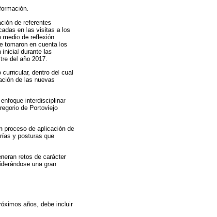
 formación.
ación de referentes
cadas en las visitas a los
o medio de reflexión
Se tomaron en cuenta los
inicial durante las
stre del año 2017.
urricular, dentro del cual
ación de las nuevas
enfoque interdisciplinar
regorio de Portoviejo
n proceso de aplicación de
rías y posturas que
eneran retos de carácter
siderándose una gran
próximos años, debe incluir