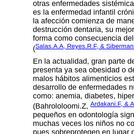
otras enfermedades sistémicas
es la enfermedad infantil crón
la afección comienza de maner
destrucción dentaria, su mejor
forma como consecuencia del 
Salas.A.A, Reyes.R.F, & Siberma
(
En la actualidad, gran parte d
presenta ya sea obesidad o d
malos hábitos alimenticios es
desarrollo de enfermedades nu
como: anemia, diabetes, hipert
Ardakani.F, & 
(Bahrololoomi.Z,
pequeños en odontología signif
muchas veces los niños no co
pues sobreprotegen en lugar