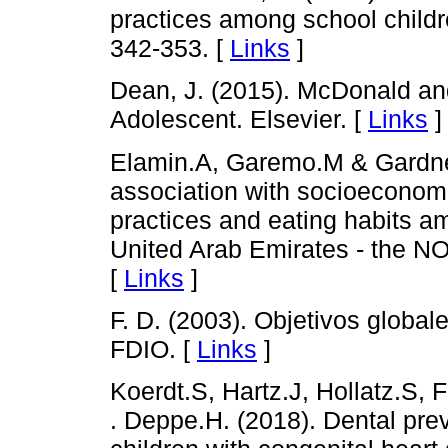
practices among school childr
342-353. [
Links
]
Dean, J. (2015). McDonald and
Adolescent. Elsevier. [
Links
]
Elamin.A, Garemo.M & Gardner.
association with socioeconomi
practices and eating habits a
United Arab Emirates - the N
[
Links
]
F. D. (2003). Objetivos global
FDIO. [
Links
]
Koerdt.S, Hartz.J, Hollatz.S, F
. Deppe.H. (2018). Dental pr