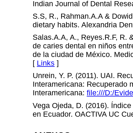
Indian Journal of Dental Rese
S.S, R., Rahman.A.A & Dowidar
dietary habits. Alexandria Den
Salas.A.A, A., Reyes.R.F, R. 
de caries dental en niños ent
de la ciudad de México. Medic
[
Links
]
Unrein, Y. P. (2011). UAI. R
Interamericana: Recuperado 
Interamericana:
file:///D:/Ev
Vega Ojeda, D. (2016). Índice
en Ecuador. OACTIVA UC Cue