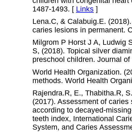
children with congenital heart 
1487-1493. [
Links
]
Lena.C, & Calabuig.E. (2018).
caries lesions in permanent. C
Milgrom P Horst J A, Ludwig 
S, (2018). Topical silver diamin
preschool children. Journal of 
World Health Organization. (2
methods. World Health Organi
Rajendra.R, E., Thabitha.R, S.
(2017). Assessment of caries
according to decayed-missing-f
teeth index, International Ca
System, and Caries Assessmen