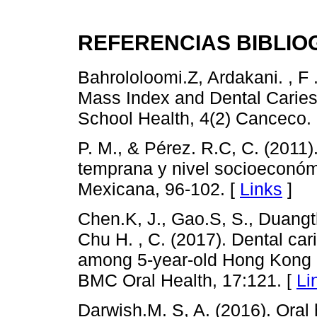
REFERENCIAS BIBLIO
Bahrololoomi.Z, Ardakani. , F .
Mass Index and Dental Caries i
School Health, 4(2) Canceco.
P. M., & Pérez. R.C, C. (2011)
temprana y nivel socioeconómi
Mexicana, 96-102. [
Links
]
Chen.K, J., Gao.S, S., Duangthi
Chu H. , C. (2017). Dental car
among 5-year-old Hong Kong ch
BMC Oral Health, 17:121. [
Li
Darwish.M. S, A. (2016). Oral