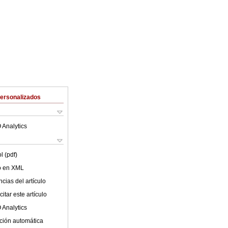
Personalizados
 Analytics
l (pdf)
lo en XML
cias del artículo
itar este artículo
 Analytics
ción automática