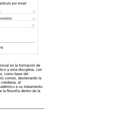
articulo por email
s
cionados
nk
encial en la formación de
tico a esta disciplina, con
nto, como base del
rio común, desterrando la
cotidiana, al
académico a su tratamiento.
 la filosofía dentro de la