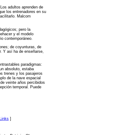
 Los adultos aprenden de
 que los entrenadores en su
acilitarlo. Malcom
agógicos; pero la
quehacer y el modelo
erio contemporáneo.
siones; de coyunturas, de
. Y así ha de enseñarse,
ontrastables paradigmas:
un absoluto, estaba
os trenes y los pasajeros
mplo de la nave espacial
o de veinte años percibidos
cepción temporal. Puede
Links
]