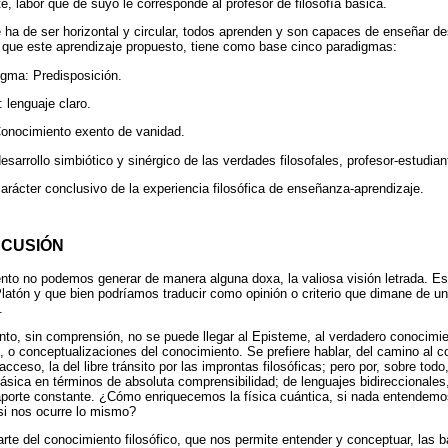
e, labor que de suyo le corresponde al profesor de filosofía básica.
 ha de ser horizontal y circular, todos aprenden y son capaces de enseñar de
a que este aprendizaje propuesto, tiene como base cinco paradigmas:
gma: Predisposición.
lenguaje claro.
Conocimiento exento de vanidad.
sarrollo simbiótico y sinérgico de las verdades filosofales, profesor-estudian
arácter conclusivo de la experiencia filosófica de enseñanza-aprendizaje.
SCUSIÓN
ento no podemos generar de manera alguna doxa, la valiosa visión letrada. E
latón y que bien podríamos traducir como opinión o criterio que dimane de 
.
to, sin comprensión, no se puede llegar al Episteme, al verdadero conocimie
 o conceptualizaciones del conocimiento. Se prefiere hablar, del camino al co
acceso, la del libre tránsito por las improntas filosóficas; pero por, sobre tod
básica en términos de absoluta comprensibilidad; de lenguajes bidireccionales
 aporte constante. ¿Cómo enriquecemos la física cuántica, si nada entendemo
 si nos ocurre lo mismo?
rte del conocimiento filosófico, que nos permite entender y conceptuar, las b