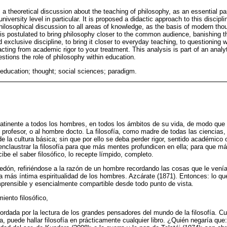
 theoretical discussion about the teaching of philosophy, as an essential part
niversity level in particular. It is proposed a didactic approach to this discipl
hilosophical discussion to all areas of knowledge, as the basis of modern tho
 is postulated to bring philosophy closer to the common audience, banishing th
exclusive discipline, to bring it closer to everyday teaching, to questioning wi
acting from academic rigor to your treatment. This analysis is part of an analyt
estions the role of philosophy within education.
education; thought; social sciences; paradigm.
a atinente a todos los hombres, en todos los ámbitos de su vida, de modo que 
l profesor, o al hombre docto. La filosofía, como madre de todas las ciencias
 de la cultura básica; sin que por ello se deba perder rigor, sentido académico 
 enclaustrar la filosofía para que más mentes profundicen en ella; para que má
ibe el saber filosófico, lo recepte límpido, completo.
edón, refiriéndose a la razón de un hombre recordando las cosas que le venían 
la más íntima espiritualidad de los hombres. Azcárate (1871). Entonces: lo que
prensible y esencialmente compartible desde todo punto de vista.
ento filosófico,
rdada por la lectura de los grandes pensadores del mundo de la filosofía. Cu
a, puede hallar filosofía en prácticamente cualquier libro. ¿Quién negaría qu