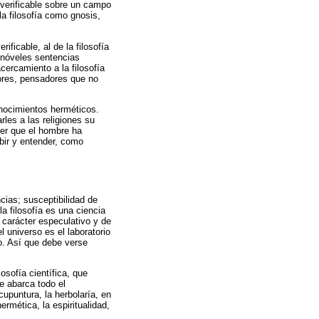
 verificable sobre un campo
la filosofía como gnosis,
ficable, al de la filosofía
 nóveles sentencias
ercamiento a la filosofía
tores, pensadores que no
onocimientos herméticos.
rles a las religiones su
ber que el hombre ha
bir y entender, como
cias; susceptibilidad de
a filosofía es una ciencia
 carácter especulativo y de
 universo es el laboratorio
o. Así que debe verse
osofía científica, que
ue abarca todo el
upuntura, la herbolaría, en
hermética, la espiritualidad,