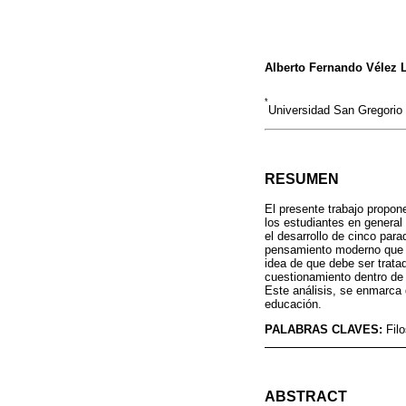
Alberto Fernando Vélez 
*
Universidad San Gregorio
RESUMEN
El presente trabajo propon
los estudiantes en general 
el desarrollo de cinco par
pensamiento moderno que cu
idea de que debe ser trata
cuestionamiento dentro de t
Este análisis, se enmarca d
educación.
PALABRAS CLAVES:
Fil
ABSTRACT