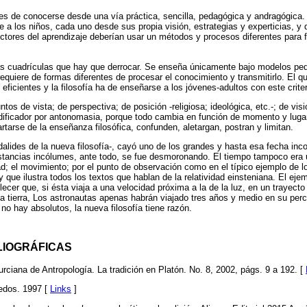
es de conocerse desde una vía práctica, sencilla, pedagógica y andragógica.
e a los niños, cada uno desde sus propia visión, estrategias y experticias, y
ductores del aprendizaje deberían usar un métodos y procesos diferentes para f
as cuadrículas que hay que derrocar. Se enseña únicamente bajo modelos ped
requiere de formas diferentes de procesar el conocimiento y transmitirlo. El 
eficientes y la filosofía ha de enseñarse a los jóvenes-adultos con este crit
ntos de vista; de perspectiva; de posición -religiosa; ideológica, etc.-; de vi
ificador por antonomasia, porque todo cambia en función de momento y lugar
rtarse de la enseñanza filosófica, confunden, aletargan, postran y limitan.
dalides de la nueva filosofía-, cayó uno de los grandes y hasta esa fecha inc
nstancias incólumes, ante todo, se fue desmoronando. El tiempo tampoco era 
ad; el movimiento; por el punto de observación como en el típico ejemplo de l
y que ilustra todos los textos que hablan de la relatividad einsteniana. El eje
lecer que, si ésta viaja a una velocidad próxima a la de la luz, en un trayect
a tierra, Los astronautas apenas habrán viajado tres años y medio en su per
no hay absolutos, la nueva filosofía tiene razón.
LIOGRÁFICAS
ciana de Antropología. La tradición en Platón. No. 8, 2002, págs. 9 a 192. [
redos. 1997 [
Links
]