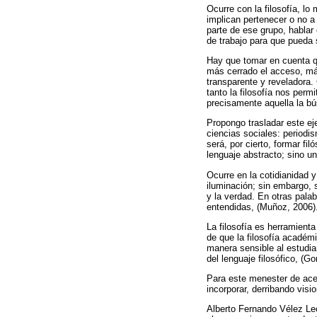
Ocurre con la filosofía, lo
implican pertenecer o no a 
parte de ese grupo, hablar
de trabajo para que pueda
Hay que tomar en cuenta qu
más cerrado el acceso, más
transparente y reveladora
tanto la filosofía nos perm
precisamente aquella la bú
Propongo trasladar este ejer
ciencias sociales: periodis
será, por cierto, formar fi
lenguaje abstracto; sino un
Ocurre en la cotidianidad 
iluminación; sin embargo, 
y la verdad. En otras palab
entendidas, (Muñoz, 2006)
La filosofía es herramient
de que la filosofía académ
manera sensible al estudian
del lenguaje filosófico, (G
Para este menester de acer
incorporar, derribando visi
Alberto Fernando Vélez León