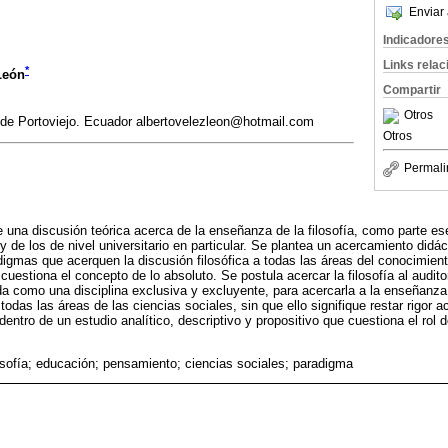
Enviar 
Indicadore
Links rela
*
León
Compartir
Otros
 de Portoviejo. Ecuador albertovelezleon@hotmail.com
Otros
Permali
e una discusión teórica acerca de la enseñanza de la filosofía, como parte es
y de los de nivel universitario en particular. Se plantea un acercamiento didác
adigmas que acerquen la discusión filosófica a todas las áreas del conocimie
estiona el concepto de lo absoluto. Se postula acercar la filosofía al audito
da como una disciplina exclusiva y excluyente, para acercarla a la enseñanza 
odas las áreas de las ciencias sociales, sin que ello signifique restar rigor 
entro de un estudio analítico, descriptivo y propositivo que cuestiona el rol de
osofía; educación; pensamiento; ciencias sociales; paradigma