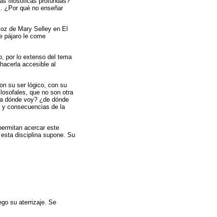
ras filosóficas profundas?
al. ¿Por qué no enseñar
 voz de Mary Selley en El
me pájaro le come
o, por lo extenso del tema
 hacerla accesible al
on su ser lógico, con su
ilosofales, que no son otra
ia dónde voy? ¿de dónde
s y consecuencias de la
permitan acercar este
 esta disciplina supone. Su
go su aterrizaje. Se