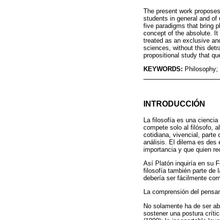
The present work proposes a
students in general and of u
five paradigms that bring p
concept of the absolute. It
treated as an exclusive and 
sciences, without this detr
propositional study that qu
KEYWORDS:
Philosophy; 
INTRODUCCIÓN
La filosofía es una cienci
compete solo al filósofo, a
cotidiana, vivencial, parte
análisis. El dilema es des
importancia y que quien rec
Así Platón inquiría en su F
filosofía también parte de 
debería ser fácilmente com
La comprensión del pensami
No solamente ha de ser abo
sostener una postura crític