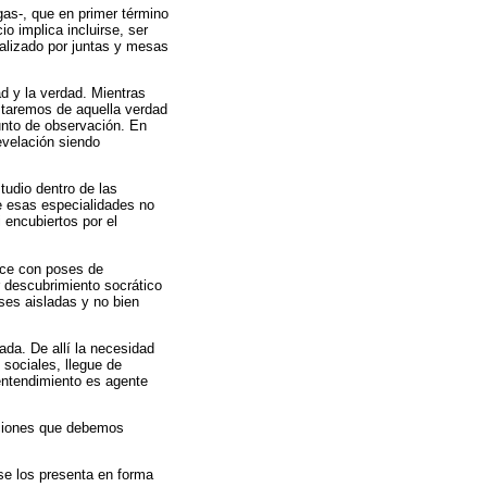
rgas-, que en primer término
io implica incluirse, ser
nalizado por juntas y mesas
d y la verdad. Mientras
staremos de aquella verdad
unto de observación. En
evelación siendo
studio dentro de las
de esas especialidades no
 encubiertos por el
dice con poses de
r descubrimiento socrático
ases aisladas y no bien
ada. De allí la necesidad
 sociales, llegue de
 entendimiento es agente
ecciones que debemos
 se los presenta en forma