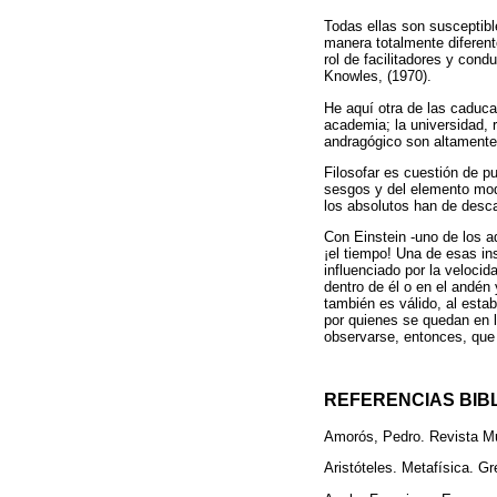
Todas ellas son susceptibl
manera totalmente diferent
rol de facilitadores y con
Knowles, (1970).
He aquí otra de las caduc
academia; la universidad, 
andragógico son altamente 
Filosofar es cuestión de pu
sesgos y del elemento mod
los absolutos han de desca
Con Einstein -uno de los a
¡el tiempo! Una de esas i
influenciado por la velocid
dentro de él o en el andén 
también es válido, al estab
por quienes se quedan en l
observarse, entonces, que 
REFERENCIAS BIB
Amorós, Pedro. Revista Mur
Aristóteles. Metafísica. G