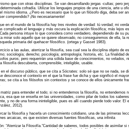
 mismo que con otras disciplinas. Se van desarrollando jergas -cultas; pero je
determinada cofradía. Utilizar los lenguajes propios de una ciencia, arte u ofic
 el mismo idioma. ¿Pero es necesario que lo que un filósofo diga, deba ser a
 ser comprendido? ¡No necesariamente!
e en el mundo de la filosofía hay tres niveles de verdad: tú verdad; mi verda
 complicado el lenguaje y más oscura la explicación filosófica; más lejos e
. Cada persona intuye lo que considera como verdadero, dependiendo de su p
ita mirar solo aquello que se quiere observado, no conseguiremos de ella, la r
squeda primaria del quehacer filosófico. (ortega y Gasset 1983).
cicio a las aulas, aterrizar la filosofía, sea cual sea la disciplina objeto de e
mo; sociología; derecho; psicología; antropología; historia, etc. La finalidad 
lósofos puros; pero requerirán una sólida base de conocimientos, no velados, ni
a filosofía descubierta, comprensible, inteligible, usable.
y en el discurso público, que se cita a Sócrates: solo sé que no se nada, se 
se desconoce el contexto en el que la frase fue dicha y que significó el mayo
ras; se cita a los filósofos sin contextos y se conoce de ellos únicamente fr
.
a matriz para entender el todo; si no entendemos la filosofía, no entendemos n
ica, esa que se enseña en las universidades, como pilar de todos los saberes
te, y no de una forma ininteligible, pues es allí cuando pierde todo valor. El
onzález, 2012).
car la filosofía y hacerla un conocimiento cotidiano, una de las primeras l
ones arcaicas, es que existen diversas fuentes filosóficas, una infinita
: “Aterrizar la Filosofía.”Cantidad de saberes, todos posibles de asimilar si