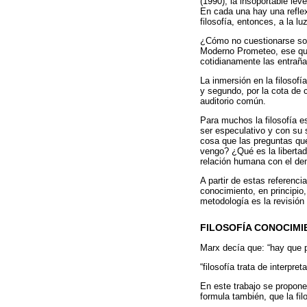
(1990); la insoportable lev
En cada una hay una reflex
filosofía, entonces, a la l
¿Cómo no cuestionarse sobr
Moderno Prometeo, ese que 
cotidianamente las entraña
La inmersión en la filosofí
y segundo, por la cota de c
auditorio común.
Para muchos la filosofía e
ser especulativo y con su s
cosa que las preguntas q
vengo? ¿Qué es la liberta
relación humana con el de
A partir de estas referenc
conocimiento, en principio
metodología es la revisión
FILOSOFÍA CONOCIMI
Marx decía que: “hay que pa
“filosofía trata de interpre
En este trabajo se propone
formula también, que la fil