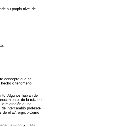
sde su propio nivel de
te.
ste concepto que se
un hecho o fenómeno
nto. Algunos hablan del
nocimiento, de la ruta del
o, la migración a una
, de intercambio profesor-
s de ella?, ergo: ¿Cómo
ases, alcance y línea