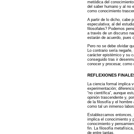
metódica del conocimiento 
del saber humano y al no en
como conocimiento trascen
A partir de lo dicho, cabe 
especulativa; al del estud
filosofales? Podemos pensa
a través de un discurso na
estarán de acuerdo, pues 
Pero no se debe olvidar qu
Lo contrario sería negarle,
carácter epistémico y su c
conseguido tras ir desenma
conocer y procesar, como 
REFLEXIONES FINALE
La ciencia formal implica 
experimentación; diferenci
“no científica”, aunque es
opinión trascendente y, po
de la filosofía y el hombr
como tal un inmenso labora
Establezcamos entonces, la 
implica el conocimiento y p
conocimiento y pensamiento
fin. La filosofía metafísica
de entre tantas.