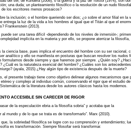
edad del ser, de Kundera (2008); o la guerra y la paz de Tolstói (1974); son ob
ión; una duda; un planteamiento filosófico o la resolución de un nudo filosof
uz de los escritores menos prosaicos?
e la inclusión; o el hombre queriendo ser dios; ¿o sobre el amor filial en la
entrega la luz de la vida a los hombres al igual que el Titán al que el enor
s? Frankenstein (2013).
a puede ser una tarea difícil -dependiendo de los niveles de inmersión-; primer
omplejidad implícita en la materia y por ello, se propone aterrizar la filosofía,
s la ciencia base, pues implica el encuentro del hombre con su ser racional, c
er analítico y ello se manifiesta en posturas que buscan resolver los nudos f
ue formulamos desde siempre y que haremos por siempre. ¿Quién soy? ¿Hac
d? ¿Cuál es la naturaleza esencial del hombre? ¿Cuáles son los antecedente
miurgo? (ayala, 2015) ¿Hay algún tipo de existencia después de la muerte?
ias, el presente trabajo tiene como objetivo delinear algunos mecanismos que 
, etéreo y complejo al individuo común, conservando el rigor que el estudio de
 Sistemática de la literatura desde los autores clásicos hasta los modernos.
ENTO ACCESIBLE SIN CARECER DE RIGOR
sar de la especulación ebria a la filosofía sobria” y acotaba que la
tar al mundo y de lo que se trata es de transformarlo”. Marx (2010).
 que, la sobriedad filosófica se logre con su comprensión y entendimiento; lue
osofía es transformación. Siempre filosofar será transformar.