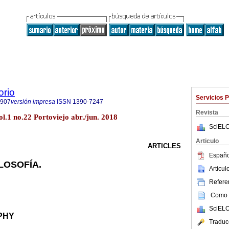
orio
Servicios 
7907
versión impresa
ISSN
1390-7247
Revista
l.1 no.22 Portoviejo abr./jun. 2018
SciELO
Articulo
ARTICLES
Españo
LOSOFÍA.
Articu
Referen
Como c
SciELO
PHY
Traduc