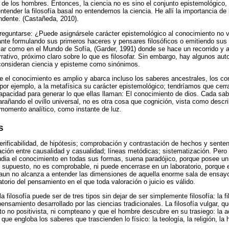
de los hombres. Entonces, la ciencia no es sino el conjunto epistemológico,
tender la filosofía basal no entendemos la ciencia. He allí la importancia de 
dente. (Castañeda, 2010).
preguntarse: ¿Puede asignársele carácter epistemológico al conocimiento no veri
iante formulando sus primeros haceres y pensares filosóficos o emitiendo sus
r como en el Mundo de Sofía, (Garder, 1991) donde se hace un recorrido y ac
rrativo, próximo claro sobre lo que es filosofar. Sin embargo, hay algunos au
consideran ciencia y episteme como sinónimos.
e el conocimiento es amplio y abarca incluso los saberes ancestrales, los c
 por ejemplo, a la metafísica su carácter epistemológico; tendríamos que cerra
apacidad para generar lo que ellas llaman: El conocimiento de dios. Cada sa
rañando el ovillo universal, no es otra cosa que cognición, vista como descri
momento analítico, como instante de luz.
S
verificabilidad, de hipótesis; comprobación y contrastación de hechos y senten
ación entre causalidad y casualidad; líneas metódicas; sistematización. Pero l
tudia el conocimiento en todas sus formas, suena paradójico, porque posee un
r supuesto, no es comprobable, ni puede encerrase en un laboratorio, porque el
e aun no alcanza a entender las dimensiones de aquella enorme sala de ensay
torio del pensamiento en el que toda valoración o juicio es válido.
filosofía puede ser de tres tipos sin dejar de ser simplemente filosofía: la fil
ensamiento desarrollado por las ciencias tradicionales. La filosofía vulgar, q
 no positivista, ni compteano y que el hombre descubre en su trasiego: la ac
, que engloba los saberes que trascienden lo físico: la teología, la religión, la 