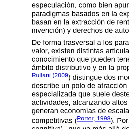
especulación, como bien apu
paradigmas basados en la expl
basan en la extracción de ren
invención) y derechos de autor 
De forma trasversal a los par
valor, existen distintas articu
conocimiento que pueden tene
ámbito distributivo y en la pr
Rullani (2009
) distingue dos mod
describe un polo de atracción
especializada que suele desterr
actividades, alcanzando altos
generan economías de escala
Porter, 1998
competitivas (
). Po
cognitiva’ - que va más allá 