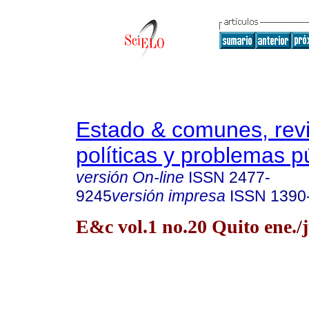
Estado & comunes, revi
políticas y problemas p
versión On-line
ISSN
2477-
9245
versión impresa
ISSN
1390
E&c vol.1 no.20 Quito ene./