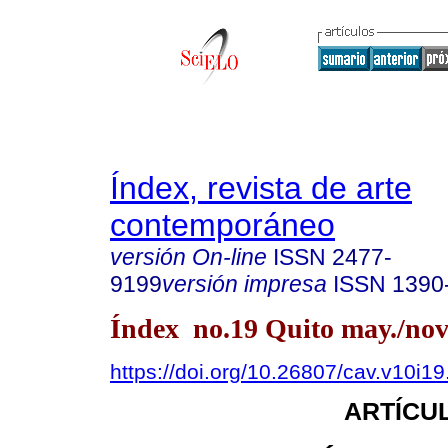
Índex, revista de arte
contemporáneo
versión On-line
ISSN
2477-
9199
versión impresa
ISSN
1390
Índex no.19 Quito may./nov
https://doi.org/10.26807/cav.v10i1
ARTÍCUL