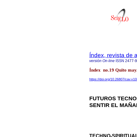
Índex, revista de
versión On-line
ISSN
2477-
Índex no.19 Quito may.
https://doi.org/10.26807/cav.v10
FUTUROS TECNO 
SENTIR EL MAÑ
TECHNO-SPIRITUAL