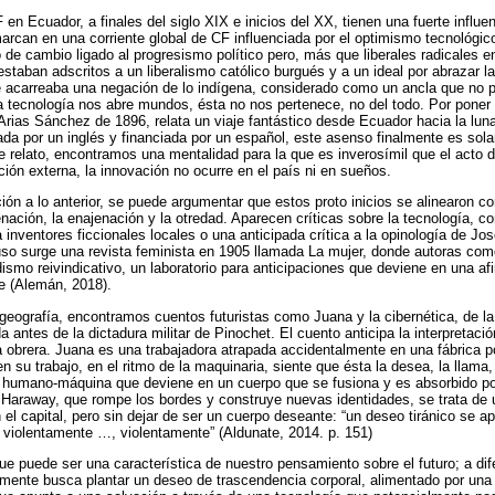
 en Ecuador, a finales del siglo XIX e inicios del XX, tienen una fuerte influe
rcan en una corriente global de CF influenciada por el optimismo tecnológico
de cambio ligado al progresismo político pero, más que liberales radicales en 
 estaban adscritos a un liberalismo católico burgués y a un ideal por abrazar 
 acarreaba una negación de lo indígena, considerado como un ancla que no p
la tecnología nos abre mundos, ésta no nos pertenece, no del todo. Por poner
 Arias Sánchez de 1896, relata un viaje fantástico desde Ecuador hacia la lu
da por un inglés y financiada por un español, este asenso finalmente es sol
te relato, encontramos una mentalidad para la que es inverosímil que el acto d
ción externa, la innovación no ocurre en el país ni en sueños.
ón a lo anterior, se puede argumentar que estos proto inicios se alinearon c
enación, la enajenación y la otredad. Aparecen críticas sobre la tecnología, 
 inventores ficcionales locales o una anticipada crítica a la opinología de J
uso surge una revista feminista en 1905 llamada La mujer, donde autoras como
smo reivindicativo, un laboratorio para anticipaciones que deviene en una af
rte (Alemán, 2018).
 geografía, encontramos cuentos futuristas como Juana y la cibernética, de la
 antes de la dictadura militar de Pinochet. El cuento anticipa la interpretaci
a obrera. Juana es una trabajadora atrapada accidentalmente en una fábrica po
n su trabajo, en el ritmo de la maquinaria, siente que ésta la desea, la llama, 
l humano-máquina que deviene en un cuerpo que se fusiona y es absorbido po
de Haraway, que rompe los bordes y construye nuevas identidades, se trata d
el capital, pero sin dejar de ser un cuerpo deseante: “un deseo tiránico se apo
r violentamente …, violentamente” (Aldunate, 2014. p. 151)
que puede ser una característica de nuestro pensamiento sobre el futuro; a di
mente busca plantar un deseo de trascendencia corporal, alimentado por una 