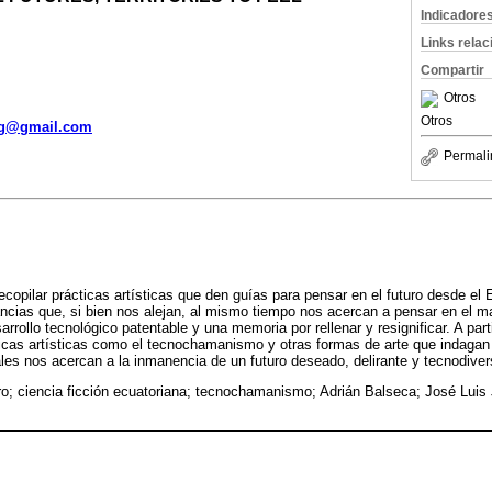
Indicadore
Links rela
Compartir
Otros
Otros
lg@gmail.com
Permali
ecopilar prácticas artísticas que den guías para pensar en el futuro desde el
tancias que, si bien nos alejan, al mismo tiempo nos acercan a pensar en el 
sarrollo tecnológico patentable y una memoria por rellenar y resignificar. A par
icas artísticas como el tecnochamanismo y otras formas de arte que indagan
ales nos acercan a la inmanencia de un futuro deseado, delirante y tecnodiver
uro; ciencia ficción ecuatoriana; tecnochamanismo; Adrián Balseca; José Lui