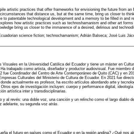
le artistic practices that offer frameworks for envisioning the future from an
 circumstances that distance us, but at the same time, bring us closer to thi
nce to patentable technological development and a memory to be filled in and r
 explores how artistic practices such as technoshamanism and other art forms 
owledge bring us closer to the immanence of a desired, delirious and technodi
 Ecuadorian science fiction; technochamanism; Adrián Balseca; José Luis Já
s Visuales en la Universidad Católica del Ecuador y tiene un máster en Cultu
 Ha trabajado como artista, diseñador y productor audiovisual. Fue miembro 
012 fue Coordinador del Centro de Arte Contemporáneo de Quito (CAC) y en 
mpresas Culturales del Ministerio de Cultura de Ecuador. En 2021 fue direct
s donde actualmente es profesor, ha escrito artículos abordando arte y tecnolo
 Otros ejes de investigación incluyen: cuerpo y performance digital, ideología
ón artística inter y transdisciplinarias.
o y al revés: una doble voz, una canción y un relincho como el largo diablo de
z adelante, su segunda voz atrás.
eña el futuro en países como el Ecuador o en la región andina? ¿Qué nos ale