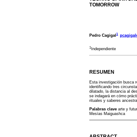
TOMORROW
1
Pedro Cagigal
pcagiga
1
Independiente
RESUMEN
Esta investigación busca r
identificando tres circuns
dilatado, la distancia al de
se indagará en cómo práct
rituales y saberes ancestr
Palabras clave
arte y fut
Mesías Maiguashca
ABSTRACT