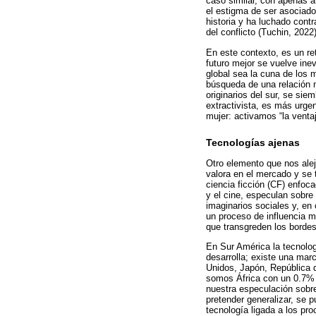
caso similar, con apenas a
el estigma de ser asociado
historia y ha luchado contr
del conflicto (Tuchin, 2022)
En este contexto, es un re
futuro mejor se vuelve inev
global sea la cuna de los 
búsqueda de una relación 
originarios del sur, se sie
extractivista, es más urge
mujer: activamos “la ventaj
Tecnologías ajenas
Otro elemento que nos alej
valora en el mercado y se t
ciencia ficción (CF) enfoca
y el cine, especulan sobre
imaginarios sociales y, en 
un proceso de influencia 
que transgreden los bordes
En Sur América la tecnolog
desarrolla; existe una marc
Unidos, Japón, República 
somos África con un 0.7% y
nuestra especulación sobre
pretender generalizar, se 
tecnología ligada a los pr