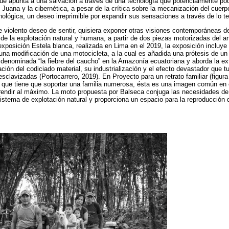
ue apunta a una salvación a través de una tecnología que potencialmente pod
n Juana y la cibernética, a pesar de la crítica sobre la mecanización del cue
ógica, un deseo irreprimible por expandir sus sensaciones a través de lo te
violento deseo de sentir, quisiera exponer otras visiones contemporáneas d
de la explotación natural y humana, a partir de dos piezas motorizadas del ar
exposición Estela blanca, realizada en Lima en el 2019, la exposición incluye
y una modificación de una motocicleta, a la cual es añadida una prótesis de un
 denominada “la fiebre del caucho” en la Amazonía ecuatoriana y aborda la ex
ción del codiciado material, su industrialización y el efecto devastador que t
sclavizadas (Portocarrero, 2019). En Proyecto para un retrato familiar (figura
o que tiene que soportar una familia numerosa, ésta es una imagen común en e
 rendir al máximo. La moto propuesta por Balseca conjuga las necesidades de
stema de explotación natural y proporciona un espacio para la reproducción d