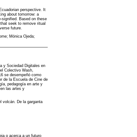
 Ecuadorian perspective. It
nking about tomorrow: a
e-signified. Based on these
that seek to remove ritual
verse future.
come; Mónica Ojeda;
ra y Sociedad Digitales en
del Colectivo Wash,
2016 se desempeñó como
or de la Escuela de Cine de
gía, pedagogía en arte y
 en las artes y
l volcán. De la garganta
ja o acerca a un futuro