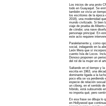
Los inicios de una proto CF
todo en Guayaquil. Se enma
también se vivía un tiempo 
los escritores de la época
2018), una modernidad que
mundo civilizado. Si bien 
viaje de prueba de Alberto
de cóndor, una nave diseña
personaje principal. En es
este acto requiere interven
Paralelamente y, como opci
social, indagando en la ali
León Mera que sí incorpora
cuento Isla de Locos. Incl
Donoso proponen un periodi
del rol de la mujer en el a
Saltando en el tiempo y la
escrita en 1963, una década
dominante ligada a la luch
poco ella se va perdiendo e
especie de relación sexua
un ciborg, en el sentido 
híbrido, está subsumido en 
no importa qué, pero senti
En esa frase se dibuja lo 
en Hollywood que continua