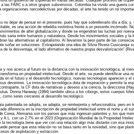
hora un gobierno de izquierda en varias décadas. Cualquier proceso de izquie
 a las FARC o a otros grupos subversivos. Colombia ha vivido una guerra cont
a organizaciones narcodelictivas por décadas; el arte ha tenido un rol importa
.
to no dejar de pensar en el presente, pues hay que sobrellevarlo día a día; y,
itable, es una acción de rebeldía instintiva frente a un presente incómodo. N
movimientos de alter globalización y donde se engendran las luchas por nueva
más sana entre humanos y naturaleza. Desde los movimientos sociales y la l
mbran las alternativas al capitalismo. Al llevarnos la peor parte de las consec
nte soñar en soluciones. Extrapolando una idea de Silvia Rivera Cusicanqui so
a de la desventaja, el lado afirmativo de nuestra propia desvalorización” (Riv
a y nos acerca al futuro es la distancia con la innovación tecnológica, al m
ransforma en propiedad intelectual. Desde el arte, se puede identificar una re
da en el futuro y el desarrollo tecnológico, nuevas tecnologías aparecen y el ar
 sus devenires. La innovación tecnológica dota de inspiración y permite la es
contraparte, la CF dota de narrativas y deseos a la ciencia, la direcciona (Ha
mutua. Donna Haraway (1984) también ubica a los ciborgs, estos cuerpos híbr
, como seres cercanos al desarrollo tecnológico.
ía patentada se adopta, se adapta, se reinterpreta y refuncionaliza, pero en 
ada diferencia en la inscripción de propiedad intelectual entre el norte y el su
de Corea, Alemania son los países que más ingresan patentes y, los que men
 A.L. con un 2.7% en el 2023 (Organización Mundial de la Propiedad Intelec
 la tecnología tiene que ver con una relación algo más distante con esa inno
puede pensar que esta relación no se basa tanto en la novedad, sino que plant
ocesos de explotación y extracción.