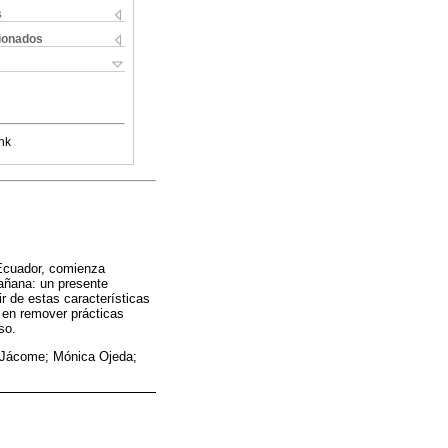
s
cionados
nk
 Ecuador, comienza
mañana: un presente
tir de estas características
 en remover prácticas
so.
s Jácome; Mónica Ojeda;