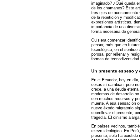
imaginado? ¿Qué queda en e
de los chamanes? Este artí
tres ejes de acercamiento 
de la repetición y modific
expresiones artísticas, ti
importancia de una diversi
forma necesaria de genera
Quisiera comenzar identifi
pensar, más que en futuros
tecnológico, en el sentido 
porosa, por rellenar y resi
formas de tecnodiversidad
Un presente espeso y 
En el Ecuador, hoy en día
cosas sí cambian, pero no
crece, a una deuda eterna,
modernas de desarrollo no 
con muchos recursos y pers
muerte. A esa sensación d
nuevo éxodo migratorio sig
sobrellevar el presente, p
tragedia. El cinismo alarg
En países vecinos, tambié
relevo ideológico. En Perú
presente, solo ha existido