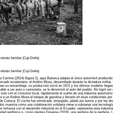
retrato familiar (Cuji-Grefa)
etrato familiar (Cuji-Grefa)
 Camino (2014) (figura 2), aquí Balseca adapta el único automóvil producido
cado ecuatoriano: el Andino Miura, desarrollado durante la dictadura militar,
aban su ensamblaje, su producción inició en 1972 y los últimos modelos llega
table a ser auto o camioneta, se le denominó el auto del pueblo. No logró ser
e solo con el consumo local, rápidamente el sueño de una industria automotriz
le a un Andino Miura el tanque de gasolina y llevarlo en esas condiciones por
 de Cuenca. El coche fue remolcado, empujado, jalado por burros y por las di
Nos muestra como una colaboración solidaria viene a subsanar una tecnología
 tortuosa con el desarrollo industrial en el Ecuador, representa esta industr
dad periférica o, como plantea Figueroa (2018), una periferia de la periferia.