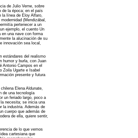
ncia de Julio Verne, sobre
 de la época; en el país
la línea de Eloy Alfaro,
la modernidad (Mendizábal,
ermitía pertenecer a un
 un ejemplo, el cuento Un
na en una nave con forma
amente la alucinación de su
e innovación sea local,
on estándares del realismo
con humor y burla, con Juan
osé Antonio Campos en el
 Zoila Ugarte e Isabel
irmación presente y futura
 chilena Elena Aldunate,
ón de una tecnología
r un feriado largo, poco a
la necesita; se inicia una
r la industria. Además de
e un cuerpo que además de
dera de ella, quiere sentir,
ferencia de lo que vemos
idea cartesiana que