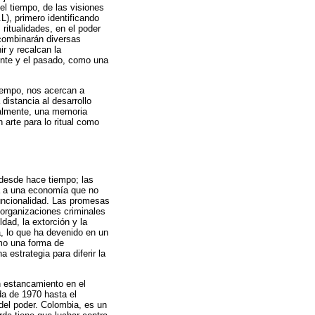
el tiempo, de las visiones
L), primero identificando
ritualidades, en el poder
 combinarán diversas
r y recalcan la
sente y el pasado, como una
tiempo, nos acercan a
distancia al desarrollo
inalmente, una memoria
 arte para lo ritual como
desde hace tiempo; las
a a una economía que no
funcionalidad. Las promesas
 organizaciones criminales
ad, la extorción y la
, lo que ha devenido en un
omo una forma de
estrategia para diferir la
 estancamiento en el
da de 1970 hasta el
 del poder. Colombia, es un