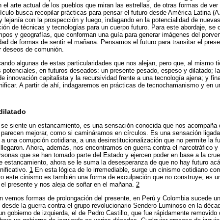
l arte actual de los pueblos que miran las estrellas, de otras formas de ver 
culo busca recopilar prácticas para pensar el futuro desde América Latina (A.
y lejanía con la prospección y luego, indagando en la potencialidad de nuevas 
ación de técnicas y tecnologías para un cuerpo futuro. Para este abordaje, se
empos y geografías, que conforman una guía para generar imágenes del porveni
dad de formas de sentir el mañana. Pensamos el futuro para transitar el pre
r deseos de comunión.
cando algunas de estas particularidades que nos alejan, pero que, al mismo 
 potenciales, en futuros deseados: un presente pesado, espeso y dilatado; la 
de innovación capitalista y la recursividad frente a una tecnología ajena; y f
gnificar. A partir de ahí, indagaremos en prácticas de tecnochamanismo y en un
.
dilatado
, se siente un estancamiento, es una sensación conocida que nos acompaña 
 parecen mejorar, como si camináramos en círculos. Es una sensación ligad
 a una corrupción cotidiana, a una desinstitucionalización que no permite la 
llegaron. Ahora, además, nos encontramos en guerra contra el narcotráfico y
onas que se han tomado parte del Estado y ejercen poder en base a la crueld
e estancamiento, ahora se le suma la desesperanza de que no hay futuro acá
nificativo.
1
En esta lógica de lo irremediable, surge un cinismo cotidiano c
ero este cinismo es también una forma de exculpación que no construye, es una 
a el presente y nos aleja de soñar en el mañana.
2
n vemos formas de prolongación del presente, en Perú y Colombia sucede un
, desde la guerra contra el grupo revolucionario Sendero Luminoso en la déca
 un gobierno de izquierda, el de Pedro Castillo, que fue rápidamente removido