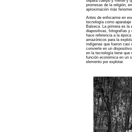
separa cuerpo y mente y q
promesas de la religión; e
aproximación más fenomenol
Antes de enfocarme en ese 
tecnología como aparataje 
Balseca. La primera es la 
diapositivas, fotografías 
hace referencia a la época
amazónicos para la explota
indígenas que fueron casi e
convierte en un dispositiv
en la tecnología tiene que
función económica en un si
elemento por explotar.