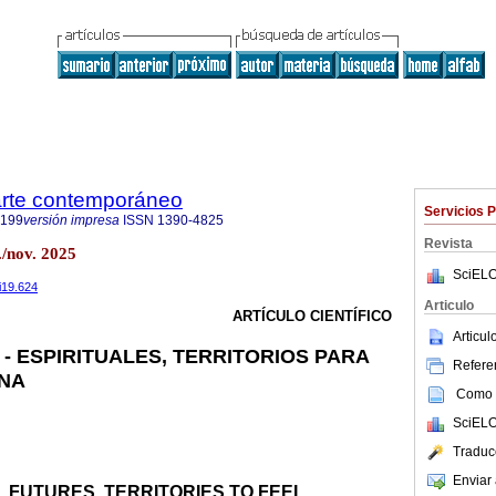
 arte contemporáneo
Servicios 
9199
versión impresa
ISSN
1390-4825
Revista
/nov. 2025
SciELO
i19.624
Articulo
ARTÍCULO CIENTÍFICO
Articu
- ESPIRITUALES, TERRITORIOS PARA
Referen
ANA
Como c
SciELO
Traduc
Enviar 
 FUTURES, TERRITORIES TO FEEL