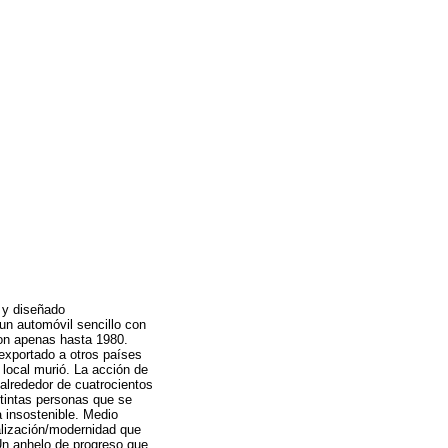
 y diseñado
 un automóvil sencillo con
ron apenas hasta 1980.
 exportado a otros países
 local murió. La acción de
 alrededor de cuatrocientos
stintas personas que se
 insostenible. Medio
ialización/modernidad que
 Un anhelo de progreso que