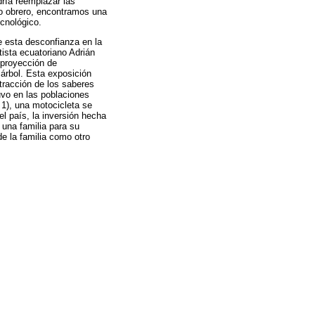
ría reemplazar las
rpo obrero, encontramos una
cnológico.
e esta desconfianza en la
tista ecuatoriano Adrián
 proyección de
 árbol. Esta exposición
tracción de los saberes
uvo en las poblaciones
 1), una motocicleta se
l país, la inversión hecha
 una familia para su
e la familia como otro