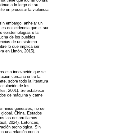
rda tiene que luchar contra
inua a lo largo de su
nte en procesar la violencia
 sin embargo, anhelar un
o es coincidencia que el sur
s epistemologías o la
ucha de los pueblos
uencias de un sistema
bre lo que implica ser
era en Limón, 2015).
enos esa innovación que se
lación cercana entre la
te, sobre todo la literatura
peculación de los
yles, 2001). Se establece
idos de máquina y carne
términos generales, no se
r global. China, Estados
os las desarrollamos
tual, 2024). Entonces,
vación tecnológica. Sin
ea una relación con la