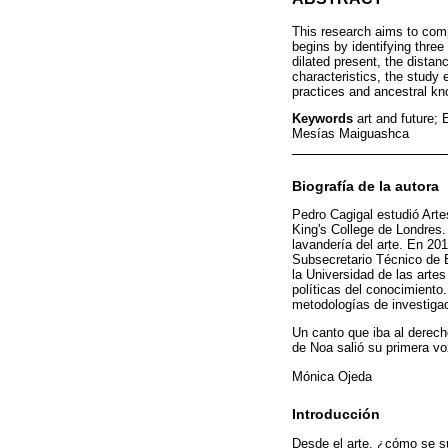
This research aims to compi
begins by identifying three
dilated present, the dista
characteristics, the study
practices and ancestral kn
Keywords
art and future;
Mesías Maiguashca
Biografía de la autora
Pedro Cagigal estudió Arte
King's College de Londres.
lavandería del arte. En 2
Subsecretario Técnico de E
la Universidad de las arte
políticas del conocimiento.
metodologías de investigaci
Un canto que iba al derech
de Noa salió su primera vo
Mónica Ojeda
Introducción
Desde el arte, ¿cómo se su