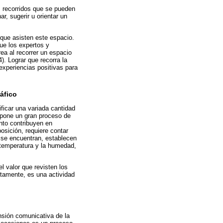
s recorridos que se pueden
r, sugerir u orientar un
 que asisten este espacio.
que los expertos y
rea al recorrer un espacio
). Lograr que recorra la
experiencias positivas para
áfico
ificar una variada cantidad
supone un gran proceso de
nto contribuyen en
posición, requiere contar
 se encuentran, establecen
a temperatura y la humedad,
l valor que revisten los
ctamente, es una actividad
nsión comunicativa de la