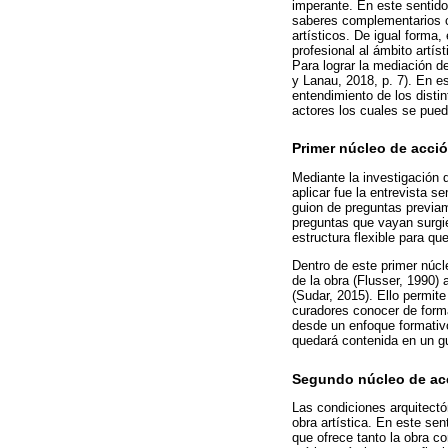
imperante. En este sentido
saberes complementarios c
artísticos. De igual forma
profesional al ámbito artís
Para lograr la mediación d
y Lanau, 2018, p. 7). En e
entendimiento de los distin
actores los cuales se pued
Primer núcleo de acció
Mediante la investigación 
aplicar fue la entrevista s
guion de preguntas previam
preguntas que vayan surgien
estructura flexible para q
Dentro de este primer núcle
de la obra (Flusser, 1990) 
(Sudar, 2015). Ello permite
curadores conocer de forma
desde un enfoque formativo
quedará contenida en un gu
Segundo núcleo de acc
Las condiciones arquitectó
obra artística. En este sen
que ofrece tanto la obra c