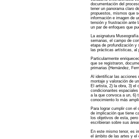
documentación del proceso 
tener un panorama claro de 
propuestos, mismos que se 
información e imagen de u
tensión y frustración ante
un par de enfoques que pued
La asignatura Museografía 
semanas, el campo de conoc
etapa de profundización y 
las prácticas artísticas, a
Particularmente enriqueced
que se registraron, docume
primarias (Hernández, Fern
Al identificar las accione
montaje y valoración de un
El artista, 2) la obra, 3) 
condicionantes espaciales y
a la que convoca a un, 6) 
conocimiento lo más amplio
Para lograr cumplir con el 
de implicación que tiene ca
los objetivos de esta, pero
escribieran sobre sus áreas
En este mismo tenor, es im
el ámbito de las artes y e