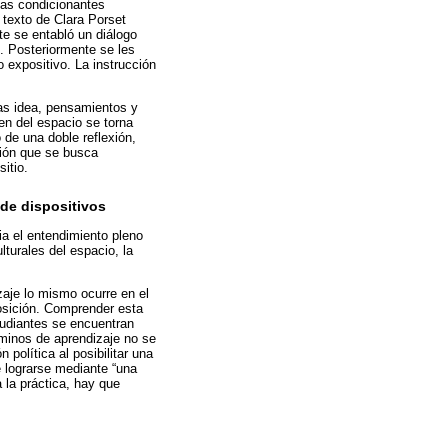
pias condicionantes
l texto de Clara Porset
nte se entabló un diálogo
o. Posteriormente se les
o expositivo. La instrucción
tas idea, pensamientos y
en del espacio se torna
 de una doble reflexión,
ación que se busca
itio.
 de dispositivos
ia el entendimiento pleno
ulturales del espacio, la
zaje lo mismo ocurre en el
osición. Comprender esta
tudiantes se encuentran
rminos de aprendizaje no se
olítica al posibilitar una
e lograrse mediante “una
 la práctica, hay que