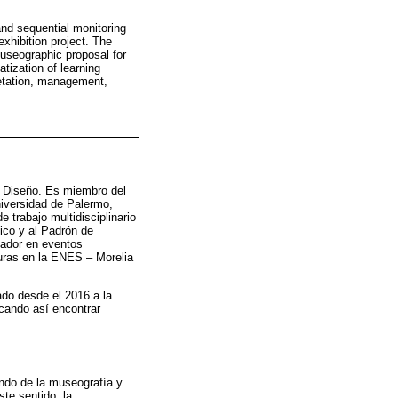
and sequential monitoring
xhibition project. The
useographic proposal for
tization of learning
pretation, management,
l Diseño. Es miembro del
niversidad de Palermo,
 trabajo multidisciplinario
ico y al Padrón de
nador en eventos
turas en la ENES – Morelia
ado desde el 2016 a la
scando así encontrar
undo de la museografía y
te sentido, la