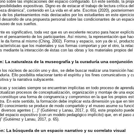
ionó sobre las implicaciones del espacio configurado. En este sentido, la pro
osibilidades expositivas. Digno es de estacar el trabajo de lectura crítica de
lleza dinámica”, contenido en La vida en el arte. Escritos (2020), posteriorme
os de los planteamientos más destacados por los estudiantes en este ejercici
el desarrollo de una propuesta personal sobre las condicionantes de un espaci
 museo de sus sueños.
ente es significativo, toda vez que es un excelente recurso para hacer explíci
 el pensamiento de los participantes. Así mismo, la representación que hac
e le da forma al mismo (Ching, 2002). Forma y espacio, son ya de sí, producto
racterísticas que los materiales y sus formas comportan y por el otro, la rel
 mediante la interacción de éstas con las obras y los materiales propios del s
n: La naturaleza de la museografía y la curaduría una conjunción
los núcleos de acción uno y dos, se debe buscar realizar una transición hac
uría. Ello posibilita relacionar tanto el espíritu y los fines comunicativos y c
itiva y la narrativa subyacente.
íticas y sociales siempre se encuentran implícitas en todo proceso de aprendi
ualizan procesos de conceptualización, organización y montaje de una exp
, constituye una forma de congruencia y compromiso en la que los propios es
ra. En este sentido, la formación debe implicar esta dimensión ya que en té
“El conocimiento se produce de modo compartido y el museo asume su función p
e diversos agentes (…)” (Gutiérrez y Lanau, 2017, p. 65), este propósito pued
l espacio expositivo (con un modelo pedagógico implícito) que, en el paso a
)” (Gutiérrez y Lanau, 2017, p. 65).
n: La búsqueda de un espacio narrativo y su correlato visual