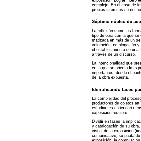
exposición. Lograr interpr
complejo. En el caso de los
propios intereses se encue
Séptimo núcleo de acci
La reflexión sobre las for
tipo de obra con la que se
matizada en más de un sent
valoración, catalogación y
el establecimiento de una 
a través de un discurso.
La intencionalidad que pr
en la que se orienta la ex
importantes, desde el punto
de la obra expuesta.
Identificando fases par
La complejidad del proceso
productores de objetos art
estudiantes entiendan otra
exposición requiere.
Dividir en fases la implica
y catalogación de su obra, 
visual de la exposición (i
comunicativo, su pauta de 
exposición, la compilación