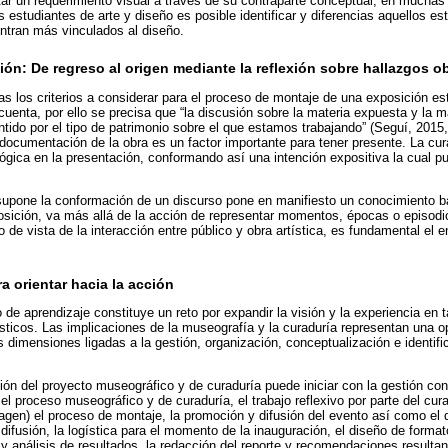
etar un requerimiento visual a través de su contraparte conceptual, en mucha
 estudiantes de arte y diseño es posible identificar y diferencias aquellos es
ntran más vinculados al diseño.
ón: De regreso al origen mediante la reflexión sobre hallazgos o
mas los criterios a considerar para el proceso de montaje de una exposición es
 cuenta, por ello se precisa que “la discusión sobre la materia expuesta y la
ido por el tipo de patrimonio sobre el que estamos trabajando” (Seguí, 2015, 
 documentación de la obra es un factor importante para tener presente. La cura
lógica en la presentación, conformando así una intención expositiva la cual 
esupone la conformación de un discurso pone en manifiesto un conocimiento b
posición, va más allá de la acción de representar momentos, épocas o episodi
 de vista de la interacción entre público y obra artística, es fundamental el 
a orientar hacia la acción
 de aprendizaje constituye un reto por expandir la visión y la experiencia en
ísticos. Las implicaciones de la museografía y la curaduría representan una o
s dimensiones ligadas a la gestión, organización, conceptualización e identif
ción del proyecto museográfico y de curaduría puede iniciar con la gestión con e
el proceso museográfico y de curaduría, el trabajo reflexivo por parte del cur
magen) el proceso de montaje, la promoción y difusión del evento así como el 
difusión, la logística para el momento de la inauguración, el diseño de format
 y análisis de resultados, la redacción del reporte y recomendaciones resultan