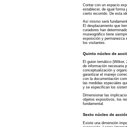
Contar con un espacio expo
establecer, de igual forma 
cierto recorrido. De esta i
Así mismo será fundamental
El desplazamiento que tiene
curadores han determinado. 
museográfico tiene siempre,
exposición y permanezca en
los visitantes.
Quinto núcleo de acci
El guion temático (Witker, 
de información necesaria p
conceptualización y organi
garantizar el manejo correc
con la documentación comp
las medidas especiales que
y se especifican los siste
Dimensionar las implicacio
objetos expositivos, los r
fundamental.
Sexto núcleo de acció
Existe una dimensión impor