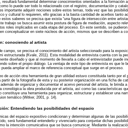
, resultará fundamental determinar conocimientos orientados a la formación art
omo lo puede ser todo lo relacionado con el registro, documentación y catal
, es importante adquirir nociones sobre estos temas, toda vez que las posibili
tico y cultural lo requieren, ello gracias a la basta cantidad de acerbos tanto 
e estos saberes se precisa que exista “una figura de intersección entre artis
ste trabajo se busca asumir esta postura de figura de mediación, aspecto rele
tos roles implicados en cada etapa del proceso. En este sentido, se pudieron 
en conceptualizar en siete núcleos de acción, mismos que se describen a co
n: conociendo al artista
de campo, se precisa el conocimiento del artista seleccionado para la exposic
emi estructurada (Kvale, 2011). Esta modalidad de entrevista cuenta con la pe
ente diseñado y que al momento de llevarla a cabo el entrevistador puede inc
do sobre el propio diálogo. La ventaja de este tipo de entrevista es que le b
ue pueda ampliar el marco de referencia conceptual que surge en el proceso.
o de acción otra herramienta de gran utilidad estuvo constituida tanto por el 
a partir de la fotografía de esta y su posterior organización en una ficha de ca
 además de organizar y documentar el acervo personal del artista, le brinda a 
 cronológica la obra producida por el artista, así como las características 
 constituye una herramienta para organizar, estructurar y establecer una narra
ion temático (Witker, 2001, p. 14).
ión: Entendiendo las posibilidades del espacio
nicas del espacio expositivo condicionan y determinan algunas de las posibil
tido, será fundamental entenderlo y vivenciarlo para conjuntar dichas posibil
omo la intención comunicativa que se busca comunicar. Mediante la realizaci