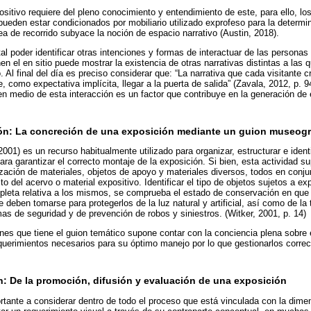
sitivo requiere del pleno conocimiento y entendimiento de este, para ello, lo
pueden estar condicionados por mobiliario utilizado exprofeso para la determina
dea de recorrido subyace la noción de espacio narrativo (Austin, 2018).
 poder identificar otras intenciones y formas de interactuar de las personas
n el en sitio puede mostrar la existencia de otras narrativas distintas a las 
Al final del día es preciso considerar que: “La narrativa que cada visitante c
 como expectativa implícita, llegar a la puerta de salida” (Zavala, 2012, p. 94
 medio de esta interacción es un factor que contribuye en la generación de 
ón: La concreción de una exposición mediante un guion museogr
2001) es un recurso habitualmente utilizado para organizar, estructurar e ident
ara garantizar el correcto montaje de la exposición. Si bien, esta actividad 
zación de materiales, objetos de apoyo y materiales diversos, todos en conju
to del acervo o material expositivo. Identificar el tipo de objetos sujetos a ex
leta relativa a los mismos, se comprueba el estado de conservación en que
 deben tomarse para protegerlos de la luz natural y artificial, así como de l
mas de seguridad y de prevención de robos y siniestros. (Witker, 2001, p. 14)
nes que tiene el guion temático supone contar con la conciencia plena sobre e
equerimientos necesarios para su óptimo manejo por lo que gestionarlos corre
n: De la promoción, difusión y evaluación de una exposición
tante a considerar dentro de todo el proceso que está vinculada con la dime