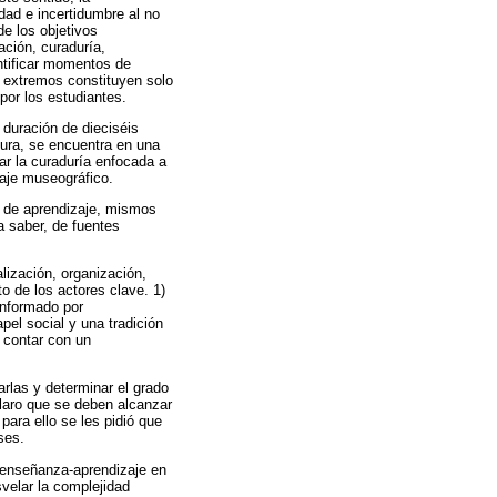
dad e incertidumbre al no
de los objetivos
ación, curaduría,
ntificar momentos de
s extremos constituyen solo
por los estudiantes.
 duración de dieciséis
tura, se encuentra en una
ar la curaduría enfocada a
taje museográfico.
o de aprendizaje, mismos
a saber, de fuentes
lización, organización,
o de los actores clave. 1)
conformado por
pel social y una tradición
 contar con un
arlas y determinar el grado
claro que se deben alcanzar
para ello se les pidió que
ses.
e enseñanza-aprendizaje en
svelar la complejidad