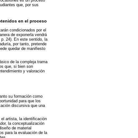
s ocasiones es un proceso
tudiantes que, por sus
btenidos en el proceso
tarán condicionados por el
 manera de exponerla vendrá
p. 24). En este sentido, la
duría, por tanto, pretende
puede quedar de manifiesto
ásico de la compleja trama
os que, si bien son
entendimiento y valoración
 tanto su formación como
portunidad para que los
icación discursiva que una
l artista, la identificación
ador, la conceptualización
diseño de material
os para la evaluación de la
tes.