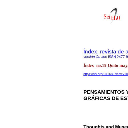
Índex, revista de
versión On-line
ISSN
2477-
Índex no.19 Quito may.
https://doi.org/10.26807/cav.v10
PENSAMIENTOS 
GRÁFICAS DE ES
Thoughts and Museog