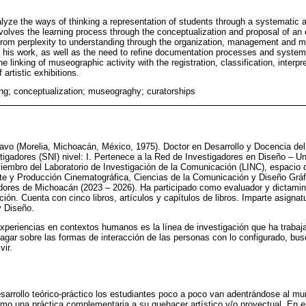
lyze the ways of thinking a representation of students through a systematic 
volves the learning process through the conceptualization and proposal of an e
from perplexity to understanding through the organization, management and m
nd his work, as well as the need to refine documentation processes and systema
e linking of museographic activity with the registration, classification, inter
artistic exhibitions.
ing; conceptualization; museograghy; curatorships
vo (Morelia, Michoacán, México, 1975). Doctor en Desarrollo y Docencia de
igadores (SNI) nivel: I. Pertenece a la Red de Investigadores en Diseño – U
iembro del Laboratorio de Investigación de la Comunicación (LINC), espacio de
rte y Producción Cinematográfica, Ciencias de la Comunicación y Diseño Gráf
adores de Michoacán (2023 – 2026). Ha participado como evaluador y dictami
ión. Cuenta con cinco libros, artículos y capítulos de libros. Imparte asigna
y Diseño.
xperiencias en contextos humanos es la línea de investigación que ha trabaj
dagar sobre las formas de interacción de las personas con lo configurado, bu
vir.
arrollo teórico-práctico los estudiantes poco a poco van adentrándose al m
mo una práctica complementaria a su quehacer artístico y/o proyectual. En es