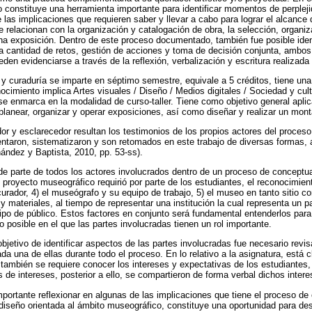
constituye una herramienta importante para identificar momentos de perpleji
las implicaciones que requieren saber y llevar a cabo para lograr el alcance 
relacionan con la organización y catalogación de obra, la selección, organiz
na exposición. Dentro de este proceso documentado, también fue posible ide
 la cantidad de retos, gestión de acciones y toma de decisión conjunta, ambo
en evidenciarse a través de la reflexión, verbalización y escritura realizada 
y curaduría se imparte en séptimo semestre, equivale a 5 créditos, tiene una
imiento implica Artes visuales / Diseño / Medios digitales / Sociedad y cul
se enmarca en la modalidad de curso-taller. Tiene como objetivo general aplic
l planear, organizar y operar exposiciones, así como diseñar y realizar un mon
or y esclarecedor resultan los testimonios de los propios actores del proces
ntaron, sistematizaron y son retomados en este trabajo de diversas formas, 
ández y Baptista, 2010, pp. 53-ss).
s de parte de todos los actores involucrados dentro de un proceso de conceptua
 proyecto museográfico requirió por parte de los estudiantes, el reconocimient
el curador, 4) el museógrafo y su equipo de trabajo, 5) el museo en tanto sitio 
 materiales, al tiempo de representar una institución la cual representa un pa
tipo de público. Estos factores en conjunto será fundamental entenderlos para
 posible en el que las partes involucradas tienen un rol importante.
objetivo de identificar aspectos de las partes involucradas fue necesario revis
da una de ellas durante todo el proceso. En lo relativo a la asignatura, está 
 también se requiere conocer los intereses y expectativas de los estudiantes, 
 de intereses, posterior a ello, se compartieron de forma verbal dichos intere
portante reflexionar en algunas de las implicaciones que tiene el proceso d
l diseño orientada al ámbito museográfico, constituye una oportunidad para de