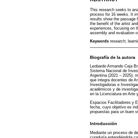
This research seeks to ana
process for 16 weeks. It in
results show the passage 
the benefit of the artist a
experiences, focusing on th
assembly and evaluation of 
Keywords
research; learn
Biografía de la autora
Leobardo Armando Ceja Bra
Sistema Nacional de Invest
Argentina (2021 – 2025); m
que integra docentes de A
Investigadoras e Investig
académicos y de investigac
en la Licenciatura en Arte 
Espacios Facilitadores y E
fecha, cuyo objetivo es in
propuestas para un buen vi
Introducción
Mediante un proceso de des
curaduría entendiéndola co