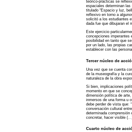
teórico-prácticas se reflex
espaciales determinan las p
titulado “Espacio y luz, be
reflexivo en torno a algun
solicitó a los estudiantes 
dada fue que dibujaran el
Este ejercicio particularm
concepciones imperantes en
posibilidad en tanto que s
por un lado, las propias ca
establecer con las personas
Tercer núcleo de acció
Una vez que se cuenta con 
de la museografía y la curad
naturaleza de la obra expos
Si bien, implicaciones pol
momento en que se concept
dimensión política de arte
inmersos de una forma u ot
debe perder de vista que: 
conversación cultural entr
determinada comprensión de
concretar, hacer visible (…
Cuarto núcleo de acció