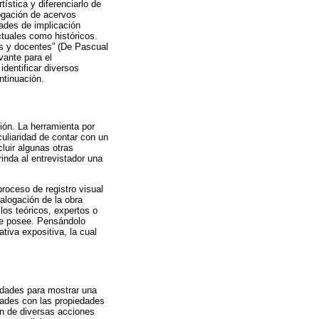
ística y diferenciarlo de
ogación de acervos
dades de implicación
actuales como históricos.
tas y docentes” (De Pascual
vante para el
identificar diversos
ntinuación.
ión. La herramienta por
culiaridad de contar con un
luir algunas otras
rinda al entrevistador una
proceso de registro visual
talogación de la obra
los teóricos, expertos o
que posee. Pensándolo
tiva expositiva, la cual
idades para mostrar una
idades con las propiedades
ón de diversas acciones