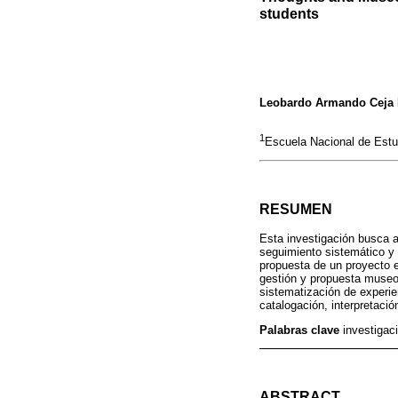
students
Leobardo Armando Ceja 
1
Escuela Nacional de Estu
RESUMEN
Esta investigación busca a
seguimiento sistemático y 
propuesta de un proyecto e
gestión y propuesta museog
sistematización de experie
catalogación, interpretació
Palabras clave
investigac
ABSTRACT