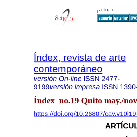
Índex, revista de arte
contemporáneo
versión On-line
ISSN
2477-
9199
versión impresa
ISSN
1390
Índex no.19 Quito may./nov
https://doi.org/10.26807/cav.v10i1
ARTÍCUL