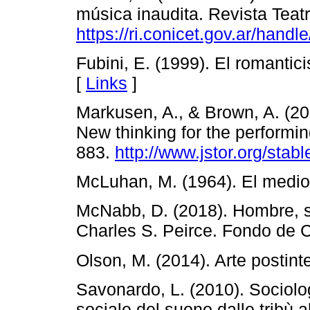
música inaudita. Revista Teat
https://ri.conicet.gov.ar/han
Fubini, E. (1999). El romantici
[
Links
]
Markusen, A., & Brown, A. (20
New thinking for the performin
883.
http://www.jstor.org/sta
McLuhan, M. (1964). El medio
McNabb, D. (2018). Hombre, s
Charles S. Peirce. Fondo de 
Olson, M. (2014). Arte postin
Savonardo, L. (2010). Sociolo
sociale del suono dalle tribù a