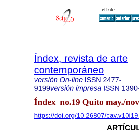
Índex, revista de arte
contemporáneo
versión On-line
ISSN
2477-
9199
versión impresa
ISSN
1390
Índex no.19 Quito may./nov
https://doi.org/10.26807/cav.v10i1
ARTÍCUL