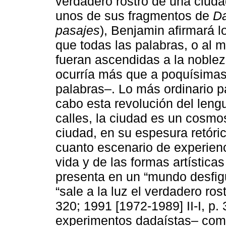
verdadero rostro de una ciudad
unos de sus fragmentos de
D
pasajes
), Benjamin afirmará l
que todas las palabras, o al 
fueran ascendidas a la noblez
ocurría más que a poquísimas,
palabras–. Lo más ordinario par
cabo esta revolución del leng
calles, la ciudad es un cosmos
ciudad, en su espesura retóric
cuanto escenario de experienc
vida y de las formas artísticas
presenta en un “mundo desfig
“sale a la luz el verdadero ros
320; 1991 [1972-1989] II-I, p. 
experimentos dadaístas– como