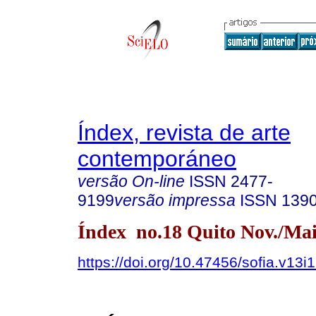
Índex, revista de arte
contemporáneo
versão On-line
ISSN
2477-
9199
versão impressa
ISSN
139
Índex no.18 Quito Nov./Mai
https://doi.org/10.47456/sofia.v13i