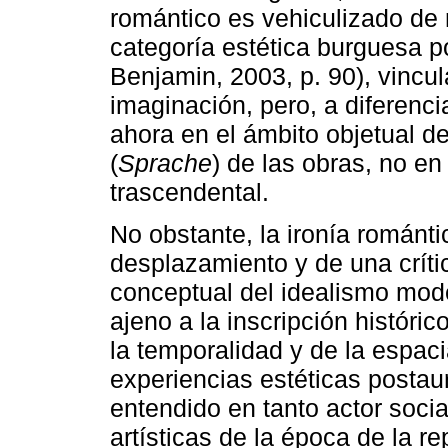
romántico es vehiculizado de
categoría estética burguesa por
Benjamin, 2003, p. 90), vincul
imaginación, pero, a diferenc
ahora en el ámbito objetual de
(
Sprache
) de las obras, no e
trascendental.
No obstante, la ironía románti
desplazamiento y de una críti
conceptual del idealismo mo
ajeno a la inscripción históric
la temporalidad y de la espac
experiencias estéticas postaur
entendido en tanto actor soci
artísticas de la época de la r