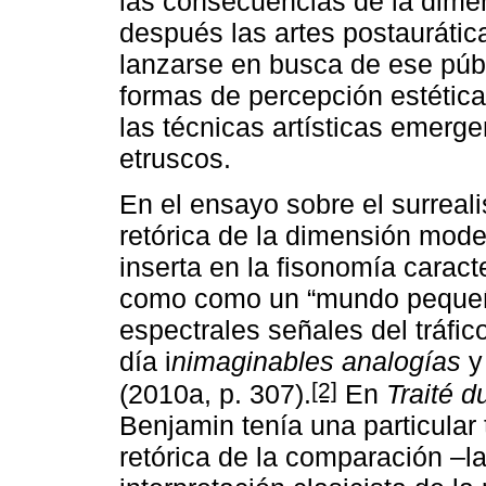
las consecuencias de la dim
después las artes postaurática
lanzarse en busca de ese públi
formas de percepción estética
las técnicas artísticas emerge
etruscos.
En el ensayo sobre el surreal
retórica de la dimensión mode
inserta en la fisonomía caracte
como como un “mundo pequeño
espectrales señales del tráfic
día i
nimaginables analogías
[2]
(2010a, p. 307).
En
Traité d
Benjamin tenía una particular 
retórica de la comparación –l