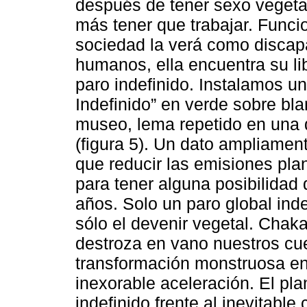
después de tener sexo vegetal
más tener que trabajar. Funci
sociedad la verá como discapac
humanos, ella encuentra su li
paro indefinido. Instalamos u
Indefinido” en verde sobre bl
museo, lema repetido en una d
(figura 5). Un dato ampliamen
que reducir las emisiones pla
para tener alguna posibilidad 
años. Solo un paro global ind
sólo el devenir vegetal. Chak
destroza en vano nuestros cue
transformación monstruosa en 
inexorable aceleración. El pla
indefinido frente al inevitabl