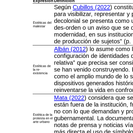
Expresión
Definición
Según
Cubillos (2022
) consti
para visibilizar, representar y
decolonial se presenta como u
Estéticas del
malestar
des-orden o un aviso que se d
modernidad, en sus institucio
de producción de sujetos” (p. 
Albán (2012
) lo asume como 
configuración de identidades 
relativa” que precisa ser con
Estéticas de
se han venido construyendo. E
la re-
existencia
como el amplio mundo de lo se
dispositivos generados histó
reinventarse la vida en confro
Mata (2022
) considera que se
están fuera de la institución,
no con lo que demandan y pro
Estética de la
gubernamental. La documentac
protesta en el
arte urbano
notas de prensa y noticias ví
más directa el uso de símbolo