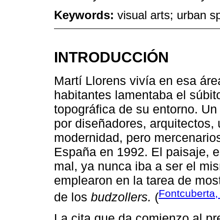
Keywords:
visual arts; urban 
INTRODUCCIÓN
Martí Llorens vivía en esa ár
habitantes lamentaba el súbit
topográfica de su entorno. Un
por diseñadores, arquitectos, 
modernidad, pero mercenarios 
España en 1992. El paisaje, e
mal, ya nunca iba a ser el mi
emplearon en la tarea de mos
Fontcuberta,
de los
budzollers.
(
La cita que da comienzo al pre