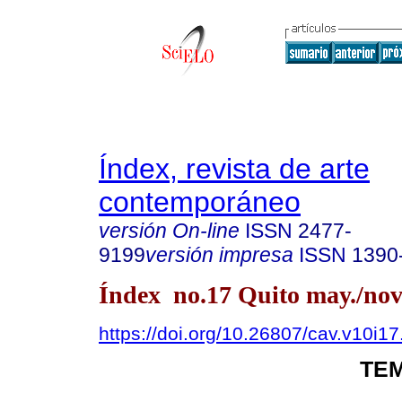
Índex, revista de arte
contemporáneo
versión On-line
ISSN
2477-
9199
versión impresa
ISSN
1390
Índex no.17 Quito may./nov
https://doi.org/10.26807/cav.v10i1
TEM