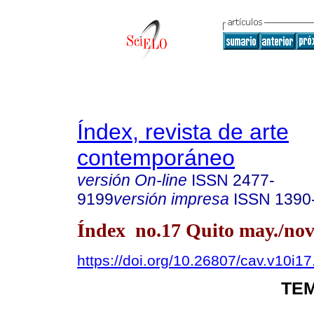
Índex, revista de arte
contemporáneo
versión On-line
ISSN
2477-
9199
versión impresa
ISSN
1390
Índex no.17 Quito may./nov
https://doi.org/10.26807/cav.v10i1
TEM