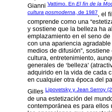
Vattimo. En
El fin de la M
Gianni
cultura posmoderna
, de 1987
, el 
comprende como una “estetizac
y sostiene que la belleza ha
emplazamiento en el seno de l
con una apariencia agradable 
medios de difusión”, sostiene 
cultura, entretenimiento, aunq
generales de ‘belleza’ (atract
adquirido en la vida de cada 
en cualquier otra época del pa
Lipovetsky y Jean Serroy (
Gilles
de una estetización del mundo
contemporánea es para ellos u