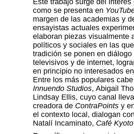
Este trabajo surge del interés 
como se presenta en
YouTub
margen de las academias y del
ensayistas actuales experimen
elaboran piezas visualmente a
políticos y sociales en las qu
tradición se ponen en diálogo
televisivos y de internet, logr
en principio no interesados en
Entre los más populares cabe
Innuendo Studios
, Abigail Th
Lindsay Ellis, cuyo canal lle
creadora de
ContraPoints
y en
el contexto local, dialogan c
Natalí Incaminato,
Café Kyoto