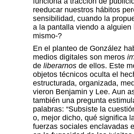
funciona a tracción de public
reeducar nuestros hábitos per
sensibilidad, cuando la propu
a la pantalla viendo a alguien 
mismo-?
En el planteo de González hab
medios digitales son meros
i
de
liberarnos
de ellos. Este m
objetos técnicos oculta el he
estructurada, organizada, med
vieron Benjamin y Lee. Aun a
también una pregunta estimulan
palabras: “Subsiste la cuesti
o, mejor dicho, qué significa l
fuerzas sociales enclavadas en 