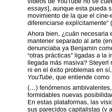
vídeos de YouTube no se cuent
essays
], aunque esta pueda s
movimiento de la que el cine-
diferenciarse explícitamente” 
Ahora bien, ¿cuán necesaria e
mantener separado al arte (en 
denunciaba ya Benjamin como 
“otras prácticas” ligadas a l
llegada más masiva? Steyerl 
ni en el éxito problemas en s
YouTube
, que entiende como
(…) fenómenos ambivalentes, 
formidables nuevas posibilida
En estas plataformas, las vis
sus parecidos capitalistas (y a