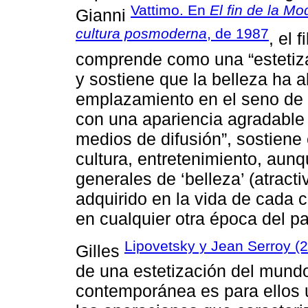
Vattimo. En
El fin de la M
Gianni
cultura posmoderna
, de 1987
, el 
comprende como una “estetizac
y sostiene que la belleza ha
emplazamiento en el seno de l
con una apariencia agradable 
medios de difusión”, sostiene 
cultura, entretenimiento, aunq
generales de ‘belleza’ (atract
adquirido en la vida de cada 
en cualquier otra época del pa
Lipovetsky y Jean Serroy (
Gilles
de una estetización del mundo
contemporánea es para ellos u