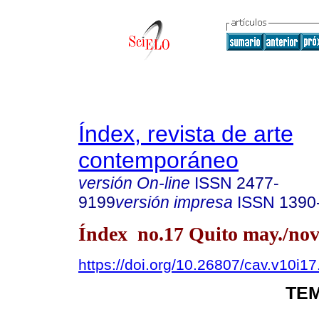
Índex, revista de arte
contemporáneo
versión On-line
ISSN
2477-
9199
versión impresa
ISSN
1390
Índex no.17 Quito may./nov
https://doi.org/10.26807/cav.v10i1
TEM