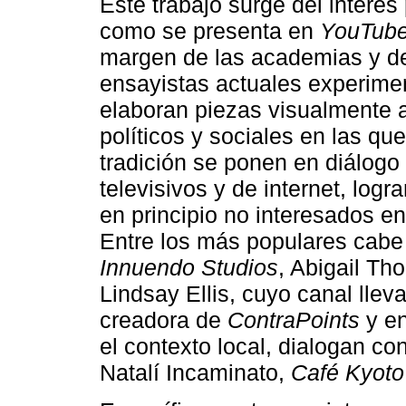
Este trabajo surge del interés 
como se presenta en
YouTub
margen de las academias y del
ensayistas actuales experimen
elaboran piezas visualmente a
políticos y sociales en las qu
tradición se ponen en diálogo
televisivos y de internet, logr
en principio no interesados en
Entre los más populares cabe
Innuendo Studios
, Abigail Th
Lindsay Ellis, cuyo canal lle
creadora de
ContraPoints
y en
el contexto local, dialogan c
Natalí Incaminato,
Café Kyoto