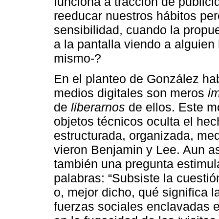
funciona a tracción de public
reeducar nuestros hábitos per
sensibilidad, cuando la propu
a la pantalla viendo a alguien 
mismo-?
En el planteo de González hab
medios digitales son meros
i
de
liberarnos
de ellos. Este m
objetos técnicos oculta el he
estructurada, organizada, med
vieron Benjamin y Lee. Aun a
también una pregunta estimulan
palabras: “Subsiste la cuesti
o, mejor dicho, qué significa l
fuerzas sociales enclavadas en 