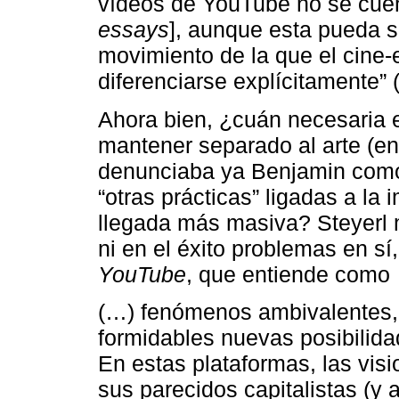
vídeos de YouTube no se cuent
essays
], aunque esta pueda s
movimiento de la que el cine-
diferenciarse explícitamente” 
Ahora bien, ¿cuán necesaria e
mantener separado al arte (en 
denunciaba ya Benjamin como 
“otras prácticas” ligadas a l
llegada más masiva? Steyerl 
ni en el éxito problemas en s
YouTube
, que entiende como
(…) fenómenos ambivalentes, 
formidables nuevas posibilida
En estas plataformas, las vis
sus parecidos capitalistas (y a