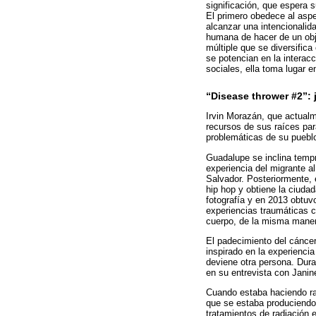
significación, que espera 
El primero obedece al aspe
alcanzar una intencionalid
humana de hacer de un obj
múltiple que se diversifica
se potencian en la interac
sociales, ella toma lugar e
“Disease thrower #2”: 
Irvin Morazán, que actualm
recursos de sus raíces par
problemáticas de su puebl
Guadalupe se inclina tempr
experiencia del migrante al
Salvador. Posteriormente, e
hip hop y obtiene la ciuda
fotografía y en 2013 obtuv
experiencias traumáticas 
cuerpo, de la misma maner
El padecimiento del cáncer
inspirado en la experiencia
deviene otra persona. Dura
en su entrevista con Janin
Cuando estaba haciendo rad
que se estaba produciendo
tratamientos de radiación