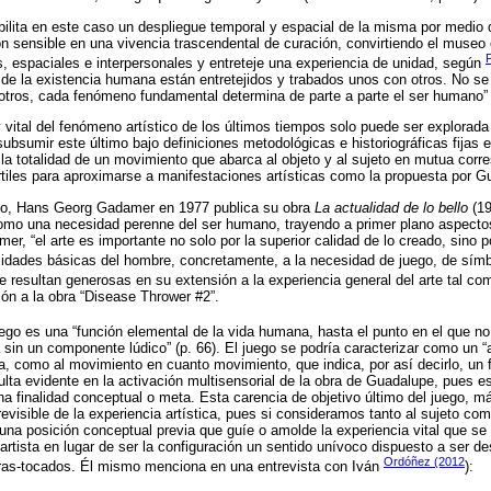
ibilita en este caso un despliegue temporal y espacial de la misma por medio
n sensible en una vivencia trascendental de curación, convirtiendo el museo 
s, espaciales e interpersonales y entreteje una experiencia de unidad, según
e la existencia humana están entretejidos y trabados unos con otros. No se
otros, cada fenómeno fundamental determina de parte a parte el ser humano” 
vital del fenómeno artístico de los últimos tiempos solo puede ser explorada 
subsumir este último bajo definiciones metodológicas e historiográficas fijas 
 la totalidad de un movimiento que abarca al objeto y al sujeto en mutua corre
rtiles para aproximarse a manifestaciones artísticas como la propuesta por G
to, Hans Georg Gadamer en 1977 publica su obra
La actualidad de lo bello
(19
 como una necesidad perenne del ser humano, trayendo a primer plano aspecto
r, “el arte es importante no solo por la superior calidad de lo creado, sino 
idades básicas del hombre, concretamente, a la necesidad de juego, de símbo
ue resultan generosas en su extensión a la experiencia general del arte tal co
ión a la obra “Disease Thrower #2”.
juego es una “función elemental de la vida humana, hasta el punto en el que n
 sin un componente lúdico” (p. 66). El juego se podría caracterizar como un
ta, como al movimiento en cuanto movimiento, que indica, por así decirlo, un
ulta evidente en la activación multisensorial de la obra de Guadalupe, pues es
a finalidad conceptual o meta. Esta carencia de objetivo último del juego, m
evisible de la experiencia artística, pues si consideramos tanto al sujeto com
 una posición conceptual previa que guíe o amolde la experiencia vital que se 
l artista en lugar de ser la configuración un sentido unívoco dispuesto a ser de
Ordóñez (2012
ras-tocados. Él mismo menciona en una entrevista con Iván
):