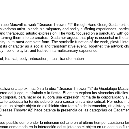
dalupe Maravilla's work “Disease Thrower #2” through Hans-Georg Gadamer's c
alvadoran artist, blends his migratory and bodily suffering experiences, particu
 and therapeutic artistic expression. The work, focused on a sanctuary with gon
 turning them into co-creators. Gadamer argues that play is essential in the ar
ty in its most complete form. The symbolic function of the work, playful inter
ght its character as a social and transformative event. Together, the artwork cha
symbolic, playful, and festive in a multisensory experience.
l; festival; body; interaction; ritual; transformation
 realiza una aproximación a la obra “Disease Thrower #2” de Guadalupe Maravil
a del juego, el símbolo y la fiesta. El artista explora las vivencias difíciles
o corporal, para hacer de su obra una expresión íntima de la corporalidad y 
ca terapéutica ha tenido sobre él para causar un cambio radical. Por estos mo
 es un simple objeto de exhibición sino también de interacción, ritualista y c
Disease Thrower #2” hace patente la presencia de las categorías de Gadamer
e.
hace posible comprender la intención del arte en el último tiempo, cuestiona l
 como enmarcada en la interacción del sujeto con el objeto en un continuo fluir 