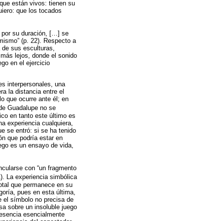
que están vivos: tienen su
uiero: que los tocados
y por su duración, […] se
 mismo” (p. 22). Respecto a
a de sus esculturas,
 más lejos, donde el sonido
go en el ejercicio
es interpersonales, una
a la distancia entre el
o que ocurre ante él; en
a de Guadalupe no se
lico en tanto este último es
na experiencia cualquiera,
e se entró: si se ha tenido
ón que podría estar en
uego es un ensayo de vida,
ncularse con “un fragmento
1). La experiencia simbólica
 total que permanece en su
oría, pues en esta última,
e el símbolo no precisa de
nsa sobre un insoluble juego
presencia esencialmente