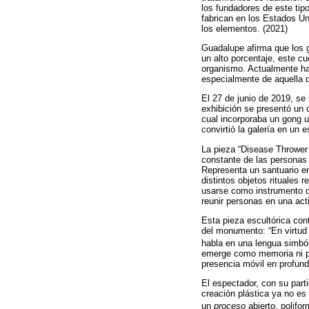
los fundadores de este ti
fabrican en los Estados Un
los elementos. (2021)
Guadalupe afirma que los 
un alto porcentaje, este c
organismo. Actualmente ha 
especialmente de aquella q
El 27 de junio de 2019, se
exhibición se presentó un 
cual incorporaba un gong ut
convirtió la galería en un e
La pieza “Disease Thrower
constante de las personas 
Representa un santuario e
distintos objetos rituales 
usarse como instrumento de
reunir personas en una acti
Esta pieza escultórica con
del monumento: “En virtud 
habla en una lengua simból
emerge como memoria ni po
presencia móvil en profunda
El espectador, con su parti
creación plástica ya no es 
un
proceso
abierto, polifor