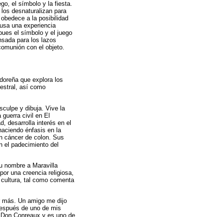
o, el símbolo y la fiesta.
 los desnaturalizan para
 obedece a la posibilidad
usa una experiencia
 pues el símbolo y el juego
nsada para los lazos
 comunión con el objeto.
doreña que explora los
estral, así como
culpe y dibuja. Vive la
guerra civil en El
, desarrolla interés en el
haciendo énfasis en la
on cáncer de colon. Sus
n el padecimiento del
su nombre a Maravilla
por una creencia religiosa,
u cultura, tal como comenta
ar más. Un amigo me dijo
después de uno de mis
s Don Conreaux y es uno de