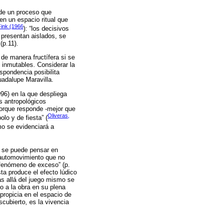
 de un proceso que
en un espacio ritual que
Fink (1966
): “los decisivos
 presentan aislados, se
(p.11).
de manera fructífera si se
e inmutables. Considerar la
spondencia posibilita
uadalupe Maravilla.
96) en la que despliega
s antropológicos
porque responde -mejor que
Oliveras,
lo y de fiesta” (
mo se evidenciará a
o se puede pensar en
 “automovimiento que no
 fenómeno de exceso” (p.
ta produce el efecto lúdico
ás allá del juego mismo se
o a la obra en su plena
propicia en el espacio de
scubierto, es la vivencia