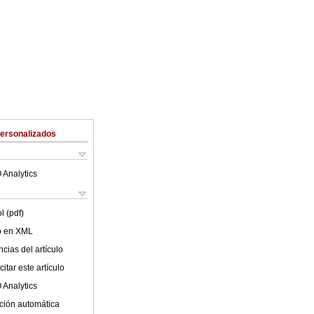
Personalizados
 Analytics
l (pdf)
lo en XML
cias del artículo
itar este artículo
 Analytics
ción automática