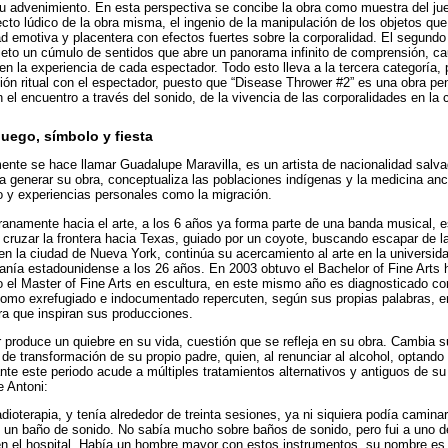
su advenimiento. En esta perspectiva se concibe la obra como muestra del jueg
cto lúdico de la obra misma, el ingenio de la manipulación de los objetos que
ad emotiva y placentera con efectos fuertes sobre la corporalidad. El segundo
eto un cúmulo de sentidos que abre un panorama infinito de comprensión, ca
 en la experiencia de cada espectador. Todo esto lleva a la tercera categoría,
ción ritual con el espectador, puesto que “Disease Thrower #2” es una obra pe
n el encuentro a través del sonido, de la vivencia de las corporalidades en la
juego, símbolo y fiesta
ente se hace llamar Guadalupe Maravilla, es un artista de nacionalidad salva
a generar su obra, conceptualiza las poblaciones indígenas y la medicina anc
o y experiencias personales como la migración.
anamente hacia el arte, a los 6 años ya forma parte de una banda musical, es
 cruzar la frontera hacia Texas, guiado por un coyote, buscando escapar de la 
n la ciudad de Nueva York, continúa su acercamiento al arte en la universidad
danía estadounidense a los 26 años. En 2003 obtuvo el Bachelor of Fine Arts 
o el Master of Fine Arts en escultura, en este mismo año es diagnosticado c
como exrefugiado e indocumentado repercuten, según sus propias palabras, e
a que inspiran sus producciones.
 produce un quiebre en su vida, cuestión que se refleja en su obra. Cambia 
 de transformación de su propio padre, quien, al renunciar al alcohol, optando 
nte este periodo acude a múltiples tratamientos alternativos y antiguos de s
e Antoni:
ioterapia, y tenía alrededor de treinta sesiones, ya ni siquiera podía camin
 un baño de sonido. No sabía mucho sobre baños de sonido, pero fui a uno 
 en el hospital. Había un hombre mayor con estos instrumentos, su nombre e