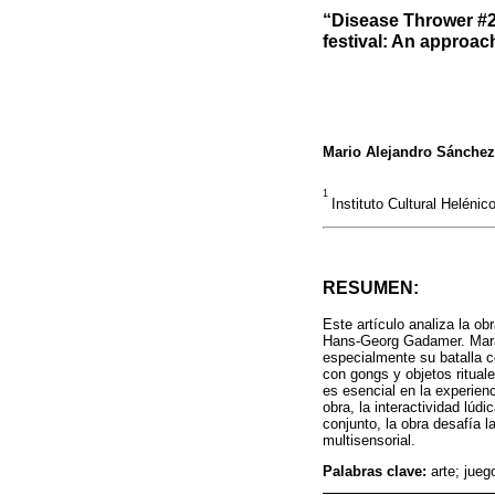
“Disease Thrower #2
festival: An approa
Mario Alejandro Sánchez
1
Instituto Cultural Helén
RESUMEN:
Este artículo analiza la o
Hans-Georg Gadamer. Maravi
especialmente su batalla co
con gongs y objetos ritual
es esencial en la experien
obra, la interactividad lú
conjunto, la obra desafía l
multisensorial.
Palabras clave:
arte; jueg