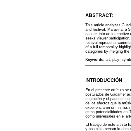
ABSTRACT:
This article analyzes Gua
and festival. Maravilla, a S
cancer, into an interactive
seeks viewer participation,
festival represents communi
of a full temporality highli
categories by merging the 
Keywords:
art; play; symbo
INTRODUCCIÓN
En el presente artículo se
postulados de Gadamer acerc
migración y el padecimient
de los efectos que la músi
experiencia en sí misma, no
estas potencialidades en “
como universales en el art
El trabajo de este artista 
y posibilita pensar la obra