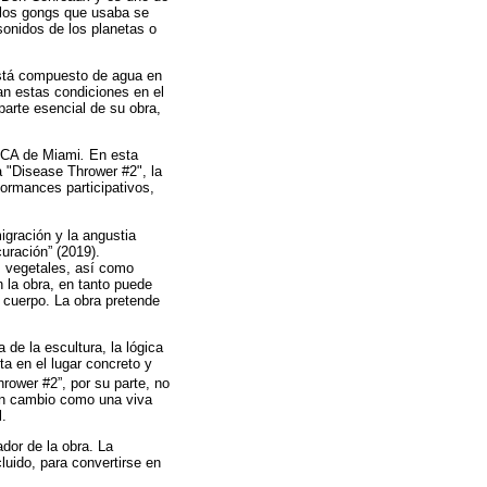
 los gongs que usaba se
sonidos de los planetas o
está compuesto de agua en
an estas condiciones en el
parte esencial de su obra,
 ICA de Miami
.
En esta
a "Disease Thrower #2", la
formances participativos,
igración y la angustia
uración” (2019).
s vegetales, así como
n la obra, en tanto puede
l cuerpo. La obra pretende
de la escultura, la lógica
a en el lugar concreto y
hrower #2”, por su parte, no
en cambio como una viva
l.
ador de la obra. La
luido, para convertirse en