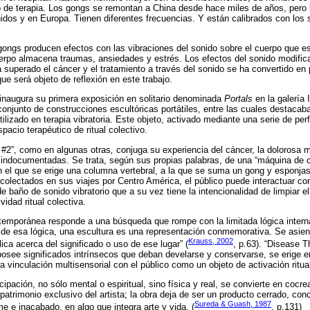
po de terapia. Los gongs se remontan a China desde hace miles de años, pero
idos y en Europa. Tienen diferentes frecuencias. Y están calibrados con los 
gongs producen efectos con las vibraciones del sonido sobre el cuerpo que 
uerpo almacena traumas, ansiedades y estrés. Los efectos del sonido modific
superado el cáncer y el tratamiento a través del sonido se ha convertido en 
ue será objeto de reflexión en este trabajo.
 inaugura su primera exposición en solitario denominada
Portals
en la galería
conjunto de construcciones escultóricas portátiles, entre las cuales destacab
ilizado en terapia vibratoria. Este objeto, activado mediante una serie de per
spacio terapéutico de ritual colectivo.
 #2”, como en algunas otras
,
conjuga su experiencia del cáncer, la dolorosa m
indocumentadas. Se trata, según sus propias palabras, de una “máquina de c
n el que se erige una columna vertebral, a la que se suma un gong y esponja
recolectados en sus viajes por Centro América, el público puede interactuar co
 baño de sonido vibratorio que a su vez tiene la intencionalidad de limpiar e
vidad ritual colectiva.
temporánea responde a una búsqueda que rompe con la limitada lógica interna 
de esa lógica, una escultura es una representación conmemorativa. Se asient
Krauss, 2002
ica acerca del significado o uso de ese lugar” (
, p.63). “Disease T
see significados intrínsecos que deban develarse y conservarse, se erige 
 vinculación multisensorial con el público como un objeto de activación ritua
cipación, no sólo mental o espiritual, sino física y real, se convierte en cocre
patrimonio exclusivo del artista; la obra deja de ser un producto cerrado, conc
Sureda & Guash, 1987
me e inacabado, en algo que integra arte y vida. (
, p.131)