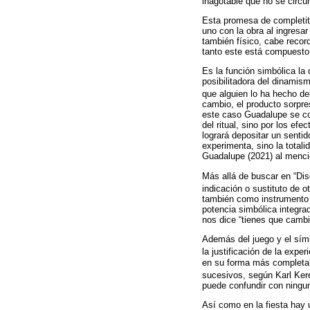
inagotable que no se circu
Esta promesa de completitu
uno con la obra al ingresa
también físico, cabe recor
tanto este está compuesto 
Es la función simbólica la 
posibilitadora del dinamis
que alguien lo ha hecho de
cambio, el producto sorpre
este caso Guadalupe se con
del ritual, sino por los ef
logrará depositar un sentid
experimenta, sino la tota
Guadalupe (2021) al mencio
Más allá de buscar en “Di
indicación o sustituto de ot
también como instrumento m
potencia simbólica integra
nos dice “tienes que cambi
Además del juego y el símb
la justificación de la exper
en su forma más completa” 
sucesivos, según Karl Ker
puede confundir con ningun
Así como en la fiesta hay 