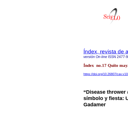
Índex, revista de
versión On-line
ISSN
2477-
Índex no.17 Quito may.
https://doi.org/10.26807/cav.v10
“Disease thrower 
símbolo y fiesta:
Gadamer