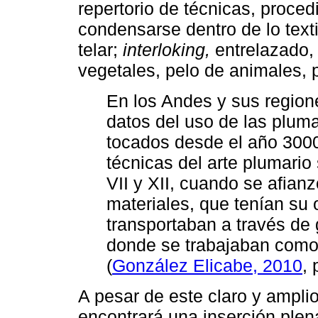
repertorio de técnicas, proce
condensarse dentro de lo textil
telar;
interloking,
entrelazado, 
vegetales, pelo de animales, p
En los Andes y sus region
datos del uso de las pluma
tocados desde el año 3000 
técnicas del arte plumario
VII y XII, cuando se afian
materiales, que tenían su 
transportaban a través de 
donde se trabajaban como p
(
González Elicabe, 2010
, 
A pesar de este claro y amplio 
encontrará una inserción plen