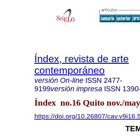
Índex, revista de arte
contemporáneo
versión On-line
ISSN
2477-
9199
versión impresa
ISSN
1390
Índex no.16 Quito nov./may
https://doi.org/10.26807/cav.v9i16.
TEM