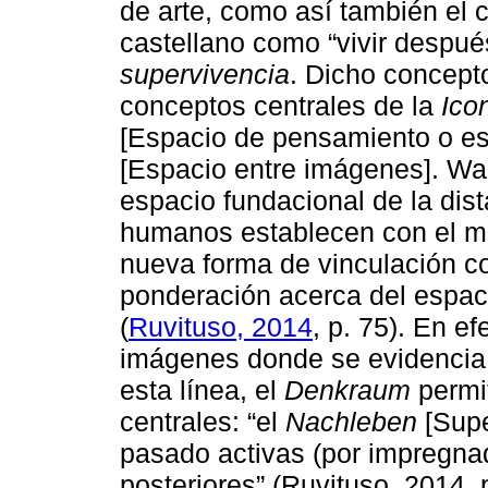
de arte, como así también el
castellano como “vivir despu
supervivencia
. Dicho concept
conceptos centrales de la
Ico
[Espacio de pensamiento o es
[Espacio entre imágenes]. Wa
espacio fundacional de la dis
humanos establecen con el mu
nueva forma de vinculación co
ponderación acerca del espac
(
Ruvituso, 2014
, p. 75). En e
imágenes donde se evidencia 
esta línea, el
Denkraum
permi
centrales: “el
Nachleben
[Supe
pasado activas (por impregna
posteriores” (Ruvituso, 2014, p