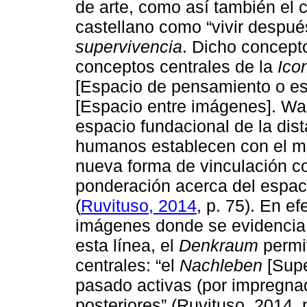
de arte, como así también el
castellano como “vivir despu
supervivencia
. Dicho concept
conceptos centrales de la
Ico
[Espacio de pensamiento o es
[Espacio entre imágenes]. Wa
espacio fundacional de la dis
humanos establecen con el mu
nueva forma de vinculación co
ponderación acerca del espac
(
Ruvituso, 2014
, p. 75). En e
imágenes donde se evidencia 
esta línea, el
Denkraum
permi
centrales: “el
Nachleben
[Supe
pasado activas (por impregna
posteriores” (Ruvituso, 2014, p