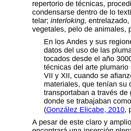
repertorio de técnicas, proce
condensarse dentro de lo textil
telar;
interloking,
entrelazado, 
vegetales, pelo de animales, p
En los Andes y sus region
datos del uso de las pluma
tocados desde el año 3000 
técnicas del arte plumario
VII y XII, cuando se afian
materiales, que tenían su 
transportaban a través de 
donde se trabajaban como p
(
González Elicabe, 2010
, 
A pesar de este claro y amplio 
encontrará una inserción plen