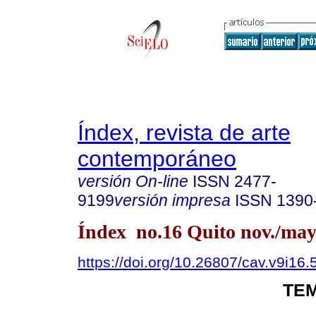
Índex, revista de arte
contemporáneo
versión On-line
ISSN
2477-
9199
versión impresa
ISSN
1390
Índex no.16 Quito nov./may
https://doi.org/10.26807/cav.v9i16.
TEM