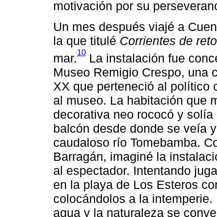
motivación por su perseveranci
Un mes después viajé a Cuenca
la que titulé
Corrientes de ret
10
mar.
La instalación fue conc
Museo Remigio Crespo, una con
XX que perteneció al político
al museo. La habitación que m
decorativa neo rococó y solí
balcón desde donde se veía y
caudaloso río Tomebamba. Co
Barragán, imaginé la instalaci
al espectador. Intentando jug
en la playa de Los Esteros con
colocándolos a la intemperie. 
agua y la naturaleza se conve