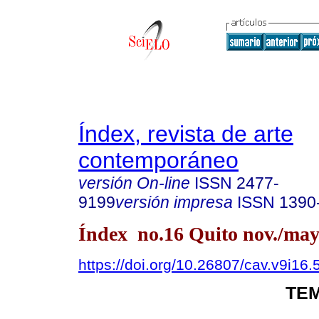
Índex, revista de arte
contemporáneo
versión On-line
ISSN
2477-
9199
versión impresa
ISSN
1390
Índex no.16 Quito nov./may
https://doi.org/10.26807/cav.v9i16.
TEM