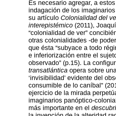
Es necesario agregar, a estos
indagación de los imaginarios
su artículo
Colonialidad del v
interepistémico
(2011), Joaquí
“colonialidad de ver” concibi
otras colonialidades -de pode
que ésta “subyace a todo régi
e inferiorización entre el suje
observado” (p.15). La configu
transatlántica
opera sobre una 
‘invisibilidad’ evidente del obse
consumible de lo caníbal” (20
ejercicio de la mirada perpetú
imaginarios panóptico-colonia
más importante en el
descubr
la invención de la alteridad ra