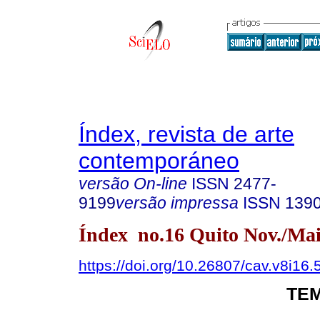
Índex, revista de arte
contemporáneo
versão On-line
ISSN
2477-
9199
versão impressa
ISSN
139
Índex no.16 Quito Nov./Mai
https://doi.org/10.26807/cav.v8i16.
TEM