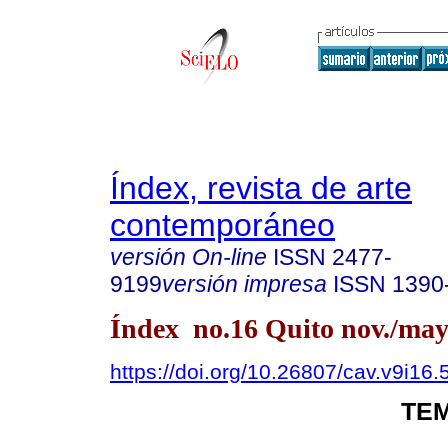
Índex, revista de arte
contemporáneo
versión On-line
ISSN
2477-
9199
versión impresa
ISSN
1390
Índex no.16 Quito nov./may
https://doi.org/10.26807/cav.v9i16.
TEM