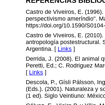
REFERENCIAS BIBLIO
Castro de Viveiros, E. (1996
perspectivismo ameríndio". Ma
https://doi.org/10.1590/S01
Castro de Viveiros, E. (2010).
antropología postestructural. S
Argentina. [
Links
]
Derrida, J. (2008). El animal 
Peretti, Ed.; C. Rodriguez Marc
[
Links
]
Descola, P., Gísli Pálsson, Ing
(Eds.). (2001). Naturaleza y 
(1 ed). Siglo Veintiuno: Méxic