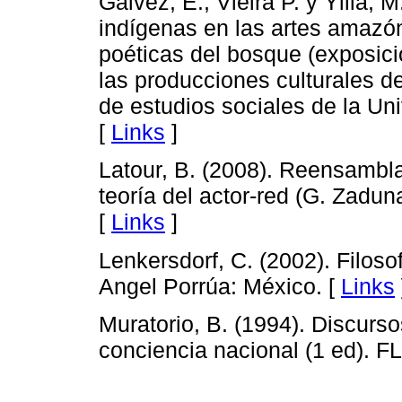
Gálvez, E., Vieira P. y Yllia, 
indígenas en las artes amazó
poéticas del bosque (exposici
las producciones culturales 
de estudios sociales de la Un
[
Links
]
Latour, B. (2008). Reensamblar
teoría del actor-red (G. Zaduna
[
Links
]
Lenkersdorf, C. (2002). Filosof
Angel Porrúa: México. [
Links
Muratorio, B. (1994). Discursos
conciencia nacional (1 ed).