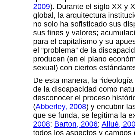
2009
). Durante el siglo XX y 
global, la arquitectura instituc
no solo ha sofisticado sus dis
sus fines y valores; acumulac
para el capitalismo y su apues
el “problema” de la discapaci
producen (en el plano económi
sexual) con ciertos estándare
De esta manera, la “ideología 
de la discapacidad como natu
desconocer el proceso históric
(
Abberley, 2008
) y encubrir l
que se funda, se legitima la e
2008
;
Barton, 2006
;
Allué, 20
todos los aspectos y campos 