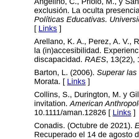
Angelino, C., Priolo, M., y Sá
exclusión. La oculta presencia
Políticas Educativas. Univer
[
Links
]
Arellano, K. A., Perez, A. V., 
la (in)accesibilidad. Experienc
discapacidad.
RAES
, 13(22),
Barton, L. (2006).
Superar las
Morata. [
Links
]
Collins, S., Durington, M. y Gi
invitation.
American Anthropol
10.1111/aman.12826 [
Links
]
Conadis. (Octubre de 2021).
E
Recuperado el 14 de agosto d