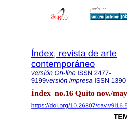
Índex, revista de arte
contemporáneo
versión On-line
ISSN
2477-
9199
versión impresa
ISSN
1390
Índex no.16 Quito nov./may
https://doi.org/10.26807/cav.v9i16.
TEM