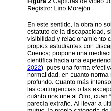
Figura 2
Capturas de video Jo
Registro: Lino Morejón
En este sentido, la obra no so
estatuto de la discapacidad, s
visibilidad y relacionamiento 
propios estudiantes con disca
Cuenca; propone una mediació
científica hacia una experien
2022
), pues una forma efectiva
normalidad, en cuanto norma n
profundo. Cuanto más intenso 
las contingencias o las exce
cuánto nos une al Otro, cuán 
parecía extraño. Al llevar a ú
mutuo, la propia categoría de