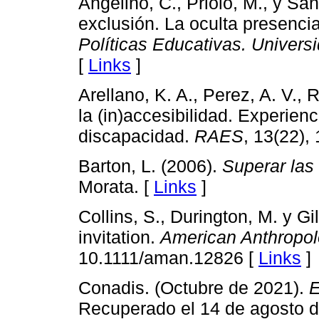
Angelino, C., Priolo, M., y Sá
exclusión. La oculta presencia
Políticas Educativas. Univer
[
Links
]
Arellano, K. A., Perez, A. V., 
la (in)accesibilidad. Experienc
discapacidad.
RAES
, 13(22),
Barton, L. (2006).
Superar las
Morata. [
Links
]
Collins, S., Durington, M. y Gi
invitation.
American Anthropol
10.1111/aman.12826 [
Links
]
Conadis. (Octubre de 2021).
E
Recuperado el 14 de agosto d