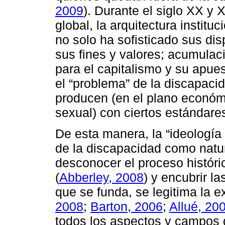
2009
). Durante el siglo XX y 
global, la arquitectura instituc
no solo ha sofisticado sus dis
sus fines y valores; acumulac
para el capitalismo y su apues
el “problema” de la discapaci
producen (en el plano económi
sexual) con ciertos estándare
De esta manera, la “ideología 
de la discapacidad como natu
desconocer el proceso históric
(
Abberley, 2008
) y encubrir l
que se funda, se legitima la e
2008
;
Barton, 2006
;
Allué, 20
todos los aspectos y campos 