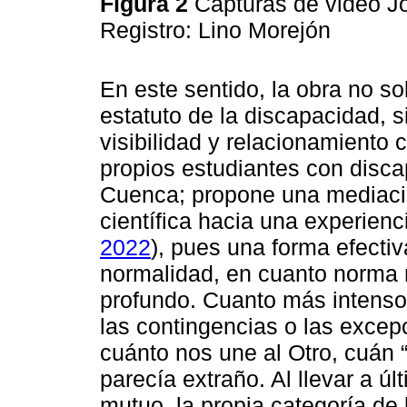
Figura 2
Capturas de video Jo
Registro: Lino Morejón
En este sentido, la obra no so
estatuto de la discapacidad, s
visibilidad y relacionamiento 
propios estudiantes con disca
Cuenca; propone una mediació
científica hacia una experien
2022
), pues una forma efectiva
normalidad, en cuanto norma n
profundo. Cuanto más intenso 
las contingencias o las exce
cuánto nos une al Otro, cuán 
parecía extraño. Al llevar a ú
mutuo, la propia categoría de