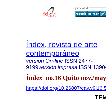
Índex, revista de arte
contemporáneo
versión On-line
ISSN
2477-
9199
versión impresa
ISSN
1390
Índex no.16 Quito nov./may
https://doi.org/10.26807/cav.v9i16.
TEM