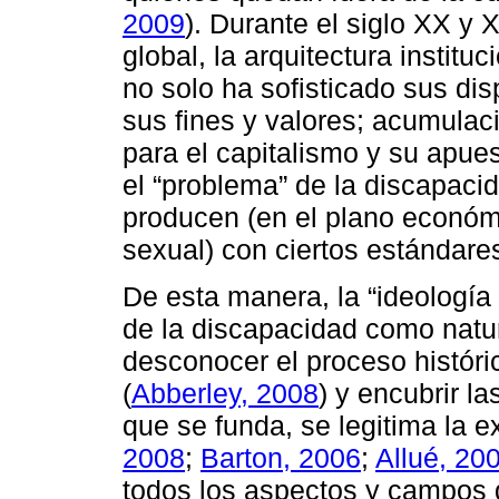
2009
). Durante el siglo XX y 
global, la arquitectura instituc
no solo ha sofisticado sus dis
sus fines y valores; acumulac
para el capitalismo y su apues
el “problema” de la discapaci
producen (en el plano económi
sexual) con ciertos estándare
De esta manera, la “ideología 
de la discapacidad como natu
desconocer el proceso históric
(
Abberley, 2008
) y encubrir l
que se funda, se legitima la e
2008
;
Barton, 2006
;
Allué, 20
todos los aspectos y campos 