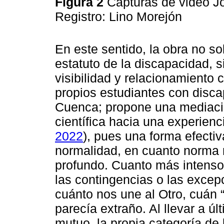
Figura 2
Capturas de video Jo
Registro: Lino Morejón
En este sentido, la obra no so
estatuto de la discapacidad, s
visibilidad y relacionamiento 
propios estudiantes con disca
Cuenca; propone una mediació
científica hacia una experien
2022
), pues una forma efectiva
normalidad, en cuanto norma n
profundo. Cuanto más intenso 
las contingencias o las exce
cuánto nos une al Otro, cuán 
parecía extraño. Al llevar a ú
mutuo, la propia categoría de