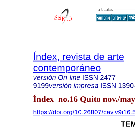
Índex, revista de arte
contemporáneo
versión On-line
ISSN
2477-
9199
versión impresa
ISSN
1390
Índex no.16 Quito nov./may
https://doi.org/10.26807/cav.v9i16.
TEM