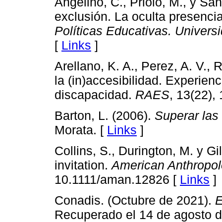
Angelino, C., Priolo, M., y Sá
exclusión. La oculta presencia
Políticas Educativas. Univer
[
Links
]
Arellano, K. A., Perez, A. V., 
la (in)accesibilidad. Experienc
discapacidad.
RAES
, 13(22),
Barton, L. (2006).
Superar las
Morata. [
Links
]
Collins, S., Durington, M. y Gi
invitation.
American Anthropol
10.1111/aman.12826 [
Links
]
Conadis. (Octubre de 2021).
E
Recuperado el 14 de agosto d