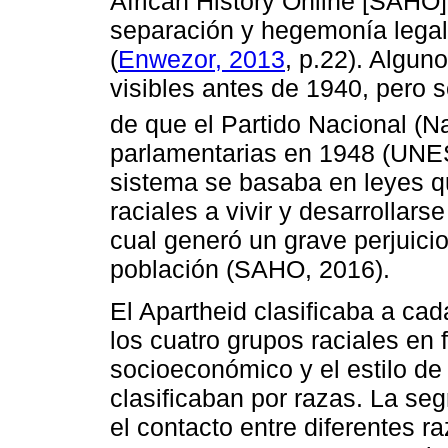
African History Online [SAHO]
separación y hegemonía legal
(
Enwezor, 2013
, p.22). Algun
visibles antes de 1940, pero s
de que el Partido Nacional (Na
parlamentarias en 1948 (UNE
sistema se basaba en leyes qu
raciales a vivir y desarrollars
cual generó un grave perjuici
población (SAHO, 2016).
El Apartheid clasificaba a ca
los cuatro grupos raciales en f
socioeconómico y el estilo de
clasificaban por razas. La seg
el contacto entre diferentes r