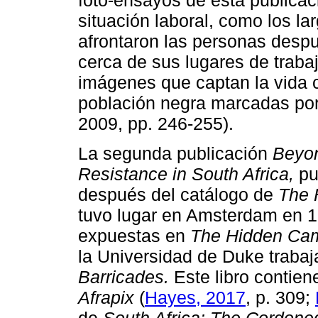
situación laboral, como los la
afrontaron las personas despu
cerca de sus lugares de trabaj
imágenes que captan la vida c
población negra marcadas por
2009, pp. 246-255).
La segunda publicación
Beyon
Resistance in South Africa,
pu
después del catálogo de
The 
tuvo lugar en Amsterdam en 19
expuestas en
The Hidden Ca
la Universidad de Duke trabaj
Barricades.
Este libro contien
Afrapix
(
Hayes, 2017
, p. 309;
de
South Africa: The Cordone