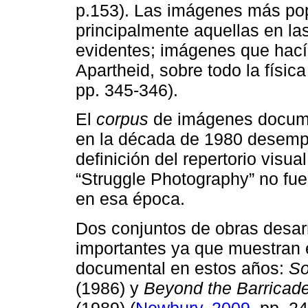
p.153). Las imágenes más popu
principalmente aquellas en las
evidentes; imágenes que hacían
Apartheid, sobre todo la físic
pp. 345-346).
El
corpus
de imágenes documen
en la década de 1980 desempe
definición del repertorio visua
“Struggle Photography” no fue
en esa época.
Dos conjuntos de obras desar
importantes ya que muestran e
documental en estos años:
So
(1986) y
Beyond the Barricade
(1989) (
Newbury, 2009
, pp. 2