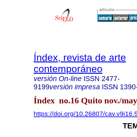
Índex, revista de arte
contemporáneo
versión On-line
ISSN
2477-
9199
versión impresa
ISSN
1390
Índex no.16 Quito nov./may
https://doi.org/10.26807/cav.v9i16.
TEM