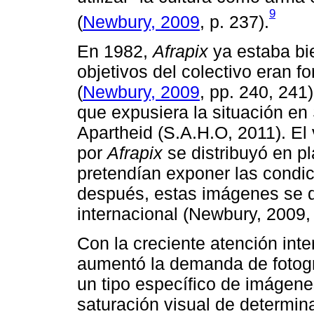
9
(
Newbury, 2009
, p. 237).
En 1982,
Afrapix
ya estaba bie
objetivos del colectivo eran f
(
Newbury, 2009
, pp. 240, 241
que expusiera la situación en 
Apartheid (S.A.H.O, 2011). El
por
Afrapix
se distribuyó en p
pretendían exponer las condic
después, estas imágenes se d
internacional (Newbury, 2009,
Con la creciente atención inte
aumentó la demanda de fotog
un tipo específico de imágenes
saturación visual de determina