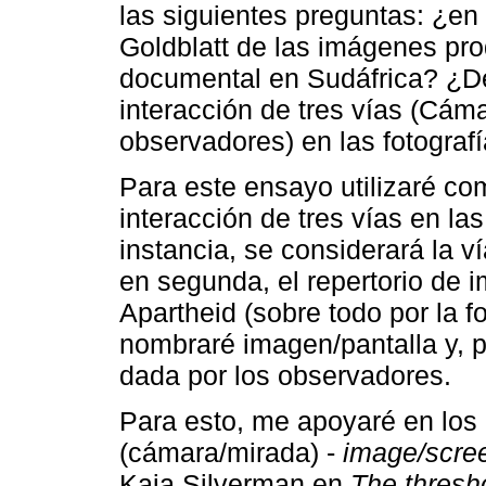
las siguientes preguntas: ¿en 
Goldblatt de las imágenes prod
documental en Sudáfrica? ¿D
interacción de tres vías (Cám
observadores) en las fotografí
Para este ensayo utilizaré co
interacción de tres vías en l
instancia, se considerará la v
en segunda, el repertorio de 
Apartheid (sobre todo por la f
nombraré imagen/pantalla y, po
dada por los observadores.
Para esto, me apoyaré en lo
(cámara/mirada) -
image/scre
Kaja Silverman en
The thresho