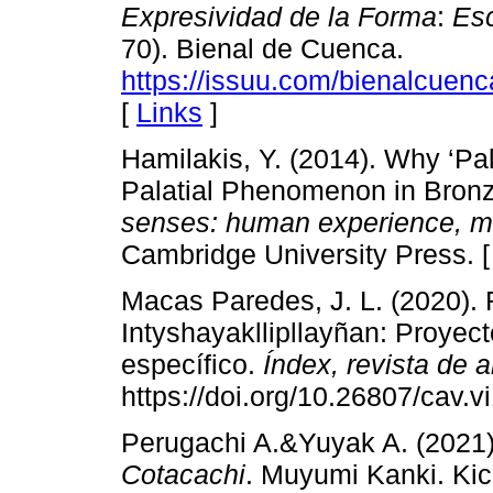
Expresividad de la Forma
:
Esc
70). Bienal de Cuenca.
https://issuu.com/bienalcuen
[
Links
]
Hamilakis, Y. (2014). Why ‘P
Palatial Phenomenon in Bron
senses: human experience, me
Cambridge University Press. 
Macas Paredes, J. L. (2020). 
Intyshayakllipllayñan: Proyect
específico.
Índex, revista de 
https://doi.org/10.26807/cav.v
Perugachi A.&Yuyak A. (2021
Cotacachi
. Muyumi Kanki. Kic