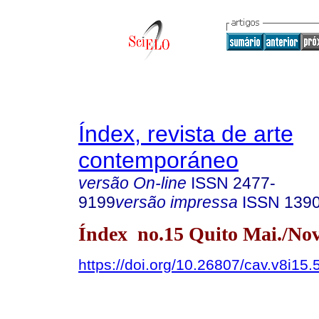
Índex, revista de arte
contemporáneo
versão On-line
ISSN
2477-
9199
versão impressa
ISSN
139
Índex no.15 Quito Mai./Nov
https://doi.org/10.26807/cav.v8i15.