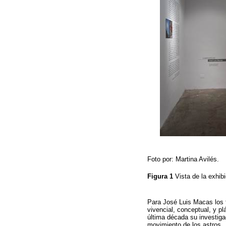
Foto por: Martina Avilés.
Figura 1
Vista de la exhib
Para José Luis Macas los f
vivencial, conceptual, y p
última década su investigac
movimiento de los astros. J