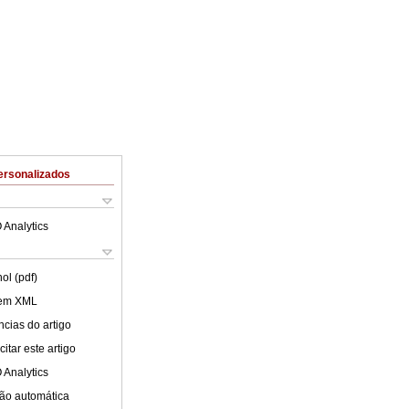
ersonalizados
 Analytics
ol (pdf)
 em XML
cias do artigo
itar este artigo
 Analytics
ão automática