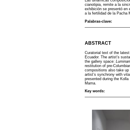
Las dinámicas composicione
cianotipia, remite a la sin
exhibición se presentó en e
a la fertilidad de la Pach
Palabras-clave:
ABSTRACT
Curatorial text of the late
Ecuador. The artist’s sust
the gallery space:
Luminan
restitution of pre-Columbi
compositions also take up 
artist’s synchrony with vi
presented during the Kolla 
Mama.
Key words: