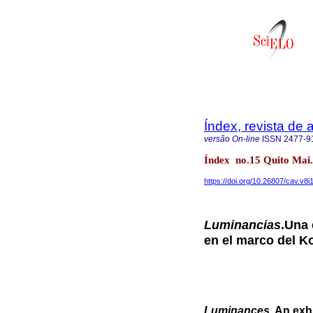
Índex, revista de
versão On-line
ISSN
2477-9
Índex no.15 Quito Mai.
https://doi.org/10.26807/cav.v8i
Luminancias
.Una 
en el marco del K
Luminances
. An exh