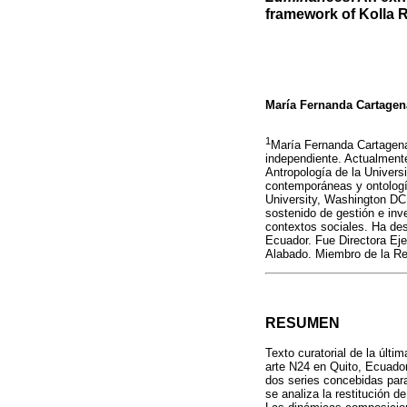
framework of Kolla 
María Fernanda Cartagen
1
María Fernanda Cartagena
independiente. Actualment
Antropología de la Univers
contemporáneas y ontologí
University, Washington DC.
sostenido de gestión e inve
contextos sociales. Ha des
Ecuador. Fue Directora Ej
Alabado. Miembro de la Re
RESUMEN
Texto curatorial de la últ
arte N24 en Quito, Ecuador
dos series concebidas para
se analiza la restitución 