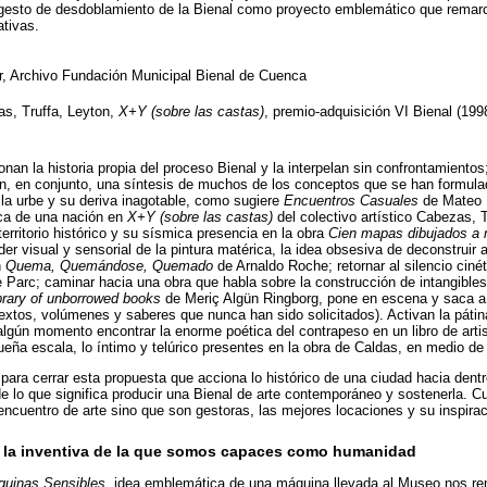
gesto de desdoblamiento de la Bienal como proyecto emblemático que remarca 
tivas.
r, Archivo Fundación Municipal Bienal de Cuenca
s, Truffa, Leyton,
X+Y (sobre las castas)
, premio-adquisición VI Bienal (19
an la historia propia del proceso Bienal y la interpelan sin confrontamientos;
n, en conjunto, una síntesis de muchos de los conceptos que se han formula
la urbe y su deriva inagotable, como sugiere
Encuentros Casuales
de Mateo L
ica de una nación en
X+Y (sobre las castas)
del colectivo artístico Cabezas, T
 territorio histórico y su sísmica presencia en la obra
Cien mapas dibujados a
er visual y sensorial de la pintura matérica, la idea obsesiva de deconstruir 
n
Quema, Quemándose, Quemado
de Arnaldo Roche; retornar al silencio ciné
 Parc; caminar hacia una obra que habla sobre la construcción de intangibles
brary of unborrowed books
de Meriç Algün Ringborg, pone en escena y saca a l
textos, volúmenes y saberes que nunca han sido solicitados). Activan la pátin
algún momento encontrar la enorme poética del contrapeso en un libro de art
queña escala, lo íntimo y telúrico presentes en la obra de Caldas, en medio de
 para cerrar esta propuesta que acciona lo histórico de una ciudad hacia dentr
e lo que significa producir una Bienal de arte contemporáneo y sostenerla. 
 encuentro de arte sino que son gestoras, las mejores locaciones y su inspira
dar la inventiva de la que somos capaces como humanidad
uinas Sensibles,
idea emblemática de una máquina llevada al Museo nos remi