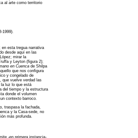
al arte como territorio
98-1999).
 en esta tregua narrativa
do desde aquí en las
ópez; mirar la
ruffa y Leyton (figura 2);
 mano en Cuenca
de Shilpa
aquello que nos configura
tico y congelado de
, que vuelve verdad las
a luz lo que está
a del tiempo y la estructura
ista donde el volumen
 un contexto barroco.
o, traspasa la fachada,
Cuenca y la Casa-sede, no
ción más profunda.
te -en primera instancia-