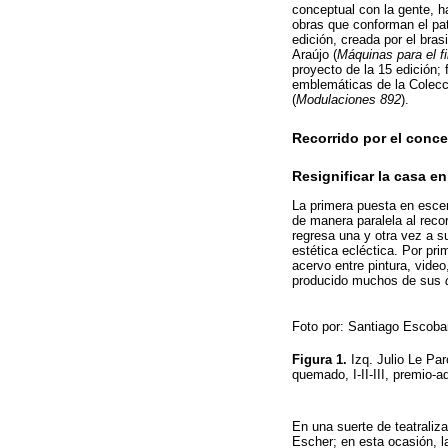
conceptual con la gente, h
obras que conforman el pa
edición, creada por el bra
Araújo (
Máquinas para el f
proyecto de la 15 edición;
emblemáticas de la Colecci
(
Modulaciones 892
).
Recorrido por el conce
Resignificar la casa 
La primera puesta en esce
de manera paralela al reco
regresa una y otra vez a s
estética ecléctica. Por pr
acervo entre pintura, vide
producido muchos de sus
Foto por: Santiago Escoba
Figura
1.
Izq. Julio Le Pa
quemado, I-II-III, premio-a
En una suerte de teatraliz
Escher; en esta ocasión, la