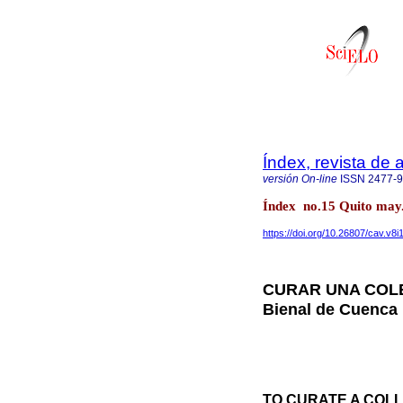
Índex, revista de
versión On-line
ISSN
2477-
Índex no.15 Quito may.
https://doi.org/10.26807/cav.v8i
CURAR UNA COLECC
Bienal de Cuenca
TO CURATE A COLLEC