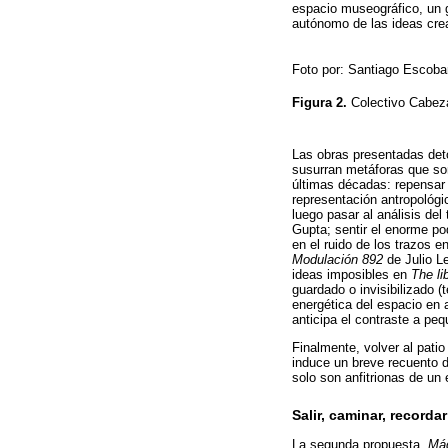
espacio museográfico, un 
autónomo de las ideas crea
Foto por: Santiago Escoba
Figura
2.
Colectivo Cabeza
Las obras presentadas deton
susurran metáforas que so
últimas décadas: repensar 
representación antropológ
luego pasar al análisis del
Gupta; sentir el enorme pod
en el ruido de los trazos e
Modulación 892
de Julio Le
ideas imposibles en
The li
guardado o invisibilizado (
energética del espacio en 
anticipa el contraste a pe
Finalmente, volver al patio
induce un breve recuento d
solo son anfitrionas de un
Salir, caminar, recor
La segunda propuesta,
Máq