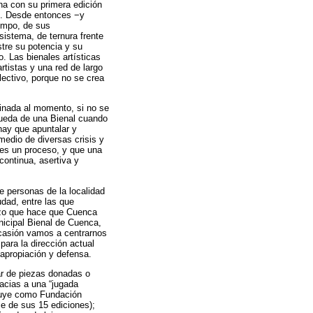
ina con su primera edición
no. Desde entonces −y
iempo, de sus
 sistema, de ternura frente
stre su potencia y su
o. Las bienales artísticas
rtistas y una red de largo
olectivo, porque no se crea
tinada al momento, si no se
queda de una Bienal cuando
hay que apuntalar y
 medio de diversas crisis y
es un proceso, y que una
continua, asertiva y
e personas de la localidad
dad, entre las que
rzo que hace que Cuenca
nicipal Bienal de Cuenca,
ocasión vamos a centrarnos
ara la dirección actual
apropiación y defensa.
ar de piezas donadas o
acias a una “jugada
ituye como Fundación
ce de sus 15 ediciones);