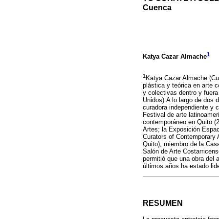
Cuenca
1
Katya Cazar Almache
1
Katya Cazar Almache (Cue
plástica y teórica en arte
y colectivas dentro y fuer
Unidos).A lo largo de dos 
curadora independiente y c
Festival de arte latinoame
contemporáneo en Quito (20
Artes; la Exposición Espac
Curators of Contemporary A
Quito), miembro de la Casa
Salón de Arte Costarricens
permitió que una obra del 
últimos años ha estado lid
RESUMEN