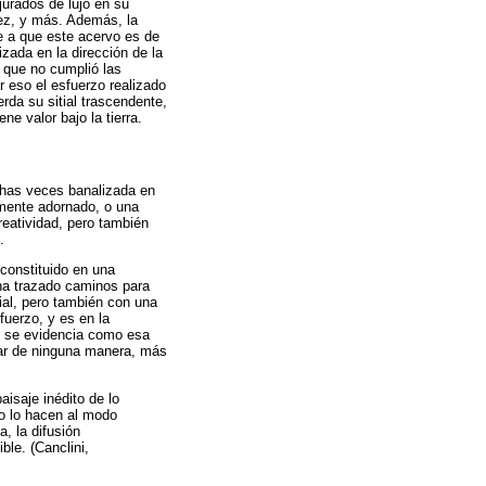
jurados de lujo en su
z, y más. Además, la
e a que este acervo es de
izada en la dirección de la
o que no cumplió las
 eso el esfuerzo realizado
rda su sitial trascendente,
ne valor bajo la tierra.
uchas veces banalizada en
emente adornado, o una
reatividad, pero también
.
constituido en una
 ha trazado caminos para
ial, pero también con una
fuerzo, y es en la
eo se evidencia como esa
izar de ninguna manera, más
aisaje inédito de lo
no lo hacen al modo
, la difusión
ble. (Canclini,