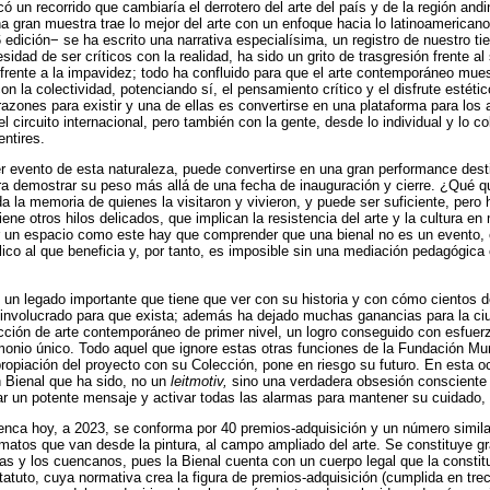
 un recorrido que cambiaría el derrotero del arte del país y de la región and
 gran muestra trae lo mejor del arte con un enfoque hacia lo latinoamerica
edición− se ha escrito una narrativa especialísima, un registro de nuestro t
idad de ser críticos con la realidad, ha sido un grito de trasgresión frente al
a frente a la impavidez; todo ha confluido para que el arte contemporáneo mue
n la colectividad, potenciando sí, el pensamiento crítico y el disfrute estétic
azones para existir y una de ellas es convertirse en una plataforma para los a
l circuito internacional, pero también con la gente, desde lo individual y lo c
entires.
er evento de esta naturaleza, puede convertirse en una gran performance des
ra demostrar su peso más allá de una fecha de inauguración y cierre. ¿Qué 
 la memoria de quienes la visitaron y vivieron, y puede ser suficiente, pero 
ene otros hilos delicados, que implican la resistencia del arte y la cultura en
 un espacio como este hay que comprender que una bienal no es un evento, 
lico al que beneficia y, por tanto, es imposible sin una mediación pedagógica 
 un legado importante que tiene que ver con su historia y con cómo cientos d
 involucrado para que exista; además ha dejado muchas ganancias para la ciu
cción de arte contemporáneo de primer nivel, un logro conseguido con esfue
onio único. Todo aquel que ignore estas otras funciones de la Fundación Mu
propiación del proyecto con su Colección, pone en riesgo su futuro. En esta 
 Bienal que ha sido, no un
leitmotiv,
sino una verdadera obsesión consciente p
 un potente mensaje y activar todas las alarmas para mantener su cuidado, 
enca hoy, a 2023, se conforma por 40 premios-adquisición y un número simil
atos que van desde la pintura, al campo ampliado del arte. Se constituye gr
nas y los cuencanos, pues la Bienal cuenta con un cuerpo legal que la const
tatuto, cuya normativa crea la figura de premios-adquisición (cumplida en tre