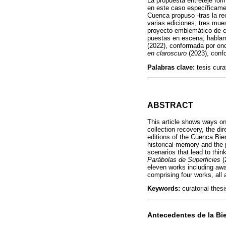
La propuesta entreteje fo
en este caso específicament
Cuenca propuso -tras la re
varias ediciones; tres mue
proyecto emblemático de c
puestas en escena; habla
(2022), conformada por on
en claroscuro
(2023), conf
Palabras clave:
tesis cura
ABSTRACT
This article shows ways on 
collection recovery, the di
editions of the Cuenca Bien
historical memory and the p
scenarios that lead to thin
Parábolas de Superficies
(
eleven works including awa
comprising four works, all 
Keywords:
curatorial thes
Antecedentes de la Bi