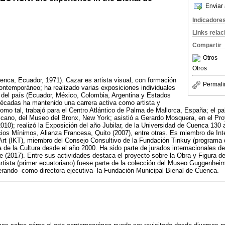
Enviar 
Indicadore
Links rela
Compartir
Otros
Otros
nca, Ecuador, 1971). Cazar es artista visual, con formación
Permali
 contemporáneo; ha realizado varias exposiciones individuales
a del país (Ecuador, México, Colombia, Argentina y Estados
décadas ha mantenido una carrera activa como artista y
omo tal, trabajó para el Centro Atlántico de Palma de Mallorca, España; el pa
ricano, del Museo del Bronx, New York; asistió a Gerardo Mosquera, en el Pro
10); realizó la Exposición del año Jubilar, de la Universidad de Cuenca 130
ios Mínimos, Alianza Francesa, Quito (2007), entre otras. Es miembro de Inte
rt (IKT), miembro del Consejo Consultivo de la Fundación Tinkuy (programa 
 de la Cultura desde el año 2000. Ha sido parte de jurados internacionales de 
e (2017). Entre sus actividades destaca el proyecto sobre la Obra y Figura 
artista (primer ecuatoriano) fuese parte de la colección del Museo Guggenhei
erando -como directora ejecutiva- la Fundación Municipal Bienal de Cuenca.