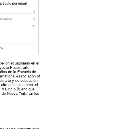
articulo por email
s
cionados
nk
bellón ecuatoriano en el
yecto Patios, arte
 años de la Escuela de
rnational Association of
de arte y de educación,
alto prestigio como: el
de Mauricio Bueno que
m de Nueva York. En los