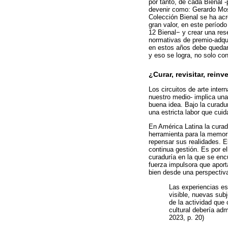
por tanto, de cada Bienal 
devenir como: Gerardo Mo
Colección Bienal se ha acr
gran valor, en este período
12 Bienal− y crear una res
normativas de premio-adqui
en estos años debe quedar 
y eso se logra, no solo con
¿Curar, revisitar, reinv
Los circuitos de arte inte
nuestro medio- implica una
buena idea. Bajo la curadu
una estricta labor que cui
En América Latina la cura
herramienta para la memori
repensar sus realidades. E
continua gestión. Es por e
curaduría en la que se enc
fuerza impulsora que aport
bien desde una perspectiv
Las experiencias est
visible, nuevas sub
de la actividad que
cultural debería adm
2023, p. 20)