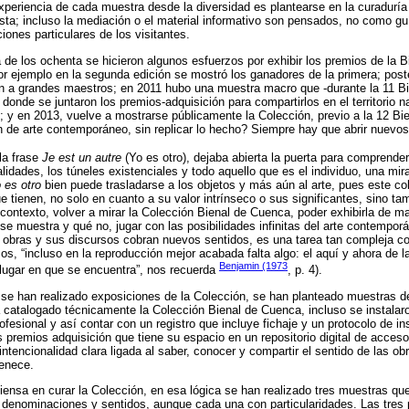
xperiencia de cada muestra desde la diversidad es plantearse en la curadurí
esta; incluso la mediación o el material informativo son pensados, no como g
ones particulares de los visitantes.
 de los ochenta se hicieron algunos esfuerzos por exhibir los premios de la 
or ejemplo en la segunda edición se mostró los ganadores de la primera; poste
 a grandes maestros; en 2011 hubo una muestra macro que -durante la 11 Bie
onde se juntaron los premios-adquisición para compartirlos en el territorio n
; y en 2013, vuelve a mostrarse públicamente la Colección, previo a la 12 B
n de arte contemporáneo, sin replicar lo hecho? Siempre hay que abrir nuevo
 la frase
Je est un autre
(Yo es otro), dejaba abierta la puerta para comprender
idades, los túneles existenciales y todo aquello que es el individuo, una mir
 es otro
bien puede trasladarse a los objetos y más aún al arte, pues este co
e tienen, no solo en cuanto a su valor intrínseco o sus significantes, sino ta
contexto, volver a mirar la Colección Bienal de Cuenca, poder exhibirla de m
é se muestra y qué no, jugar con las posibilidades infinitas del arte contempor
s obras y sus discursos cobran nuevos sentidos, es una tarea tan compleja c
icos, “incluso en la reproducción mejor acabada falta algo: el aquí y ahora de l
Benjamin (1973
l lugar en que se encuentra”, nos recuerda
, p. 4).
o se han realizado exposiciones de la Colección, se han planteado muestras 
catalogado técnicamente la Colección Bienal de Cuenca, incluso se instalaro
ofesional y así contar con un registro que incluye fichaje y un protocolo de 
s premios adquisición que tiene su espacio en un repositorio digital de acceso
ntencionalidad clara ligada al saber, conocer y compartir el sentido de las ob
fenece.
iensa en curar la Colección, en esa lógica se han realizado tres muestras que
denominaciones y sentidos, aunque cada una con particularidades. Las tres 