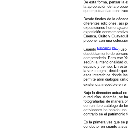
De esta forma, pensar la e
la apropiación de la propu
que impulsan las construcci
Desde finales de la década
diferentes ediciones, así p
exposiciones homenajearon
exposición conmemorativa d
Cuenca, Quito y Guayaquil
proponer con una colecció
Rimbaud (1976
Cuando
) usó
desdoblamiento de personal
comprenderlo. Pero ese
Yo
según la intencionalidad qu
espacio y tiempo. En este 
la vez integral, decidir qu
esos intersticios dónde la
permite abrir diálogos crít
existencia irrepetible en e
Bajo la dirección actual n
curadurías. Además, se ha 
fotografiarlas de manera pr
con un libro-catálogo de lo
actividades ha habido una i
contrario se el patrimonio 
Es la primera vez que se p
conductor en cuanto a sus 