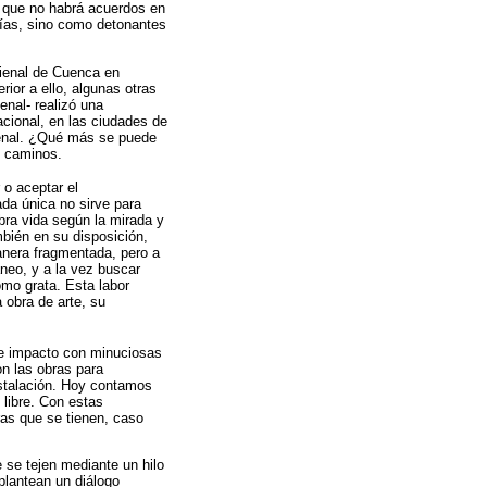
a que no habrá acuerdos en
uías, sino como detonantes
Bienal de Cuenca en
rior a ello, algunas otras
nal- realizó una
acional, en las ciudades de
ienal. ¿Qué más se puede
s caminos.
 o aceptar el
ada única no sirve para
bra vida según la mirada y
mbién en su disposición,
anera fragmentada, pero a
áneo, y a la vez buscar
omo grata. Esta labor
a obra de arte, su
de impacto con minuciosas
n las obras para
instalación. Hoy contamos
 libre. Con estas
ras que se tienen, caso
 se tejen mediante un hilo
plantean un diálogo