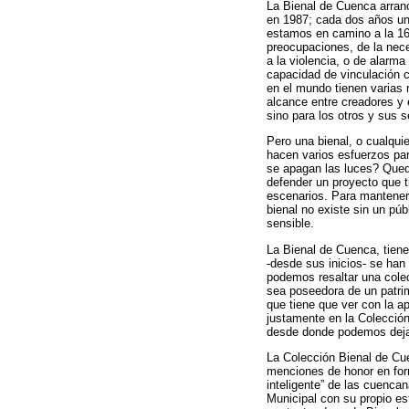
La Bienal de Cuenca arrancó
en 1987; cada dos años una
estamos en camino a la 16 
preocupaciones, de la neces
a la violencia, o de alarm
capacidad de vinculación co
en el mundo tienen varias r
alcance entre creadores y e
sino para los otros y sus s
Pero una bienal, o cualqui
hacen varios esfuerzos pa
se apagan las luces? Queda
defender un proyecto que ti
escenarios. Para mantener
bienal no existe sin un púb
sensible.
La Bienal de Cuenca, tiene
-desde sus inicios- se han
podemos resaltar una cole
sea poseedora de un patrim
que tiene que ver con la a
justamente en la Colección
desde donde podemos dejar
La Colección Bienal de Cu
menciones de honor en form
inteligente” de las cuenca
Municipal con su propio es