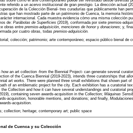
rmas sobre cómo el arte contemporáneo puede ser revisitado desde diversas 
e referido a un acervo institucional de gran prestigio. La dirección actual (2
cuperación de la Colección Bienal
-
tres curadurías que públicamente han permi
stras que han mostrado parte de un patrimonio de Cuenca, la memoria históric
arácter internacional. Cada muestra evidencia cómo una misma colección pue
mos de:
Parábolas de Superficies
(2019), conformada por siete premios-adqui
ce obras entre
premios-adquisición
,
menciones de honor
y
donaciones
; y, fi
ormada por cuatro obras, todas
premios-adquisición.
torial; colección; patrimonio; arte contemporáneo; espacio público bienal de 
how an art collection -from the Biennial Project- can generate several curatoria
rection of the Cuenca Biennial (2019-2023), intends three curatorships that al
nial art works. There were planned three small exhibitions that shown part of t
ath of an emblematic project for the city. Each exhibition has a curatorial text 
k the Collection and how it can have several understandings and curatorial prop
2019), containing seven awards-acquisition in the Collection;
Máquinas Sensi
rds-acquisition, honorable mentions, and donations; and finally,
Modulaciones
awards-acquisition.
is; collection; heritage; contemporary art; public space
enal de Cuenca y su Colección