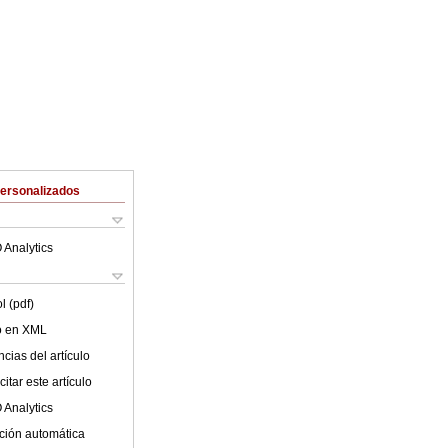
Personalizados
 Analytics
l (pdf)
lo en XML
cias del artículo
itar este artículo
 Analytics
ción automática