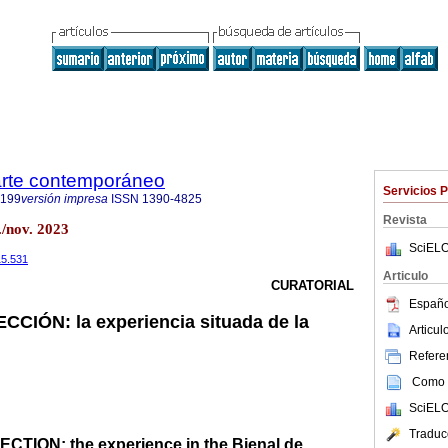
 arte contemporáneo
Servicios 
9199
versión impresa
ISSN
1390-4825
Revista
/nov. 2023
SciELO
15.531
Articulo
CURATORIAL
Españo
IÓN: la experiencia situada de la
Articu
Referen
Como c
SciELO
Traduc
TION: the experience in the Bienal de