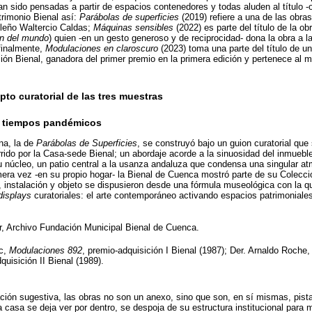
an sido pensadas a partir de espacios contenedores y todas aluden al título -o
trimonio Bienal así:
Parábolas de superficies
(2019) refiere a una de las obra
sileño Waltercio Caldas;
Máquinas sensibles
(2022) es parte del título de la o
in del mundo
) quien -en un gesto generoso y de reciprocidad- dona la obra a l
 finalmente,
Modulaciones en claroscuro
(2023) toma una parte del título de u
ón Bienal, ganadora del primer premio en la primera edición y pertenece al m
pto curatorial de las tres muestras
en tiempos pandémicos
na, la de
Parábolas de Superficies
, se construyó bajo un guion curatorial qu
rrido por la Casa-sede Bienal; un abordaje acorde a la sinuosidad del inmueble
u núcleo, un patio central a la usanza andaluza que condensa una singular a
imera vez -en su propio hogar- la Bienal de Cuenca mostró parte de su Colecci
o, instalación y objeto se dispusieron desde una fórmula museológica con la q
displays
curatoriales: el arte contemporáneo activando espacios patrimoniales 
r, Archivo Fundación Municipal Bienal de Cuenca.
rc,
Modulaciones 892
, premio-adquisición I Bienal (1987); Der. Arnaldo Roc
dquisición II Bienal (1989).
ación sugestiva, las obras no son un anexo, sino que son, en sí mismas, pista
 casa se deja ver por dentro, se despoja de su estructura institucional para 