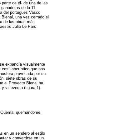
 parte de él- de una de las
s ganadoras de la 11
bra del portugués Vasco
a Bienal, una vez cerrado el
na de las obras más
aestro Julio Le Parc
e se expandía visualmente
 casi laberíntico que nos
tmósfera provocada por su
ón; siete obras de su
ue el Proyecto Bienal ha
y viceversa (figura 1).
he, Quema, quemándome,
s en un sendero al estilo
mutar y convertirse en un