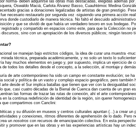
-por norma- deben adquirirse las obras más destacadas, elegidas además por 
squera, Oswaldo Maciá, Carlota Álvarez Basso, Cuauhtémoc Medina Gonzále
ecentado gracias a donaciones legalizadas de artistas de gran prestigio. Pes
 fue necesario restaurarlo por segunda vez -siguiendo una primera acción real
erva donde custodiarlo de manera técnica. No faltó el descuido administrativ
sición y que se olvidó de que había un verdadero tesoro en sus bodegas. Por
registrado y compartido en espacios como este, para que la Colección no pie
 discursos, sino con un apropiación de los diversos públicos; ningún tesoro tie
entar?
rnacional se manejan bajo estrictos códigos, la idea de curar una muestra -m
 mirada técnica, preparada académicamente, y no solo un texto lo suficient
ría hay muchos elementos en juego y, por supuesto, implica un ejercicio de c
da de todos los detalles desde el concepto, a la selección, al montaje y demás
duría de arte contemporáneo ha sido un campo en constante evolución; se ha 
a social y política de un vasto y complejo espacio geográfico, pero también
l arte desde el Sur implica batallas que tienen que ver con la desigualdad soc
llo que, casi cuatro décadas de la Bienal de Cuenca dan cuenta de un gran es
uentran las formas de trazar las rutas de conexión, ahí el arte contemporán
a en la continua redefinición de identidad de la región, sin querer homogene
a que compartimos con Canclini:
éticas y su difusión en museos y centros culturales apuntan (...) a crear un p
jetividades y conexiones, ritmos diferentes de aprehensión de lo dado. Pero 
 crea un
nosotros
con recursos de emancipación colectiva. En esta perspectiva
itir y promover que en las obras y en las experiencias artísticas hay un indeci