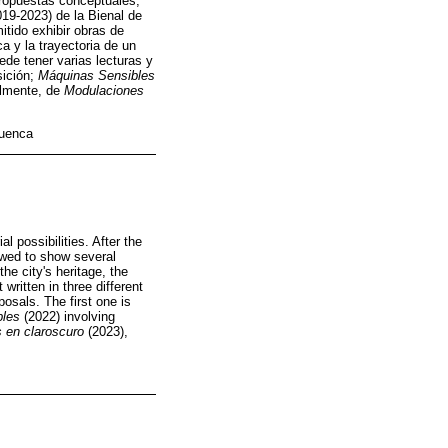
propuestas conceptuales,
019-2023) de la Bienal de
tido exhibir obras de
a y la trayectoria de un
de tener varias lecturas y
sición;
Máquinas Sensibles
nalmente, de
Modulaciones
cuenca
l possibilities. After the
lowed to show several
he city's heritage, the
written in three different
osals. The first one is
bles
(2022) involving
 en claroscuro
(2023),