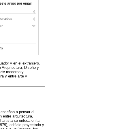
este artigo por email
s
cionados
ar
nk
ador y en el extranjero.
 Arquitectura, Diseño y
 arte moderno y
ra y entre arte y
s enseñan a pensar el
n entre arquitectura,
 artista se enfoca en la
79), edificio proyectado y