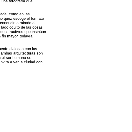
a una fotografía que
rada, como en las
ohórquez escoge el formato
conducir la mirada al
 lado oculto de las cosas
 constructivos que insinúan
n fin mayor, todavía
uento dialogan con las
e ambas arquitecturas son
ón el ser humano se
invita a ver la ciudad con