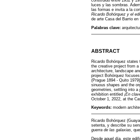
construido entre 1952 y 1
luces y las sombras. Ademá
las formas e invita a la co
Ricardo Bohórquez y el ed
de arte Casa del Barrio en
Palabras clave:
arquitect
ABSTRACT
Ricardo Bohórquez states t
the creative project from 
architecture, landscape an
project Bohórquez focuses
(Prague 1894 - Quito 1979)
sinuous shapes and the orga
geometries, settling into a
exhibition entitled
¡En clav
October 1, 2022, at the Cas
Keywords:
modern archite
Ricardo Bohórquez (Guayaqu
setenta, y describe su sen
guerra de las galaxias
, que
Desde aquel día, este edifi