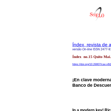
Índex, revista de
versão On-line
ISSN
2477-9
Índex no.15 Quito Mai.
https://doi.org/10.26807/cav.v8i
¡En clave moderna
Banco de Descue
In a modern key! R