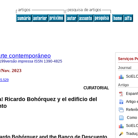
 arte contemporáneo
Serviços P
199
versão impressa
ISSN
1390-4825
Journal
/Nov. 2023
SciELO
15.529
Artigo
CURATORIAL
Espanh
! Ricardo Bohórquez y el edificio del
Artigo
nto
Referên
Como c
SciELO
Traduç
icardo Bohórquez and the Banco de Descuento