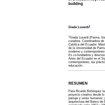
building
1
Giada Lusardi
1
Giada Lusardi (Parma, Ital
curadora. Coordinadora de 
Católica del Ecuador. Más
de la Universidad de Parma 
moderno y contemporáneo y
Es co-fundadora y director
Artes del Ecuador en el Si
contemporáneo, las práctica
educación.
RESUMEN
Para Ricardo Bohórquez la 
proyecto creativo desde lo 
paisaje y seres humanos; y 
arquitectura del Banco de 