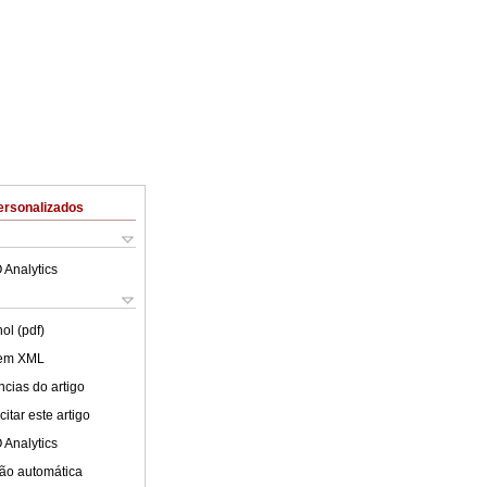
ersonalizados
 Analytics
ol (pdf)
 em XML
cias do artigo
itar este artigo
 Analytics
ão automática