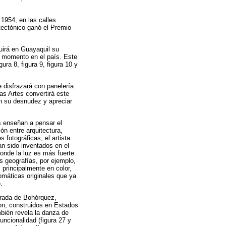
 1954, en las calles
tectónico ganó el Premio
uirá en Guayaquil su
e momento en el país. Este
ura 8, figura 9, figura 10 y
 disfrazará con panelería
las Artes convertirá este
en su desnudez y apreciar
s enseñan a pensar el
ón entre arquitectura,
 fotográficas, el artista
an sido inventados en el
onde la luz es más fuerte.
s geografías, por ejemplo,
s principalmente en color,
omáticas originales que ya
.
irada de Bohórquez,
on, construidos en Estados
ambién revela la danza de
uncionalidad (figura 27 y