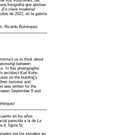
 de sus volúmenes, las
una fotografía que abstrae
a
¡En clave moderna!
tubre de 2022, en la galería
hn; Ricardo Bohórquez
nstruct us to think about
lationship between
s. In this photographic
h architect Karl Kohn
uses on the building’s
their textures and
xt was written for the
etween September 8 and
Bohórquez
scuento en los años
cial parecida a la de
La
a 4, figura 5).
finados por los estudios en