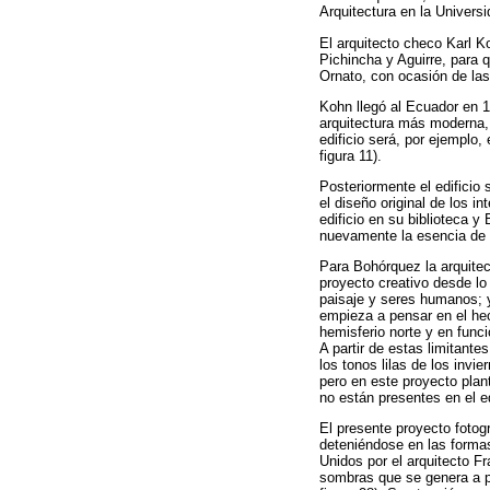
Arquitectura en la Univers
El arquitecto checo Karl K
Pichincha y Aguirre, para
Ornato, con ocasión de las 
Kohn llegó al Ecuador en 1
arquitectura más moderna,
edificio será, por ejemplo,
figura 11).
Posteriormente el edificio
el diseño original de los i
edificio en su biblioteca 
nuevamente la esencia de es
Para Bohórquez la arquitec
proyecto creativo desde lo 
paisaje y seres humanos; y 
empieza a pensar en el hec
hemisferio norte y en func
A partir de estas limitant
los tonos lilas de los invi
pero en este proyecto plan
no están presentes en el edi
El presente proyecto fotog
deteniéndose en las formas
Unidos por el arquitecto Fr
sombras que se genera a par