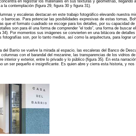
concentra en registrar los materiales en sus texturas y geometrías, llegando 
a la contemplación (figura 29, figura 30 y figura 31).
lumnas y escaleras destacan en este trabajo fotográfico elevando nuestra mi
s o barrocas. Para potenciar las posibilidades expresivas de estas tomas, B
tras que el formato cuadrado se escoge para los detalles, por su capacidad de 
etalles son para él una forma de comprender “el todo”, una forma de buscar el
gura 34). Por momentos sus imágenes se convierten en una bitácora de detalles
s fotografías son, por lo tanto medios, así como la arquitectura, para lograr u
 del Barrio se vuelve la mirada al espacio, las escaleras del Banco de Desc
as columnas con el barandal del mezanine, las transparencias de los vidrios d
 interior y exterior, entre lo privado y lo público (figura 35). En esta narraci
un ser pequeño e insignificante. Es quien abre y cierra esta historia, y nos 