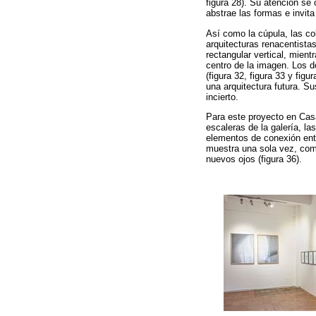
figura 28). Su atención se 
abstrae las formas e invita 
Así como la cúpula, las co
arquitecturas renacentista
rectangular vertical, mien
centro de la imagen. Los d
(figura 32, figura 33 y fi
una arquitectura futura. Su
incierto.
Para este proyecto en Casa
escaleras de la galería, l
elementos de conexión entre
muestra una sola vez, como 
nuevos ojos (figura 36).