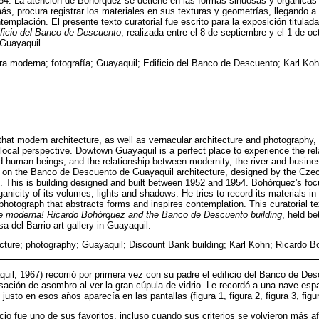
954. La atención de Bohórquez se detiene en las formas sinuosas y orgánicas
s, procura registrar los materiales en sus texturas y geometrías, llegando a 
ntemplación. El presente texto curatorial fue escrito para la exposición titulad
ificio del Banco de Descuento
, realizada entre el 8 de septiembre y el 1 de oc
 Guayaquil.
ura moderna; fotografía; Guayaquil; Edificio del Banco de Descuento; Karl Ko
hat modern architecture, as well as vernacular architecture and photography, i
a local perspective. Dowtown Guayaquil is a perfect place to experience the re
d human beings, and the relationship between modernity, the river and busines
 on the Banco de Descuento de Guayaquil architecture, designed by the Czec
. This is building designed and built between 1952 and 1954. Bohórquez's foc
nicity of its volumes, lights and shadows. He tries to record its materials in 
 photograph that abstracts forms and inspires contemplation. This curatorial te
e moderna! Ricardo Bohórquez and the Banco de Descuento building
, held b
a del Barrio art gallery in Guayaquil.
cture; photography; Guayaquil; Discount Bank building; Karl Kohn; Ricardo 
il, 1967) recorrió por primera vez con su padre el edificio del Banco de De
sación de asombro al ver la gran cúpula de vidrio. Le recordó a una nave espa
 justo en esos años aparecía en las pantallas (figura 1, figura 2, figura 3, figur
cio fue uno de sus favoritos, incluso cuando sus criterios se volvieron más a