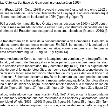
idad Católica Santiago de Guayaquil (se graduará en 1995).
ohn (Praga 1894 - Quito 1979) proyectó y construyó este edificio entre 1952 y
 que sea la sede del Banco de Descuento de Guayaquil. Con este diseño arqui
fiestas octubrinas de la ciudad en 1954 (figura 6 y figura 7).
939 a bordo del transatlántico Órbita y en las décadas de 1940 y 1950 constr
 con la más avanzada tecnología estructural y constructiva disponible en es
 el primero del Ecuador que incorporará escaleras eléctricas (Monard, 2010) (fig
 se transformará en la sede de la Superintendencia de Compañías. Para ello se
nteriores, alterando sus líneas modernas. En 2015, la naciente Universidad de 
y Bohórquez podrá, después de muchos años, volver a recorrer sus interiores 
ta arquitectura (figura 12, figura 13 y figura 14).
tura moderna de Kohn, así como la arquitectura vernácula y la fotografía, no
local, y el centro de Guayaquil es el lugar perfecto para experimentar la relaci
la relación entre modernidad, río y comercio (figura 15). En sus exploraciones
ho de que el lenguaje fotográfico, así como sus dispositivos tecnológicos, h
ión de unos fenómenos lumínicos diferentes de los que se dan en el trópico, d
es técnicas, Bohórquez explora a través de la cámara las luces propias de esta
ernos costeños, o la luz cálida de la media tarde guayaquileña. Su fotografía e
tea el uso del blanco y negro, buscando rendirle honor a la memoria de las cr
ficio (figura 16, figura 17, figura 18, figura 19, figura 20, figura 21 y figura 22)
ráfico, realizado con cámaras
Fujifilm Xe1
,
Xe2
,
Xt20
, encarna la profunda m
 sinuosas y orgánicas que nos recuerdan a las oficinas y laboratorios Johns
ank Lloyd Wright (1936 - 1950) (figura 23, figura 24, figura 25 y figura 26). T
tir de unos detalles arquitectónicos que, a la par de buscar belleza, logran f