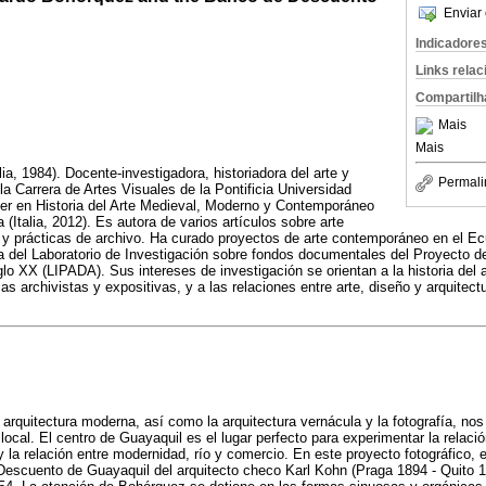
Enviar 
Indicadore
Links rela
Compartilh
Mais
Mais
ia, 1984). Docente-investigadora, historiadora del arte y
Permali
la Carrera de Artes Visuales de la Pontificia Universidad
ter en Historia del Arte Medieval, Moderno y Contemporáneo
(Italia, 2012). Es autora de varios artículos sobre arte
 prácticas de archivo. Ha curado proyectos de arte contemporáneo en el Ecu
a del Laboratorio de Investigación sobre fondos documentales del Proyecto de
glo XX (LIPADA). Sus intereses de investigación se orientan a la historia del
s archivistas y expositivas, y a las relaciones entre arte, diseño y arquitectu
arquitectura moderna, así como la arquitectura vernácula y la fotografía, no
local. El centro de Guayaquil es el lugar perfecto para experimentar la relació
la relación entre modernidad, río y comercio. En este proyecto fotográfico, el
Descuento de Guayaquil del arquitecto checo Karl Kohn (Praga 1894 - Quito 19