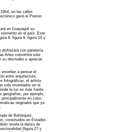
 1954, en las calles
tectónico ganó el Premio
uirá en Guayaquil su
e momento en el país. Este
ura 8, figura 9, figura 10 y
 disfrazará con panelería
las Artes convertirá este
en su desnudez y apreciar
s enseñan a pensar el
ón entre arquitectura,
 fotográficas, el artista
an sido inventados en el
onde la luz es más fuerte.
s geografías, por ejemplo,
s principalmente en color,
omáticas originales que ya
.
irada de Bohórquez,
on, construidos en Estados
ambién revela la danza de
uncionalidad (figura 27 y