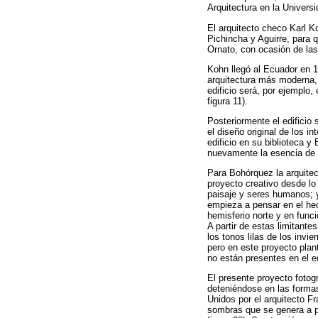
Arquitectura en la Univers
El arquitecto checo Karl K
Pichincha y Aguirre, para
Ornato, con ocasión de las 
Kohn llegó al Ecuador en 1
arquitectura más moderna,
edificio será, por ejemplo,
figura 11).
Posteriormente el edificio
el diseño original de los i
edificio en su biblioteca 
nuevamente la esencia de es
Para Bohórquez la arquitec
proyecto creativo desde lo 
paisaje y seres humanos; y 
empieza a pensar en el hec
hemisferio norte y en func
A partir de estas limitant
los tonos lilas de los invi
pero en este proyecto plan
no están presentes en el edi
El presente proyecto fotog
deteniéndose en las formas
Unidos por el arquitecto Fr
sombras que se genera a par