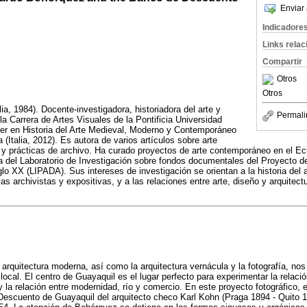
Enviar 
Indicadore
Links rela
Compartir
Otros
Otros
ia, 1984). Docente-investigadora, historiadora del arte y
Permali
la Carrera de Artes Visuales de la Pontificia Universidad
ter en Historia del Arte Medieval, Moderno y Contemporáneo
(Italia, 2012). Es autora de varios artículos sobre arte
 prácticas de archivo. Ha curado proyectos de arte contemporáneo en el Ecu
a del Laboratorio de Investigación sobre fondos documentales del Proyecto de
glo XX (LIPADA). Sus intereses de investigación se orientan a la historia del
s archivistas y expositivas, y a las relaciones entre arte, diseño y arquitectu
arquitectura moderna, así como la arquitectura vernácula y la fotografía, no
local. El centro de Guayaquil es el lugar perfecto para experimentar la relació
la relación entre modernidad, río y comercio. En este proyecto fotográfico, el
Descuento de Guayaquil del arquitecto checo Karl Kohn (Praga 1894 - Quito 19