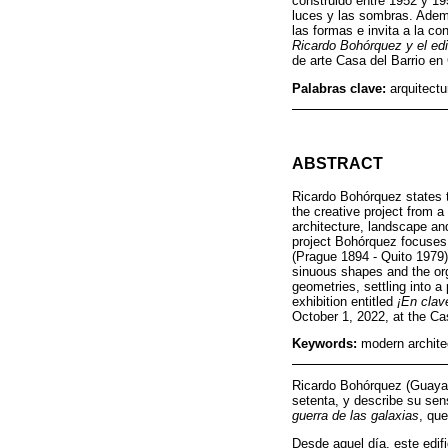
construido entre 1952 y 1
luces y las sombras. Ademá
las formas e invita a la co
Ricardo Bohórquez y el ed
de arte Casa del Barrio en
Palabras clave:
arquitect
ABSTRACT
Ricardo Bohórquez states t
the creative project from 
architecture, landscape an
project Bohórquez focuses
(Prague 1894 - Quito 1979)
sinuous shapes and the orga
geometries, settling into a
exhibition entitled
¡En clav
October 1, 2022, at the Cas
Keywords:
modern archite
Ricardo Bohórquez (Guayaqu
setenta, y describe su sen
guerra de las galaxias
, que
Desde aquel día, este edifi