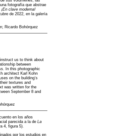
 de sus volúmenes, las
una fotografía que abstrae
a
¡En clave moderna!
tubre de 2022, en la galería
hn; Ricardo Bohórquez
nstruct us to think about
lationship between
s. In this photographic
h architect Karl Kohn
uses on the building’s
their textures and
xt was written for the
etween September 8 and
Bohórquez
scuento en los años
cial parecida a la de
La
a 4, figura 5).
finados por los estudios en