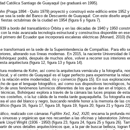
idad Católica Santiago de Guayaquil (se graduará en 1995).
ohn (Praga 1894 - Quito 1979) proyectó y construyó este edificio entre 1952 y
 que sea la sede del Banco de Descuento de Guayaquil. Con este diseño arqui
fiestas octubrinas de la ciudad en 1954 (figura 6 y figura 7).
939 a bordo del transatlántico Órbita y en las décadas de 1940 y 1950 constr
 con la más avanzada tecnología estructural y constructiva disponible en es
 el primero del Ecuador que incorporará escaleras eléctricas (Monard, 2010) (fig
 se transformará en la sede de la Superintendencia de Compañías. Para ello se
nteriores, alterando sus líneas modernas. En 2015, la naciente Universidad de 
y Bohórquez podrá, después de muchos años, volver a recorrer sus interiores 
ta arquitectura (figura 12, figura 13 y figura 14).
tura moderna de Kohn, así como la arquitectura vernácula y la fotografía, no
local, y el centro de Guayaquil es el lugar perfecto para experimentar la relaci
la relación entre modernidad, río y comercio (figura 15). En sus exploraciones
ho de que el lenguaje fotográfico, así como sus dispositivos tecnológicos, h
ión de unos fenómenos lumínicos diferentes de los que se dan en el trópico, d
es técnicas, Bohórquez explora a través de la cámara las luces propias de esta
ernos costeños, o la luz cálida de la media tarde guayaquileña. Su fotografía e
tea el uso del blanco y negro, buscando rendirle honor a la memoria de las cr
ficio (figura 16, figura 17, figura 18, figura 19, figura 20, figura 21 y figura 22)
ráfico, realizado con cámaras
Fujifilm Xe1
,
Xe2
,
Xt20
, encarna la profunda m
 sinuosas y orgánicas que nos recuerdan a las oficinas y laboratorios Johns
ank Lloyd Wright (1936 - 1950) (figura 23, figura 24, figura 25 y figura 26). T
tir de unos detalles arquitectónicos que, a la par de buscar belleza, logran f