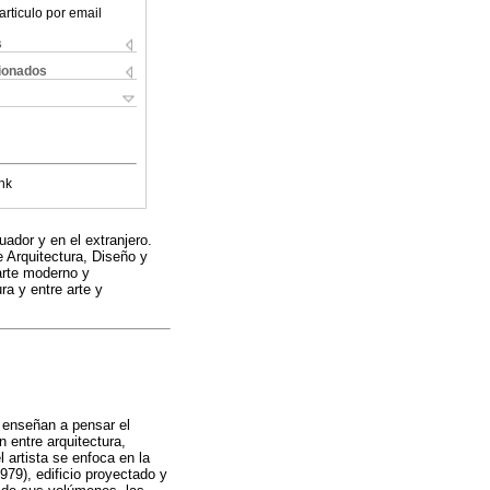
articulo por email
s
cionados
nk
ador y en el extranjero.
 Arquitectura, Diseño y
 arte moderno y
ra y entre arte y
s enseñan a pensar el
n entre arquitectura,
 artista se enfoca en la
79), edificio proyectado y