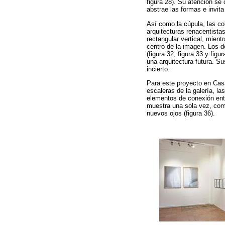
figura 28). Su atención se 
abstrae las formas e invita 
Así como la cúpula, las co
arquitecturas renacentista
rectangular vertical, mien
centro de la imagen. Los d
(figura 32, figura 33 y fi
una arquitectura futura. Su
incierto.
Para este proyecto en Casa
escaleras de la galería, l
elementos de conexión entre
muestra una sola vez, como 
nuevos ojos (figura 36).