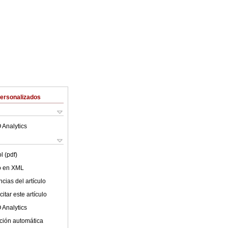
Personalizados
 Analytics
l (pdf)
lo en XML
cias del artículo
itar este artículo
 Analytics
ción automática