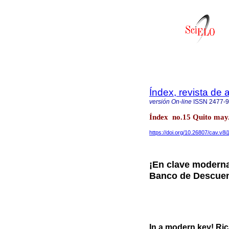
Índex, revista de
versión On-line
ISSN
2477-
Índex no.15 Quito may.
https://doi.org/10.26807/cav.v8i
¡En clave moderna
Banco de Descue
In a modern key! R