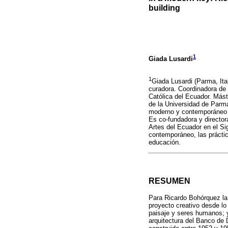
building
1
Giada Lusardi
1
Giada Lusardi (Parma, Ital
curadora. Coordinadora de 
Católica del Ecuador. Más
de la Universidad de Parma 
moderno y contemporáneo y
Es co-fundadora y director
Artes del Ecuador en el Si
contemporáneo, las práctica
educación.
RESUMEN
Para Ricardo Bohórquez la 
proyecto creativo desde lo 
paisaje y seres humanos; y 
arquitectura del Banco de 