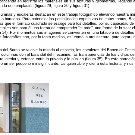
concentra en registrar los materiales en sus texturas y geometrías, llegando 
a la contemplación (figura 29, figura 30 y figura 31).
lumnas y escaleras destacan en este trabajo fotográfico elevando nuestra mi
s o barrocas. Para potenciar las posibilidades expresivas de estas tomas, B
tras que el formato cuadrado se escoge para los detalles, por su capacidad de 
etalles son para él una forma de comprender “el todo”, una forma de buscar el
gura 34). Por momentos sus imágenes se convierten en una bitácora de detalles
s fotografías son, por lo tanto medios, así como la arquitectura, para lograr u
 del Barrio se vuelve la mirada al espacio, las escaleras del Banco de Desc
as columnas con el barandal del mezanine, las transparencias de los vidrios d
 interior y exterior, entre lo privado y lo público (figura 35). En esta narraci
un ser pequeño e insignificante. Es quien abre y cierra esta historia, y nos 