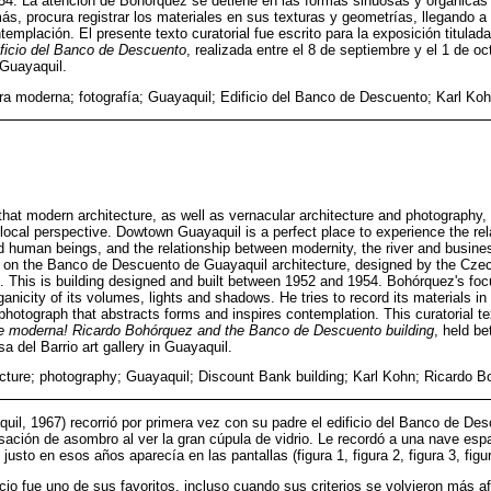
954. La atención de Bohórquez se detiene en las formas sinuosas y orgánicas
s, procura registrar los materiales en sus texturas y geometrías, llegando a 
ntemplación. El presente texto curatorial fue escrito para la exposición titulad
ificio del Banco de Descuento
, realizada entre el 8 de septiembre y el 1 de oc
 Guayaquil.
ura moderna; fotografía; Guayaquil; Edificio del Banco de Descuento; Karl Ko
hat modern architecture, as well as vernacular architecture and photography, i
a local perspective. Dowtown Guayaquil is a perfect place to experience the re
d human beings, and the relationship between modernity, the river and busines
 on the Banco de Descuento de Guayaquil architecture, designed by the Czec
. This is building designed and built between 1952 and 1954. Bohórquez's foc
nicity of its volumes, lights and shadows. He tries to record its materials in 
 photograph that abstracts forms and inspires contemplation. This curatorial te
e moderna! Ricardo Bohórquez and the Banco de Descuento building
, held b
a del Barrio art gallery in Guayaquil.
cture; photography; Guayaquil; Discount Bank building; Karl Kohn; Ricardo 
il, 1967) recorrió por primera vez con su padre el edificio del Banco de De
sación de asombro al ver la gran cúpula de vidrio. Le recordó a una nave espa
 justo en esos años aparecía en las pantallas (figura 1, figura 2, figura 3, figur
cio fue uno de sus favoritos, incluso cuando sus criterios se volvieron más a