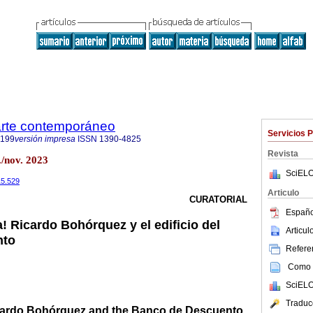
 arte contemporáneo
Servicios 
9199
versión impresa
ISSN
1390-4825
Revista
/nov. 2023
SciELO
15.529
Articulo
CURATORIAL
Españo
! Ricardo Bohórquez y el edificio del
Articu
nto
Referen
Como c
SciELO
Traduc
icardo Bohórquez and the Banco de Descuento