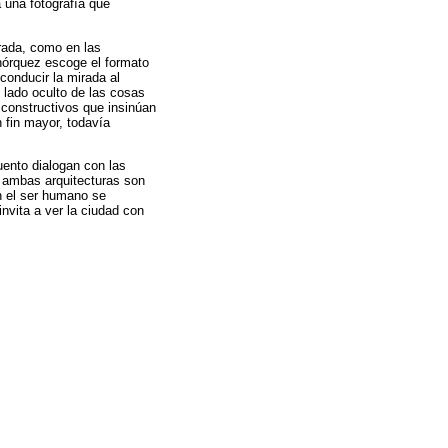
a una fotografía que
rada, como en las
ohórquez escoge el formato
conducir la mirada al
 lado oculto de las cosas
 constructivos que insinúan
n fin mayor, todavía
uento dialogan con las
e ambas arquitecturas son
ón el ser humano se
invita a ver la ciudad con