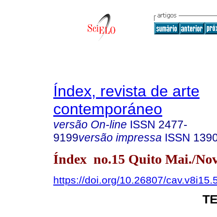
Índex, revista de arte
contemporáneo
versão On-line
ISSN
2477-
9199
versão impressa
ISSN
139
Índex no.15 Quito Mai./Nov
https://doi.org/10.26807/cav.v8i15.
T