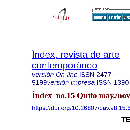
Índex, revista de arte
contemporáneo
versión On-line
ISSN
2477-
9199
versión impresa
ISSN
1390
Índex no.15 Quito may./nov
https://doi.org/10.26807/cav.v8i15.
T