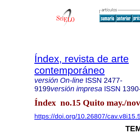
Índex, revista de arte
contemporáneo
versión On-line
ISSN
2477-
9199
versión impresa
ISSN
1390
Índex no.15 Quito may./nov
https://doi.org/10.26807/cav.v8i15.
TEM