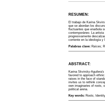
RESUMEN:
El trabajo de Karina Skvir
que se abordan los discurs
fluctuantes que enarbola 
contemporáneo. La artista 
progresivamente descalzad
corriente en la ideología y 
Palabras clave:
Raíces; R
ABSTRACT:
Karina Skvirsky-Aguilera's 
favored to approach ethnic a
raises in the face of stand
invites us to rethink concep
own imaginaries of roots, 
political arena.
Key words:
Roots; Identit