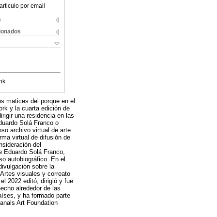
articulo por email
s
cionados
nk
s matices del porque en el
rk y la cuarta edición de
igir una residencia en las
Eduardo Solá Franco o
so archivo virtual de arte
rma virtual de difusión de
nsideración del
re Eduardo Solá Franco,
so autobiográfico. En el
divulgación sobre la
Artes visuales y correato
el 2022 editó, dirigió y fue
cho alrededor de las
países, y ha formado parte
tanals Art Foundation