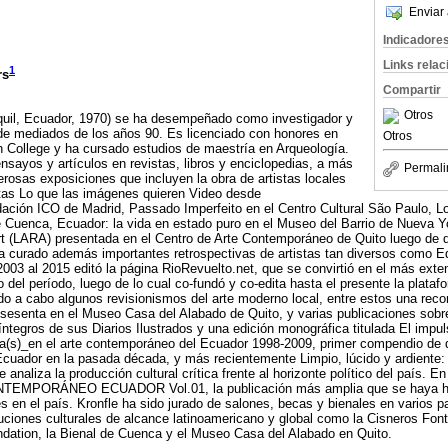
Enviar 
Indicadore
Links rela
1
rs
Compartir
Otros
uil, Ecuador, 1970) se ha desempeñado como investigador y
de mediados de los años 90. Es licenciado con honores en
Otros
on College y ha cursado estudios de maestría en Arqueología.
sayos y artículos en revistas, libros y enciclopedias, a más
Permali
osas exposiciones que incluyen la obra de artistas locales
stas Lo que las imágenes quieren Video desde
ación ICO de Madrid, Passado Imperfeito en el Centro Cultural São Paulo, Lo
e Cuenca, Ecuador: la vida en estado puro en el Museo del Barrio de Nueva Yo
 (LARA) presentada en el Centro de Arte Contemporáneo de Quito luego de dir
ha curado además importantes retrospectivas de artistas tan diversos como 
003 al 2015 editó la página RioRevuelto.net, que se convirtió en el más exten
el período, luego de lo cual co-fundó y co-edita hasta el presente la platafo
ado a cabo algunos revisionismos del arte moderno local, entre estos una reco
 sesenta en el Museo Casa del Alabado de Quito, y varias publicaciones sob
ntegros de sus Diarios Ilustrados y una edición monográfica titulada El impul
oria(s)_en el arte contemporáneo del Ecuador 1998-2009, primer compendio de 
 Ecuador en la pasada década, y más recientemente Limpio, lúcido y ardiente: 
naliza la producción cultural crítica frente al horizonte político del país. En 
NTEMPORÁNEO ECUADOR Vol.01, la publicación más amplia que se haya he
es en el país. Kronfle ha sido jurado de salones, becas y bienales en varios 
tuciones culturales de alcance latinoamericano y global como la Cisneros Fon
ndation, la Bienal de Cuenca y el Museo Casa del Alabado en Quito.