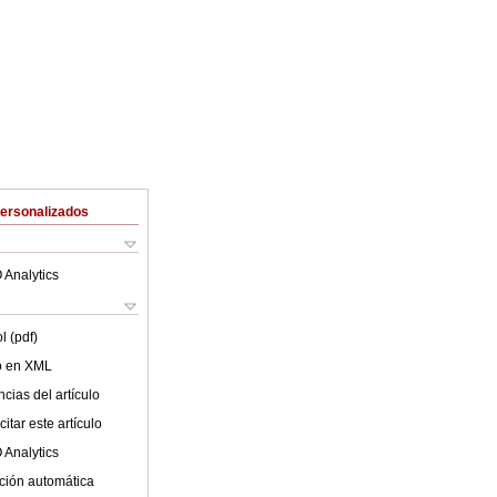
Personalizados
 Analytics
l (pdf)
lo en XML
cias del artículo
itar este artículo
 Analytics
ción automática