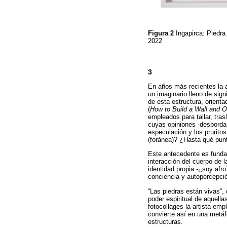
Figura 2
Ingapirca: Piedra
2022
3
En años más recientes la 
un imaginario lleno de sig
de esta estructura, orienta
(
How to Build a Wall and O
empleados para tallar, tra
cuyas opiniones -desbordan
especulación y los pruritos
(foránea)? ¿Hasta qué punt
Este antecedente es funda
interacción del cuerpo de 
identidad propia -¿soy af
conciencia y autopercepció
“Las piedras están vivas”,
poder espiritual de aquella
fotocollages la artista emp
convierte así en una metá
estructuras.