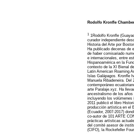
Rodolfo Kronfle Chambe
1
1Rodolfo Kronfle (Guayaq
curador independiente des
Historia del Arte por Bost
Ha publicado decenas de en
de haber comisariado numer
e internacionales, entre e
Hispanoamérica en la Fund
contexto de la XI Bienal d
Latin American Roaming Art
Islas Galápagos. Kronfle 
Manuela Ribadeneira. Del 2
contemporáneo ecuatoriano d
arte Paralaje.xyz. Ha llev
ancestralismo de los años
incluyendo los volúmenes í
2011 publicó el libro Hist
producción artística en el
(Ecuador, 2007-2017) donde a
co-autor de 101 ARTE CO
prácticas artísticas actual
del comité asesor de insti
(CIFO), la Rockefeller Fou