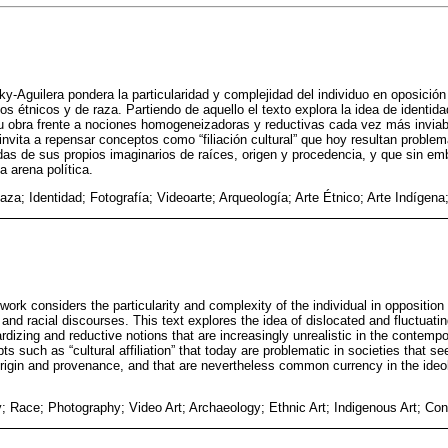
sky-Aguilera pondera la particularidad y complejidad del individuo en oposició
os étnicos y de raza. Partiendo de aquello el texto explora la idea de identid
su obra frente a nociones homogeneizadoras y reductivas cada vez más invia
invita a repensar conceptos como “filiación cultural” que hoy resultan proble
as de sus propios imaginarios de raíces, origen y procedencia, y que sin 
la arena política.
aza; Identidad; Fotografía; Videoarte; Arqueología; Arte Étnico; Arte Indígen
work considers the particularity and complexity of the individual in opposition
nd racial discourses. This text explores the idea of ​​dislocated and fluctuatin
ardizing and reductive notions that are increasingly unrealistic in the contempo
ts such as “cultural affiliation” that today are problematic in societies that se
origin and provenance, and that are nevertheless common currency in the ideol
y; Race; Photography; Video Art; Archaeology; Ethnic Art; Indigenous Art; Co