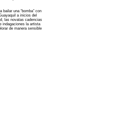
 bailar una “bomba” con
Guayaquil a inicios del
d, las novatas cadencias
e indagaciones la artista
xplorar de manera sensible