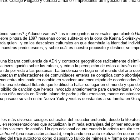
 #19. Collage Plegado y cortado a mano / Impresiones de inyección de tinta d
nes somos? ¿Adónde vamos? Las interrogantes universales que planteó Ga
élebre pintura de 1897 resuenan como subtexto en la obra de Karina Skvirsky-A
a quien −y en los descalces culturales en que deambula la identidad individu
 nuestros predecesores, y sobre cuál es nuestro propósito y destino, se im
 una bizarra confluencia de ADN y contextos geográficos radicalmente disími
ia investigación sobre las raíces, y cómo la percepción de estas a través de l
an de por vida a las personas. La tendencia en boga en el mundo del arte q
 abarcan manifestaciones de comunidades enteras se complica como abordaje 
 encuentra obstinado en cambio en sondear una encrucijada de coordenadas é
 Es una identidad flotante que le dificulta hallar su lugar en el mundo y que d
stribillo de canción que hemos invocado anteriormente para caracterizarla -“n
de una niña nacida en Rhode Island de padre judío-ucraniano, madre ecuatorian
 ha pasado su vida entre Nueva York y visitas constantes a su familia en Guay
 los más diversos códigos culturales del Ecuador profundo, desde la literatur
, en representaciones que actualizan la mirada extranjera del primer encuentr
os viajeros de antaño. Un giro adicional ocurre cuando la artista resulta ser 
nactment
(una recreación actuada), empleando una auto-exotización que en ell
pleo del traje autóctono como dispositivo fallido de mimesis y forma de asumi