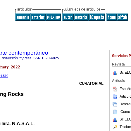
 arte contemporáneo
Servicios 
9199
versión impresa
ISSN
1390-4825
Revista
/may. 2022
SciELO
14.510
Articulo
CURATORIAL
Españo
ving Rocks
Articu
Referen
Como c
SciELO
lera. N.A.S.A.L.
Traduc