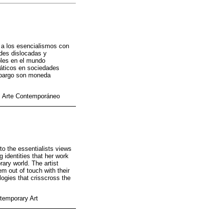
n a los esencialismos con
ades dislocadas y
bles en el mundo
máticos en sociedades
embargo son moneda
a; Arte Contemporáneo
 to the essentialists views
g identities that her work
rary world. The artist
em out of touch with their
ogies that crisscross the
ntemporary Art