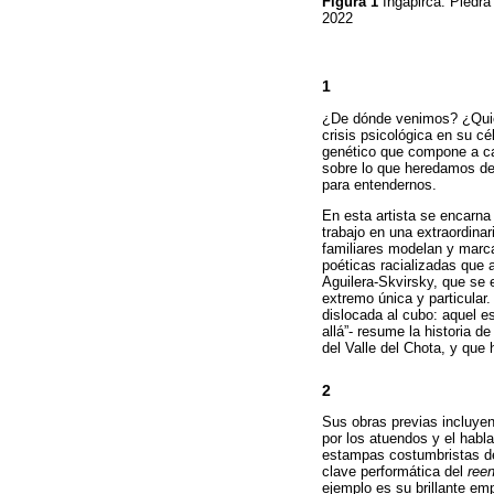
Figura 1
Ingapirca: Piedra
2022
1
¿De dónde venimos? ¿Quié
crisis psicológica en su c
genético que compone a cad
sobre lo que heredamos de
para entendernos.
En esta artista se encarna
trabajo en una extraordinar
familiares modelan y marc
poéticas racializadas que
Aguilera-Skvirsky, que se
extremo única y particular.
dislocada al cubo: aquel e
allá”- resume la historia 
del Valle del Chota, y que
2
Sus obras previas incluyen
por los atuendos y el habla
estampas costumbristas de l
clave performática del
ree
ejemplo es su brillante em