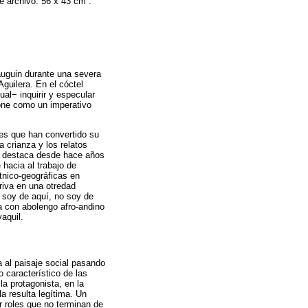
e archivo. 56 x 43 cm .
uguin durante una severa
guilera. En el cóctel
al− inquirir y especular
pone como un imperativo
les que han convertido su
a crianza y los relatos
ue destaca desde hace años
hacia al trabajo de
tnico-geográficas en
eriva en una otredad
o soy de aquí, no soy de
a con abolengo afro-andino
aquil.
a al paisaje social pasando
o característico de las
la protagonista, en la
a resulta legítima. Un
r roles que no terminan de