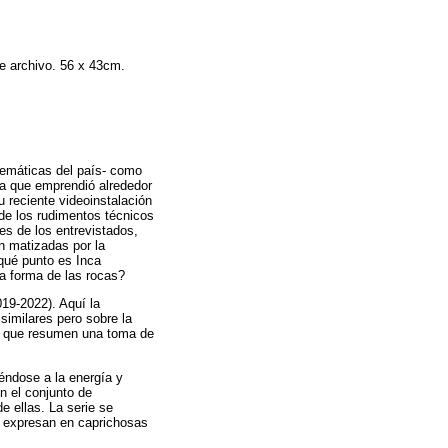
de archivo. 56 x 43cm.
lemáticas del país- como
isa que emprendió alrededor
u reciente videoinstalación
 de los rudimentos técnicos
es de los entrevistados,
n matizadas por la
 qué punto es Inca
la forma de las rocas?
19-2022). Aquí la
similares pero sobre la
es que resumen una toma de
iéndose a la energía y
en el conjunto de
de ellas. La serie se
e expresan en caprichosas