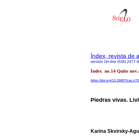
Índex, revista de
versión On-line
ISSN
2477-
Índex no.14 Quito nov.
https://doi.org/10.26807/cav.v7i
Piedras vivas. Li
Karina Skvirsky-Agui