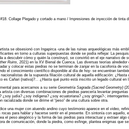
 #18. Collage Plegado y cortado a mano / Impresiones de inyección de tinta 
artista se obsesionó con Ingapirca -una de las ruinas arqueológicas más emb
nificantes en torno a culturas superpuestas donde se podía reflejar. La pesqu
da a descubrir cómo y quién la construyó, se convirtió en el eje narrativo de s
ther Ruins
, 2021) en la XV Bienal de Cuenca. Las diversas teorías alrededor
sladar y colocar estas piedras no se terminan de zanjar en la cacofonía de voc
do el conocimiento científico disponible al día de hoy- se encuentran tambié
 nacionalistas de la supuesta filiación cultural de aquella edificación: ¿Hasta
o es Cañari (nativa)?... ¿Hasta qué punto está inscrito un legado cultural en 
mental para acercarnos a su serie
Geometría Sagrada (Sacred Geometry)
(20
la artista con diversas combinaciones de piedras parecería levantar preguntas 
ro? ¿soy judía? ¿soy indígena? ¿soy ecuatoriana? ¿soy gringa?-; interrogant
n racializada donde se dirime el “peso” de una cultura sobre otra.
 dice una mujer con atuendo andino cuyo testimonio aparece en el video, refir
s rocas para hablar y hacerse sentir en el presente. En sintonía con aquello, 
lea el peso alegórico y la forma de las piedras para interactuar y extraer algo 
fora de comunicación, donde la piedra, como esfinge, plantea enigmas que s