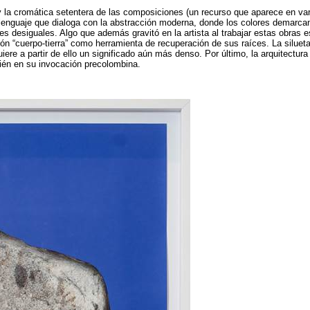
 la cromática setentera de las composiciones (un recurso que aparece en var
 lenguaje que dialoga con la abstracción moderna, donde los colores demarc
nes desiguales. Algo que además gravitó en la artista al trabajar estas obras 
n “cuerpo-tierra” como herramienta de recuperación de sus raíces. La silueta
ere a partir de ello un significado aún más denso. Por último, la arquitectur
ién en su invocación precolombina.