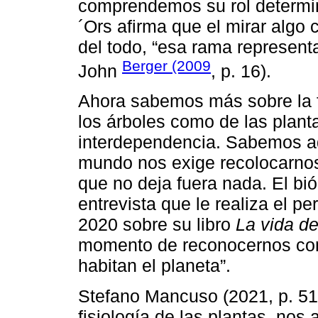
comprendemos su rol determin
´Ors afirma que el mirar algo
del todo, “esa rama representa
Berger (2009
John
, p. 16).
Ahora sabemos más sobre la f
los árboles como de las plan
interdependencia. Sabemos ad
mundo nos exige recolocarnos
que no deja fuera nada. El bió
entrevista que le realiza el p
2020 sobre su libro
La vida de
momento de reconocernos com
habitan el planeta”.
Stefano Mancuso (2021, p. 51),
fisiología de las plantas, nos