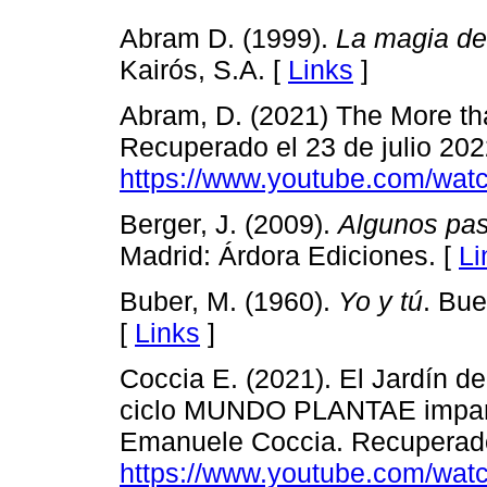
Abram D. (1999).
La magia de 
Kairós, S.A. [
Links
]
Abram, D. (2021) The More t
Recuperado el 23 de julio 202
https://www.youtube.com/wa
Berger, J. (2009).
Algunos paso
Madrid: Árdora Ediciones. [
Li
Buber, M. (1960).
Yo y tú
. Bue
[
Links
]
Coccia E. (2021). El Jardín d
ciclo MUNDO PLANTAE impartida
Emanuele Coccia. Recuperado
https://www.youtube.com/w