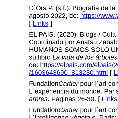
D´Ors P. (s.f.). Biografía de l
agosto 2022, de:
https://www
[
Links
]
EL PAÍS. (2020). Blogs / Cultur
Coordinado por Anatsu Zabal
HUMANOS SOMOS SOLO UNO MÁ
su libro
La vida de los árboles
de:
https://elpais.com/elpais/
/1603643690_813230.html
[
L
Fundation
Cartier
pour l´art c
L´expériencia du monde. Pari
arbres.
Páginas 26-30. [
Links
Fundation
Cartier
pour l´art c
L´intelligence végétale. Pari