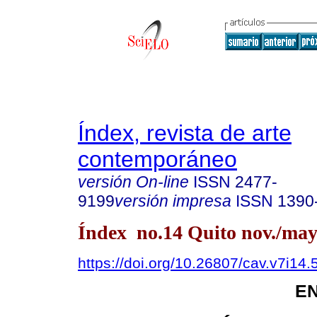
Índex, revista de arte
contemporáneo
versión On-line
ISSN
2477-
9199
versión impresa
ISSN
1390
Índex no.14 Quito nov./may
https://doi.org/10.26807/cav.v7i14.
E