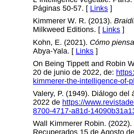
Páginas 50-57. [
Links
]
Kimmerer W. R. (2013).
Braid
Milkweed Editions. [
Links
]
Kohn, E. (2021).
Cómo piensa
Abya-Yala. [
Links
]
On Being Tippett and Robin W
20 de junio de 2022, de:
https
kimmerer-the-intelligence-of-p
Valery, P. (1949). Diálogo del
2022 de
https://www.revistade
8700-4717-a81d-14090b31a131
Wall Kimmerer Robin. (2022). T
Recuperados 15 de Agosto de