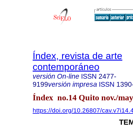
Índex, revista de arte
contemporáneo
versión On-line
ISSN
2477-
9199
versión impresa
ISSN
1390
Índex no.14 Quito nov./may
https://doi.org/10.26807/cav.v7i14.
TEM