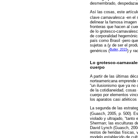
desmembrado, despedazado,
Así las cosas, este artícu
clave
carnavalesca
-en el 
delinear la famosa imagen
fronteras que hacen al cuer
de lo grotesco-carnavalesc
de corporalidad hegemónica
país como Brasil -pero que
sujetas a (y de ser el pro
Butler, 2015
genéricos (
) y ra
Lo grotesco-carnaval
cuerpo
A partir de las últimas dé
norteamericana emprende u
“un ilusionismo que ya no c
de la cotidianeidad, cosas 
cuerpo por elementos vinc
los aparatos casi atlético
La segunda de las estrateg
(Guasch, 2005, p. 500). Es
violado y ultrajado, “tant
Sherman; las esculturas de
David Lynch (Guasch, 2004;
restos de heridas físicas,
modelo establecido de cult