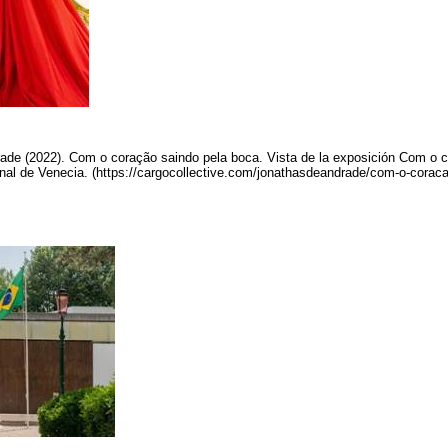
ade (2022). Com o coração saindo pela boca. Vista de la exposición Com o c
enal de Venecia. (https://cargocollective.com/jonathasdeandrade/com-o-corac