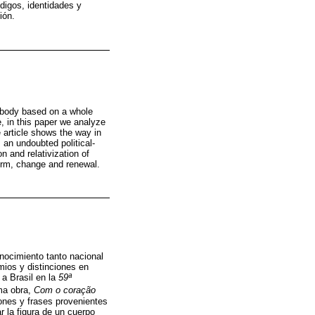
digos, identidades y
ión.
d body based on a whole
e, in this paper we analyze
e article shows the way in
 an undoubted political-
n and relativization of
form, change and renewal.
onocimiento tanto nacional
mios y distinciones en
 a Brasil en la
59ª
ima obra,
Com o coração
ones y frases provenientes
r la figura de un cuerpo