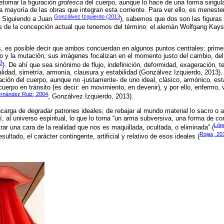
etomar la figuración
grotesca
del cuerpo, aunque lo hace de una forma singula
la mayoría de las obras que integran esta corriente. Para ver ello, es meneste
Gonzálvez Izquierdo (2013
”. Siguiendo a Juan
), sabemos que dos son las figuras q
os de la concepción actual que tenemos del término: el alemán Wolfgang Kayser 
 es posible decir que ambos concuerdan en algunos puntos centrales: primer
o y la mutación; sus imágenes focalizan en el momento justo del cambio, del
3
). De ahí que sea sinónimo de flujo, indefinición, deformidad, exageración, t
lidad, simetría, armonía, clausura y estabilidad (Gonzálvez Izquierdo, 2013)
ación del cuerpo, aunque no -justamente- de uno ideal, clásico, armónico, es
uerpo en tránsito (es decir: en movimiento, en devenir), y por ello, enfermo, 
rnández Ruiz, 2004
; Gonzálvez Izquierdo, 2013).
encarga de
degradar
patrones ideales; de rebajar al mundo material lo sacro o a
sí, al universo espiritual, lo que lo torna “un arma subversiva, una forma de co
Lóp
rar una cara de la realidad que nos es maquillada, ocultada, o eliminada” (
Rojas, 20
ultado, el carácter contingente, artificial y relativo de esos ideales (