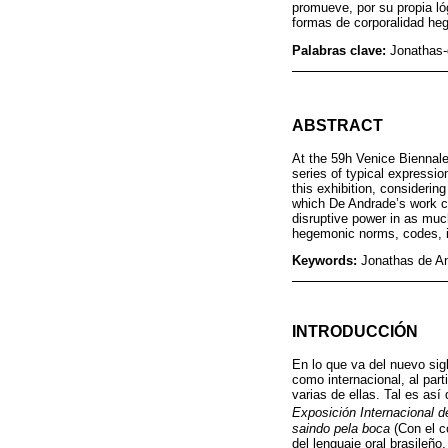
promueve, por su propia ló
formas de corporalidad heg
Palabras clave:
Jonathas-
ABSTRACT
At the 59h Venice Biennale
series of typical expressio
this exhibition, considerin
which De Andrade’s work ca
disruptive power in as much
hegemonic norms, codes, ide
Keywords:
Jonathas de A
INTRODUCCIÓN
En lo que va del nuevo sig
como internacional, al par
varias de ellas. Tal es así
Exposición Internacional d
saindo pela boca
(Con el c
del lenguaje oral brasileño