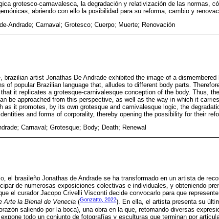
gica grotesco-carnavalesca, la degradación y relativización de las normas, có
emónicas, abriendo con ello la posibilidad para su reforma, cambio y renovac
de-Andrade; Carnaval; Grotesco; Cuerpo; Muerte; Renovación
, brazilian artist Jonathas De Andrade exhibited the image of a dismembere
ns of popular Brazilian language that, alludes to different body parts. Therefor
g that it replicates a grotesque-carnivalesque conception of the body. Thus, th
n be approached from this perspective, as well as the way in which it carries
 as it promotes, by its own grotesque and carnivalesque logic, the degradatio
ntities and forms of corporality, thereby opening the possibility for their re
ndrade; Carnaval; Grotesque; Body; Death; Renewal
lo, el brasileño Jonathas de Andrade se ha transformado en un artista de rec
ticipar de numerosas exposiciones colectivas e individuales, y obteniendo pre
 que el curador Jacopo Crivelli Visconti decide convocarlo para que represente
Gonzatto, 2022
e Arte la Bienal de Venecia
(
). En ella, el artista presenta su últ
orazón saliendo por la boca), una obra en la que, retomando diversas expresi
, expone todo un conjunto de fotografías y esculturas que terminan por articula