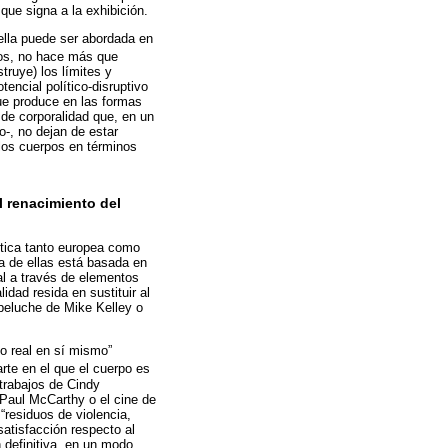
ue signa a la exhibición.
 ella puede ser abordada en
mos, no hace más que
ruye) los límites y
tencial político-disruptivo
que produce en las formas
de corporalidad que, en un
-, no dejan de estar
 los cuerpos en términos
l renacimiento del
stica tanto europea como
a de ellas está basada en
eal a través de elementos
idad resida en sustituir al
peluche de Mike Kelley o
o real en sí mismo”
arte en el que el cuerpo es
 trabajos de Cindy
 Paul McCarthy o el cine de
residuos de violencia,
satisfacción respecto al
 definitiva, en un modo