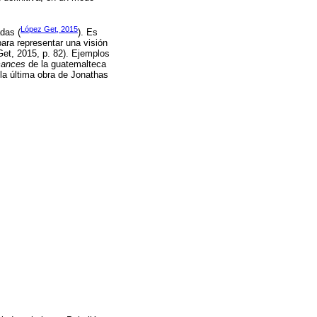
López Get, 2015
das (
). Es
para representar una visión
Get, 2015, p. 82). Ejemplos
mances
de la guatemalteca
la última obra de Jonathas