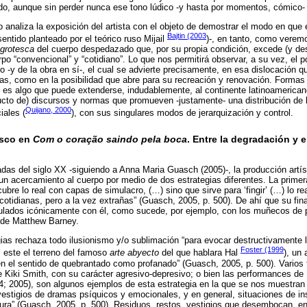
 aunque sin perder nunca ese tono lúdico -y hasta por momentos, cómico- q
lo analiza la exposición del artista con el objeto de demostrar el modo en que
Bajtin (2003
sentido planteado por el teórico ruso Mijail
)-, en tanto, como vere
grotesca
del cuerpo despedazado que, por su propia condición, excede (y dest
po “convencional” y “cotidiano”. Lo que nos permitirá observar, a su vez, el po
o -y de la obra en sí-, el cual se advierte precisamente, en esa dislocación 
s, como en la posibilidad que abre para su recreación y renovación. Formas 
 es algo que puede extenderse, indudablemente, al continente latinoamericano
ducto de) discursos y normas que promueven -justamente- una distribución de
Quijano, 2000
ciales (
), con sus singulares modos de jerarquización y control.
esco en
Com o coração saindo pela boca
. Entre la degradación y e
cadas del siglo XX -siguiendo a Anna Maria Guasch (2005)-, la producción artí
n acercamiento al cuerpo por medio de dos estrategias diferentes. La primer
ubre lo real con capas de simulacro, (…) sino que sirve para ‘fingir’ (…) lo r
cotidianas, pero a la vez extrañas” (Guasch, 2005, p. 500). De ahí que su final
ulados icónicamente con él, como sucede, por ejemplo, con los muñecos de 
s de Matthew Barney.
ias rechaza todo ilusionismo y/o sublimación “para evocar destructivamente l
Foster (1999
 este el terreno del famoso
arte abyecto
del que hablara Hal
), un 
o en el sentido de quebrantado como profanado” (Guasch, 2005, p. 500). Varios
 Kiki Smith, con su carácter agresivo-depresivo; o bien las performances de
 2005), son algunos ejemplos de esta estrategia en la que se nos muestran “
 vestigios de dramas psíquicos y emocionales, y en general, situaciones de in
ura” (Guasch, 2005, p. 500). Residuos, restos, vestigios que desembocan, en