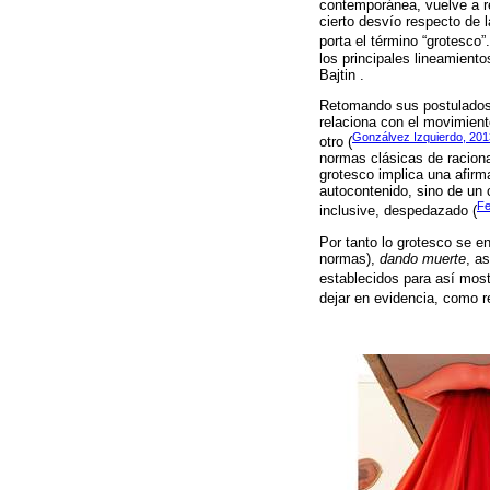
contemporánea, vuelve a r
cierto desvío respecto de 
porta el término “grotesco
los principales lineamient
Bajtin .
Retomando sus postulados,
relaciona con el movimient
Gonzálvez Izquierdo, 201
otro (
normas clásicas de raciona
grotesco implica una afirm
autocontenido, sino de un c
Fe
inclusive, despedazado (
Por tanto lo grotesco se 
normas),
dando muerte
, a
establecidos para así most
dejar en evidencia, como res