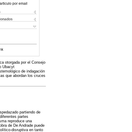
articulo por email
s
cionados
nk
ca otorgada por el Consejo
to Ubacyt
stemológico de indagación
cas que abordan los cruces
despedazado partiendo de
diferentes partes
misma reproduce una
 obra de De Andrade puede
ítico-disruptiva en tanto