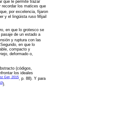
r que le permite trazar
r recordar los matices que
ue, por excelencia, fijaron
y el lingüista ruso Mijail
o, en que lo grotesco se
 pasaje de un estado a
ensión y ruptura con las
. Segundo, en que lo
table, compacto y
viejo, deformado o,
bstracto (códigos,
nfrontar los ideales
ez Get, 2015
, p. 88). Y para
10
).