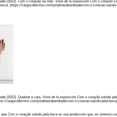
ade (2022). Com o coração na mão. Vista de la exposición Com o coração sa
enecia. (https://cargocollective.com/jonathasdeandrade/com-o-coracao-saindo
ade (2022). Quebrar a cara. Vista de la exposición Com o coração saindo pela
ttps://cargocollective.com/jonathasdeandrade/com-o-coracao-saindo-pela-boca
s que
Com o coração saindo pela boca
es una producción que, en sintonía co