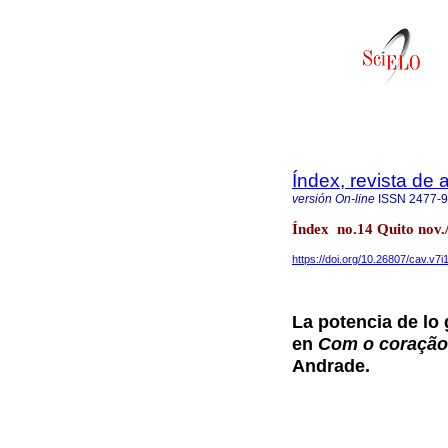
Índex, revista de
versión On-line
ISSN
2477-
Índex no.14 Quito nov.
https://doi.org/10.26807/cav.v7i
La potencia de lo
en
Com o coração
Andrade.