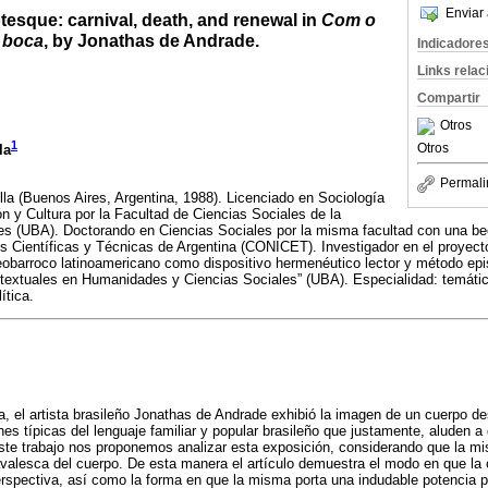
Enviar 
tesque: carnival, death, and renewal in
Com o
 boca
, by Jonathas de Andrade.
Indicadore
Links rela
Compartir
Otros
1
Otros
la
Permali
la (Buenos Aires, Argentina, 1988). Licenciado en Sociología
 y Cultura por la Facultad de Ciencias Sociales de la
es (UBA). Doctorando en Ciencias Sociales por la misma facultad con una be
s Científicas y Técnicas de Argentina (CONICET). Investigador en el proyec
barroco latinoamericano como dispositivo hermenéutico lector y método epi
s textuales en Humanidades y Ciencias Sociales” (UBA). Especialidad: temáti
ítica.
a, el artista brasileño Jonathas de Andrade exhibió la imagen de un cuerpo 
es típicas del lenguaje familiar y popular brasileño que justamente, aluden a 
este trabajo nos proponemos analizar esta exposición, considerando que la 
valesca del cuerpo. De esta manera el artículo demuestra el modo en que la
spectiva, así como la forma en que la misma porta una indudable potencia pol