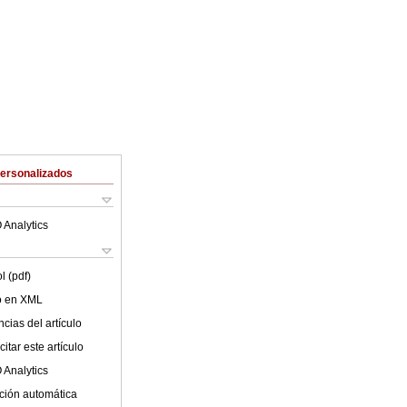
Personalizados
 Analytics
l (pdf)
lo en XML
cias del artículo
itar este artículo
 Analytics
ción automática