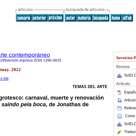
 arte contemporáneo
Servicios 
9199
versión impresa
ISSN
1390-4825
Revista
/may. 2022
SciELO
14.498
Articulo
TEMAS DEL ARTE
Españo
 grotesco: carnaval, muerte y renovación
Articu
 saindo pela boca
, de Jonathas de
Referen
Como c
SciELO
Traduc