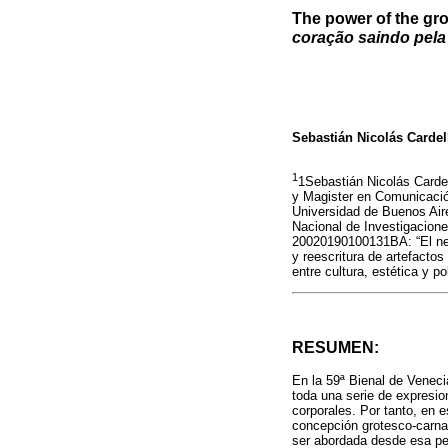
The power of the gro
coração saindo pela
Sebastián Nicolás Cardel
1
1Sebastián Nicolás Cardel
y Magister en Comunicación
Universidad de Buenos Air
Nacional de Investigacione
20020190100131BA: “El neo
y reescritura de artefacto
entre cultura, estética y pol
RESUMEN:
En la 59ª Bienal de Veneci
toda una serie de expresion
corporales. Por tanto, en 
concepción grotesco-carna
ser abordada desde esa per