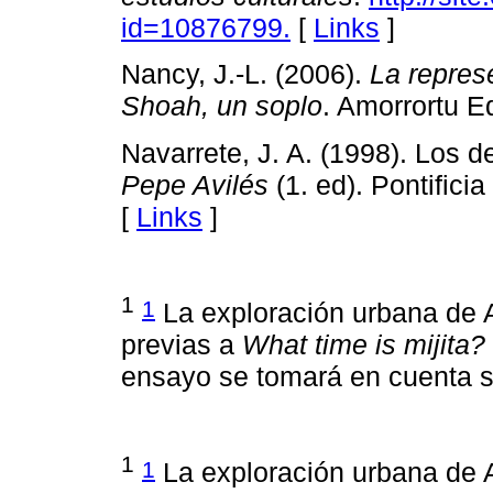
id=10876799.
[
Links
]
Nancy, J.-L. (2006).
La repres
Shoah, un soplo
. Amorrortu Ed
Navarrete, J. A. (1998). Los 
Pepe Avilés
(1. ed). Pontifici
[
Links
]
1
1
La exploración urbana de Av
previas a
What time is mijita?
ensayo se tomará en cuenta s
1
1
La exploración urbana de Av