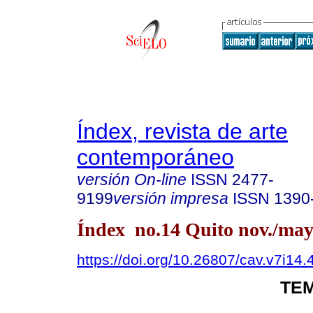
Índex, revista de arte
contemporáneo
versión On-line
ISSN
2477-
9199
versión impresa
ISSN
1390
Índex no.14 Quito nov./may
https://doi.org/10.26807/cav.v7i14.
TEM