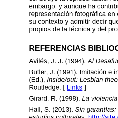
embargo, y aunque ha contribu
representación fotográfica en
su contexto y admitir decir qu
propios de la técnica y del pr
REFERENCIAS BIBLIO
Avilés, J. J. (1994).
Al Desafue
Butler, J. (1991). Imitación e
(Ed.),
Inside/out: Lesbian theo
Routledge. [
Links
]
Girard, R. (1998).
La violencia
Hall, S. (2013).
Sin garantías:
estudios culturales
.
http://sit