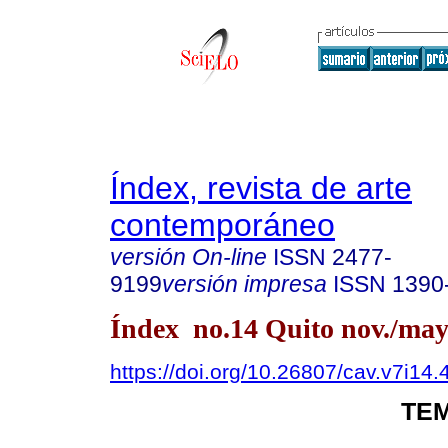
Índex, revista de arte
contemporáneo
versión On-line
ISSN
2477-
9199
versión impresa
ISSN
1390
Índex no.14 Quito nov./may
https://doi.org/10.26807/cav.v7i14.
TEM