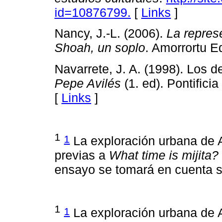
id=10876799.
[
Links
]
Nancy, J.-L. (2006).
La repres
Shoah, un soplo
. Amorrortu Ed
Navarrete, J. A. (1998). Los 
Pepe Avilés
(1. ed). Pontifici
[
Links
]
1
1
La exploración urbana de Av
previas a
What time is mijita?
ensayo se tomará en cuenta s
1
1
La exploración urbana de Av