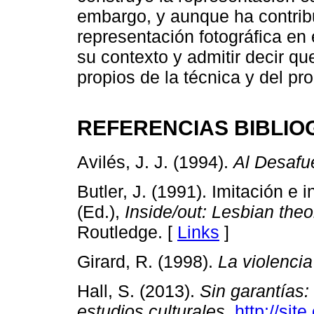
embargo, y aunque ha contribu
representación fotográfica en
su contexto y admitir decir qu
propios de la técnica y del pr
REFERENCIAS BIBLIO
Avilés, J. J. (1994).
Al Desafue
Butler, J. (1991). Imitación e
(Ed.),
Inside/out: Lesbian theo
Routledge. [
Links
]
Girard, R. (1998).
La violencia
Hall, S. (2013).
Sin garantías:
estudios culturales
.
http://sit