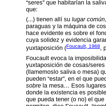
“seres” que habitarían la sali
que:
(...) tienen allí su
lugar común
paraguas y la máquina de cose
hace evidente es sobre el fo
cuya solidez y evidencia garan
Foucault, 1968
yuxtaposición (
, 
Foucault evoca la imposibilida
yuxtaposición de cosas/seres
(llamemoslo saliva o mesa) qu
pueden “estar”, en el que pu
sobre
la mesa… Esos lugares
donde la existencia es posibl
que pueda tener (o no) el qu
permiten, dice Foucault, “nomb