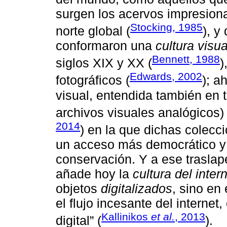
surgen los acervos impresion
Stocking, 1985
norte global (
), y
conformaron una
cultura visua
Bennett, 1988
siglos XIX y XX (
)
Edwards, 2002
fotográficos (
); a
visual, entendida también en t
archivos visuales analógicos
2014
) en la que dichas colecc
un acceso más democrático y
conservación. Y a ese traslape 
añade hoy la
cultura del inter
objetos
digitalizados
, sino en
el flujo incesante del interne
Kallinikos
et al.
, 2013
digital” (
).