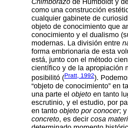
Chimborazo
de Humboldt y de
como una construcción estética
cualquier gabinete de curios
objeto de conocimiento que a
conocimiento y el dualismo (su
modernas. La división entre
n
forma embrionaria de esta vol
está, junto con el método cient
científico y de la apropiación
Pratt, 1992
posibilitó (
). Podemos
“objeto de conocimiento” en t
una parte el
objeto
en tanto lu
escrutinio, y el estudio, por p
en tanto
objeto por conocer
; 
concreto
, es decir
cosa materi
determinado momento histórico