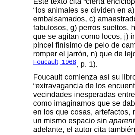
Este texto cita “cierta enciclo
“los animales se dividen en a
embalsamados, c) amaestrados,
fabulosos, g) perros sueltos, h)
que se agitan como locos, j) 
pincel finísimo de pelo de cam
romper el jarrón, n) que de l
Foucault, 1968
, p. 1).
Foucault comienza así su libr
“extravagancia de los encuentr
vecindades inesperadas entre 
como imaginamos que se daba
en los que cosas, artefactos,
un mismo espacio sin
aparen
adelante, el autor cita tambi