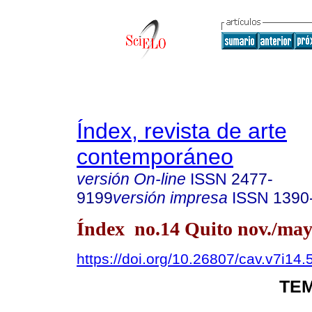
Índex, revista de arte
contemporáneo
versión On-line
ISSN
2477-
9199
versión impresa
ISSN
1390
Índex no.14 Quito nov./may
https://doi.org/10.26807/cav.v7i14.
TEM