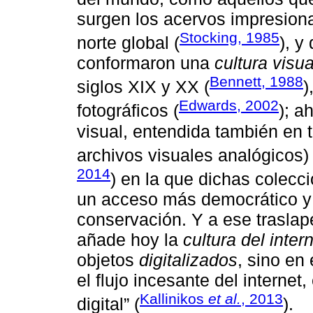
surgen los acervos impresion
Stocking, 1985
norte global (
), y
conformaron una
cultura visua
Bennett, 1988
siglos XIX y XX (
)
Edwards, 2002
fotográficos (
); a
visual, entendida también en t
archivos visuales analógicos
2014
) en la que dichas colecc
un acceso más democrático y
conservación. Y a ese traslape 
añade hoy la
cultura del inter
objetos
digitalizados
, sino en
el flujo incesante del interne
Kallinikos
et al.
, 2013
digital” (
).