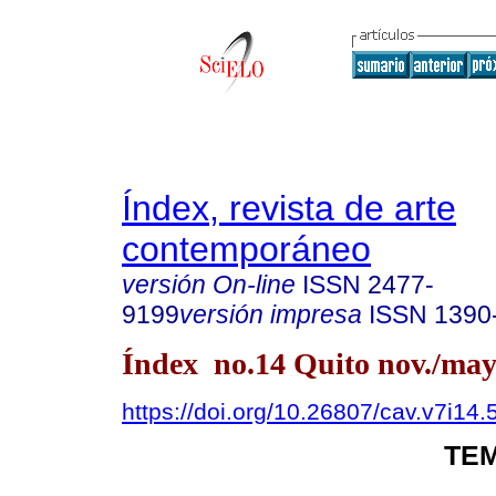
Índex, revista de arte
contemporáneo
versión On-line
ISSN
2477-
9199
versión impresa
ISSN
1390
Índex no.14 Quito nov./may
https://doi.org/10.26807/cav.v7i14.
TEM