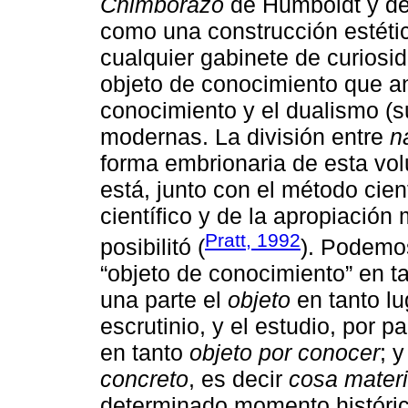
Chimborazo
de Humboldt y de
como una construcción estética
cualquier gabinete de curios
objeto de conocimiento que a
conocimiento y el dualismo (su
modernas. La división entre
n
forma embrionaria de esta vol
está, junto con el método cient
científico y de la apropiación
Pratt, 1992
posibilitó (
). Podemos
“objeto de conocimiento” en t
una parte el
objeto
en tanto lu
escrutinio, y el estudio, por p
en tanto
objeto por conocer
; 
concreto
, es decir
cosa materi
determinado momento histórico