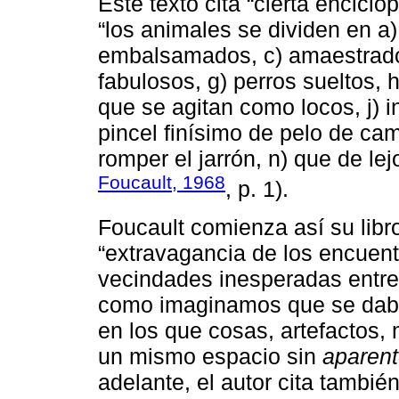
Este texto cita “cierta enciclo
“los animales se dividen en a
embalsamados, c) amaestrados,
fabulosos, g) perros sueltos, h)
que se agitan como locos, j) 
pincel finísimo de pelo de cam
romper el jarrón, n) que de l
Foucault, 1968
, p. 1).
Foucault comienza así su libr
“extravagancia de los encuentr
vecindades inesperadas entre 
como imaginamos que se daba
en los que cosas, artefactos,
un mismo espacio sin
aparen
adelante, el autor cita tambi