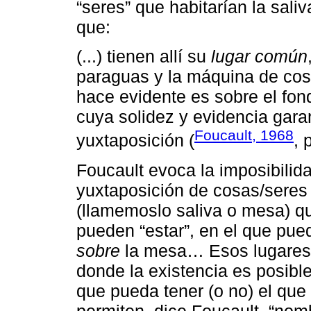
“seres” que habitarían la sali
que:
(...) tienen allí su
lugar común
paraguas y la máquina de cose
hace evidente es sobre el fo
cuya solidez y evidencia garan
Foucault, 1968
yuxtaposición (
, 
Foucault evoca la imposibilida
yuxtaposición de cosas/seres
(llamemoslo saliva o mesa) qu
pueden “estar”, en el que pu
sobre
la mesa… Esos lugares
donde la existencia es posibl
que pueda tener (o no) el qu
permiten, dice Foucault, “nomb