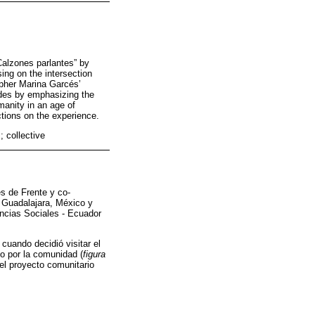
“Calzones parlantes” by
ing on the intersection
opher Marina Garcés’
ludes by emphasizing the
manity in an age of
ctions on the experience.
; collective
es de Frente y co-
e Guadalajara, México y
ncias Sociales - Ecuador
 cuando decidió visitar el
so por la comunidad (
figura
del proyecto comunitario