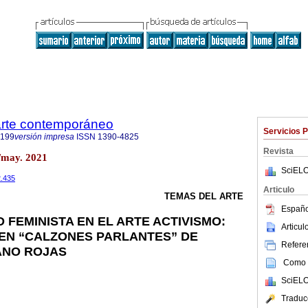
 arte contemporáneo
Servicios 
9199
versión impresa
ISSN
1390-4825
Revista
/may. 2021
SciELO
2.435
Articulo
TEMAS DEL ARTE
Españo
 FEMINISTA EN EL ARTE ACTIVISMO:
Articu
EN “CALZONES PARLANTES” DE
Referen
ANO ROJAS
Como c
SciELO
Traduc