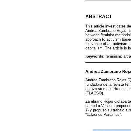
ABSTRACT
This article investigates d
Andrea Zambrano Rojas, Ecua
between feminist methodolo
approach to activism based
relevance of art activism f
capitalism. The article is 
Keywords:
feminism; art a
Andrea Zambrano Roj
Andrea Zambrano Rojas (Quit
fundadora de la revista fe
obtuvo su maestría en cie
(FLACSO).
Zambrano Rojas dictaba tall
barrio La Venecia proponer 
1
) y propuso su trabajo al
“Calzones Parlantes”.