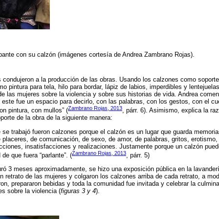
ipante con su calzón (imágenes cortesía de Andrea Zambrano Rojas).
s condujeron a la producción de las obras. Usando los calzones como soporte,
o pintura para tela, hilo para bordar, lápiz de labios, imperdibles y lentejuelas
de las mujeres sobre la violencia y sobre sus historias de vida. Andrea come
este fue un espacio para decirlo, con las palabras, con los gestos, con el cu
Zambrano Rojas, 2013
on pintura, con mullos” (
, párr. 6). Asimismo, explica la ra
porte de la obra de la siguiente manera:
 se trabajó fueron calzones porque el calzón es un lugar que guarda memoria
de placeres, de comunicación, de sexo, de amor, de palabras, gritos, erotismo,
cciones, insatisfacciones y realizaciones. Justamente porque un calzón pued
Zambrano Rojas, 2013
 de que fuera “parlante”. (
, párr. 5)
duró 3 meses aproximadamente, se hizo una exposición pública en la lavander
un retrato de las mujeres y colgaron los calzones arriba de cada retrato, a mo
aron, prepararon bebidas y toda la comunidad fue invitada y celebrar la culmi
es sobre la violencia (
figuras 3 y 4
).