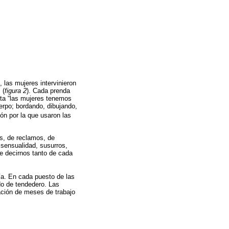
 las mujeres intervinieron
 (
figura 2
). Cada prenda
nta “las mujeres tenemos
erpo; bordando, dibujando,
zón por la que usaron las
s, de reclamos, de
 sensualidad, susurros,
e decirnos tanto de cada
ía. En cada puesto de las
do de tendedero. Las
nación de meses de trabajo