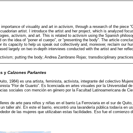
e importance of visuality and art in activism, through a research of the piece 
dorian artist. I introduce the artist and her project, which is analyzed focus
gies, activism, and art. This is related to activism using the Spanish philos
 on the idea of “poner el cuerpo”, or “presenting the body”. The article conc
or its capacity to help us speak out collectively and, moreover, reclaim our hu
based largely on two in-depth interviews conducted with the artist and her refle
ctivism; putting the body; Andrea Zambrano Rojas; transdisciplinary practices
as y
Calzones Parlantes
o, 1984) es una artista, feminista, activista, integrante del colectivo Mujer
minista “Flor de Guanto”. Es licenciada en artes visuales por la Universidad d
ncias sociales con mención en género por la Facultad Latinoamericana de Cie
eres de arte para niños y niñas en el barrio La Ferroviaria en el sur de Quito,
un taller ahí. En este el barrio, encontró una lavandería pública todavía en u
rededor de las mujeres que utilizaban estas facilidades. Eso fue el comienzo 