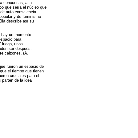
a conocerlas, a la
po que sería el núcleo que
o de auto consciencia.
 popular y de feminismo
Ella describe así su
to, hay un momento
espacio para
Y luego, unos
eden ser después.
re calzones. (A.
 que fueron un espacio de
rque el tiempo que tienen
eron cruciales para el
 parten de la idea