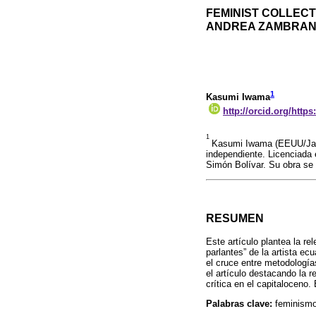
FEMINIST COLLECTI
ANDREA ZAMBRANO
1
Kasumi Iwama
http://orcid.org/http
1
Kasumi Iwama (EEUU/Japón
independiente. Licenciada 
Simón Bolívar. Su obra se 
RESUMEN
Este artículo plantea la re
parlantes” de la artista e
el cruce entre metodologías
el artículo destacando la 
crítica en el capitaloceno. 
Palabras clave:
feminismo