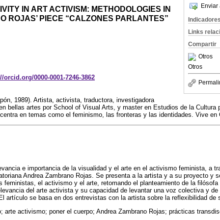
Enviar 
VITY IN ART ACTIVISM: METHODOLOGIES IN
 ROJAS’ PIECE “CALZONES PARLANTES”
Indicadore
Links rela
Compartir
Otros
Otros
s://orcid.org/0000-0001-7246-3862
Permali
, 1989). Artista, activista, traductora, investigadora
en bellas artes por School of Visual Arts, y master en Estudios de la Cultura
centra en temas como el feminismo, las fronteras y las identidades. Vive en
levancia e importancia de la visualidad y el arte en el activismo feminista, a 
cuatoriana Andrea Zambrano Rojas. Se presenta a la artista y a su proyecto y s
 feministas, el activismo y el arte, retomando el planteamiento de la filósof
relevancia del arte activista y su capacidad de levantar una voz colectiva y 
El artículo se basa en dos entrevistas con la artista sobre la reflexibilidad de
; arte activismo; poner el cuerpo; Andrea Zambrano Rojas; prácticas transdisc