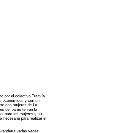
do por el colectivo Tranvía
os económicos y con un
rte con mujeres de La
es del barrio tenían la
nal para las mujeres y su
 necesaria para realizar el
lavandería varias veces