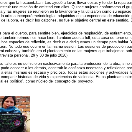
eres que la frecuentaban. Les ayudó a lavar, llevar cosas y tender la ropa par
truir una relación de amistad con ellas. Quince mujeres conformaron el gru
rea y las mujeres se reunieron en la lavandería y la utilizaron como su espaci
 la artista incorporó metodologías adquiridas en su experiencia de educación
de la obra, es decir los calzones, no fue el objetivo central en este sentido. 
 para el cuerpo, para sentirte bien, ejercicios de respiración, de estiramien
ue también reírnos nos hace bien. También acerca full, esta cosa de tener un 
. Unos espacios de reflexión, es decir que dediquemos un tiempo para hablar. 
ción. No todo eso ocurre en la misma sesión. Las sesiones de producción pu
 mi cabeza y también era el planteamiento de las mujeres que trabajemos sob
revista personal, 29 y 30 de julio 2020)
os talleres no se hicieron exclusivamente para la producción de la obra, sino
pudo conocer a las demás, construir la confianza necesaria y reflexionar, po
 a ellas mismas es escaso y precioso. Todas estas acciones y actividades fu
 compartir historias de vida y experiencias de violencia. Estos planteamientos
nal es político”, como núcleo del concepto del proyecto.