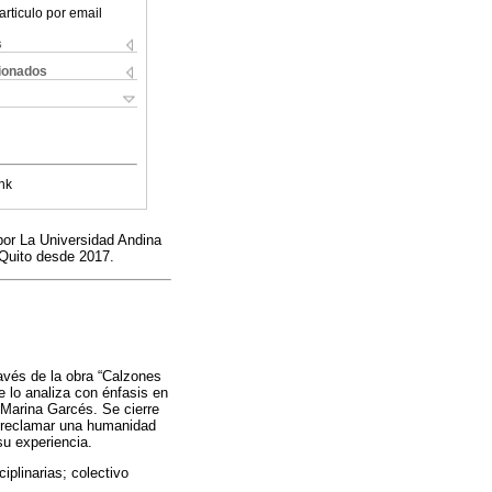
articulo por email
s
cionados
nk
 por La Universidad Andina
 Quito desde 2017.
través de la obra “Calzones
e lo analiza con énfasis en
a Marina Garcés. Se cierre
de reclamar una humanidad
 su experiencia.
iplinarias; colectivo