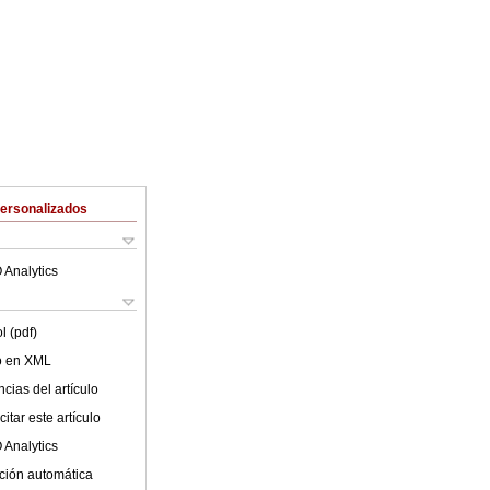
Personalizados
 Analytics
l (pdf)
lo en XML
cias del artículo
itar este artículo
 Analytics
ción automática